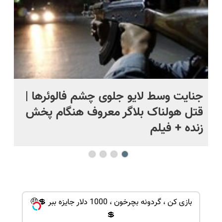
ج
جنایت وسط لایو جلوی چشم فالوئرها |
صح
قتل هولناک بلاگر معروف هنگام پخش
سب
زنده + فیلم
بازی کن ، گردونه بچرخون ، 1000 دلار جایزه ببر 💲🤑
💲