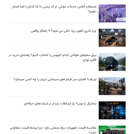
استعلام آنلاین خدمات دولتی: از کد پستی تا ثنا کدام را کجا انجام
دهیم؟
چرا باتری آیفون زود خالی می شود؟ ۹ راهکار واقعی
برای سفرهای طولانی کدام اتوبوس را انتخاب کنیم؟ راهنمای خرید در
فلای تودی
لو رفت! فضای سبز فیلم های سینمایی ایران را چه کسی میسازد؟
سانترال یا ویپ؟ راز ارتباطات پایدار در شرکت‌های حرفه‌ای
مقایسه قیمت تجهیزات برق صنعتی بازار؛ چرا برندها قیمت متفاوتی
دارند؟