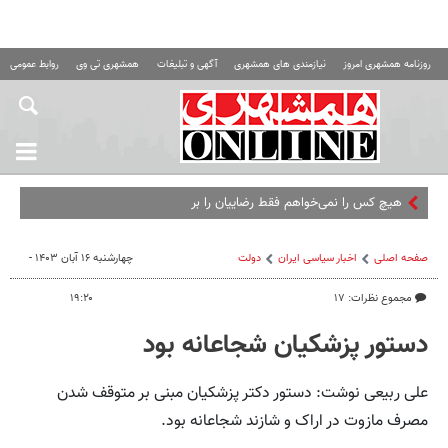
روزنامه همشهری امروز
نیازمندی های همشهری
آگهی و تبلیغات
همشهری تی وی
روابط عمومی ه
هیچ کس را نمی‌خواهم فقط رضاییان را برایم بخرید | مق
صفحه اصلی
اخبار سیاسی ایران
دولت
چهارشنبه ۱۶ آبان ۱۴۰۳ -
مجموع نظرات: ۱۷
۱۹:۲۰
دستور پزشکیان شجاعانه بود
علی ربیعی نوشت: دستور دکتر پزشکیان مبنی بر متوقف شدن
مصرف مازوت در اراک و شازند شجاعانه بود.