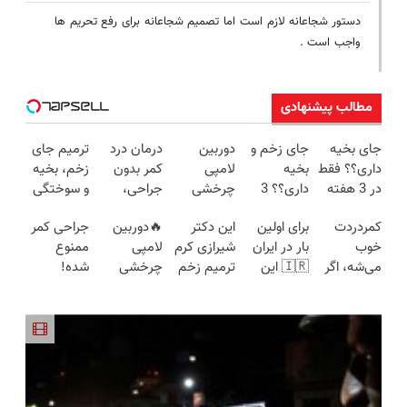
دستور شجاعانه لازم است اما تصمیم شجاعانه برای رفع تحریم ها
واجب است .
مطالب پیشنهادی
جای بخیه
جای زخم و
دوربین
درمان درد
ترمیم جای
داری؟؟ فقط
بخیه
لامپی
کمر بدون
زخم، بخیه
در 3 هفته
داری؟؟ 3
چرخشی
جراحی،
و سوختگی
ترمیمش
هفته‌ای
360 درجه
تزریق ◀
فقط در 3
کمردردت
برای اولین
این دکتر
🔥دوربین
جراحی کمر
کن!😍
محوش کن!
فقط امروز
پرسش‌نامه
هفته!!😍
خوب
بار در ایران
شیرازی کرم
لامپی
ممنوع
حراج شد🔥
رو پر کن ▶
می‌شه، اگر
🇮🇷 این
ترمیم زخم
چرخشی
شده!
پرداخت
این
دکتر کرم
ایرانی را
360 درجه
میخوای
درب منزل
پرسشنامه
ترمیم کننده
ساخت!!!
🔥 پرداخت
کمرت رو در
رو پر کنی!!
23 روزه
درب منزل
منزل درمان
ساخت!
+ گارانتی
کنی؟
تعویض
((پرسش‌نامه))