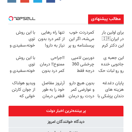
مطالب پیشنهادی
برای اولین بار
کمردردت خوب
تنها راه رهایی
با این روش
در ایران🇮🇷
می‌شه، اگر این
از کمر درد بدون
توی
این دکتر کرم
پرسشنامه رو پر
نیاز به دارو!
خونه،سفیدی و
ترمیم کننده 23
کنی!!
(◂پرسش‌نامه)
زیبایی دندوناتو
این جعبه ی
دوربین لامپی
‼️جراحی
با این روش
روزه ساخت!
برگردون
جادویی خنده
چرخشی 360
ممنوع‼️ درمان
توی
(40%off)
رو رو لبات حک
درجه فقط
کمر درد بدون
خونه،سفیدی و
میکنه
امروز حراج شد
جراحی و دوره
زیبایی دندوناتو
پایان دغدغه
بدون هیچ دارو
آرتروز مفاصل
ویدیو هولناک
خرید40%تخفیف
🔥 پرداخت
نقاهت
برگردون(40%off)
هزینه های
و عوارضی کمر
خود را به طور
از جوان کارتن
درب منزل
دندان پزشکی با
دردت رو درمان
قطعی درمان
خوابی که
پک سفید
کن!
کنید!
میلیاردر شد.
کننده خانگی
(پرسش‌نامه)
◗پرسش‌نامه◖
آموزش رایگان
پر بیننده‌ترین اخبار دولت
دیدگاه خوانندگان امروز