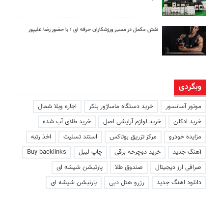
نقش مکمل در مسیر ورزشکاران حرفه ای ؛ با حضور رضا علیپور
وبگردی
موتور آسانسور
خرید دستگاه ماساژور بلکر
اجاره ویلا شمال
خرید ادکلن
خرید لوازم آرایشی اصل
خرید طلای آب شده
مزایده خودرو
مرکز تزریق بوتاکس
استند تسلیت
اخذ رتبه
آهنگ جدید
خرید دوچرخه برقی
چاپ لیبل
Buy backlinks
صرافی ارز دیجیتال
صندوق طلا
پارتیشن شیشه ای
دانلود اهنگ جدید
رزرو هتل دبی
پارتیشن شیشه ای