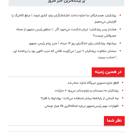
پر بیننده‌ترین خبر امروز
پزشکیان: همسایگان ما اجازه ندادند اغتشاشگران وارد کشور شوند | مبلغ کالابرگ را
افزایش می‌دهیم
هشدار پسر پزشکیان؛ ایران شکست می‌خورد اگر...| منظور رئیس جمهور از جمله
معروفش چیست؟
پیشنهاد پزشکیان برای نامگذرای روز ۱۴ مرداد | متن پیام رئیس جمهور
سخنان متفاوت پزشکیان + تیزر | می‌گویند فلانی که حزب اللهی بود را برداشته ای...
| امشب ببینید
در همین زمینه
قطع مازوت‌سوزی نیروگاه شازند صادر شد
پزشکیان به سیستان و بلوچستان می‌رود + جزئیات
چه کسانی از یارانه‌ها بیشتر استفاده می‌کنند؛ پولدارها یا فقرا؟
اظهارات مهم رئیس‌جمهور درباره اضافه‌کاری ۲۵ هزار تومانی
نظر شما