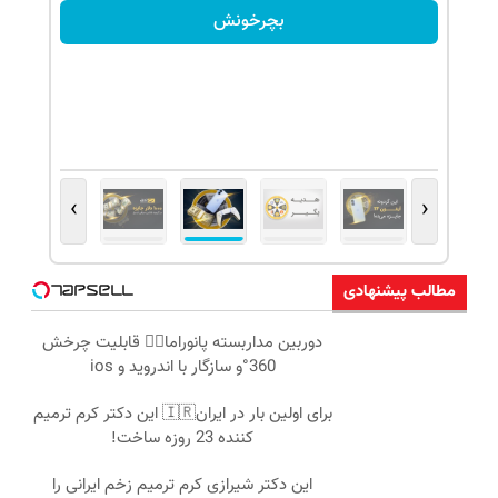
بچرخونش
›
‹
مطالب پیشنهادی
دوربین مداربسته پانوراما👈🏻 قابلیت چرخش
360°و سازگار با اندروید و ios
برای اولین بار در ایران🇮🇷 این دکتر کرم ترمیم
کننده 23 روزه ساخت!
این دکتر شیرازی کرم ترمیم زخم ایرانی را