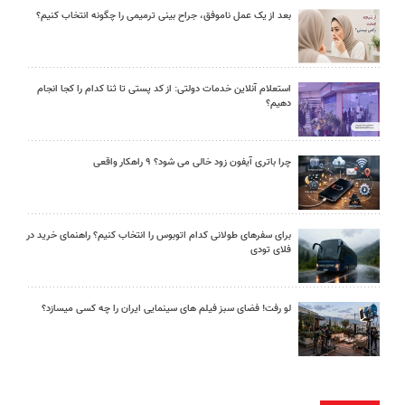
بعد از یک عمل ناموفق، جراح بینی ترمیمی را چگونه انتخاب کنیم؟
استعلام آنلاین خدمات دولتی: از کد پستی تا ثنا کدام را کجا انجام
دهیم؟
چرا باتری آیفون زود خالی می شود؟ ۹ راهکار واقعی
برای سفرهای طولانی کدام اتوبوس را انتخاب کنیم؟ راهنمای خرید در
فلای تودی
لو رفت! فضای سبز فیلم های سینمایی ایران را چه کسی میسازد؟