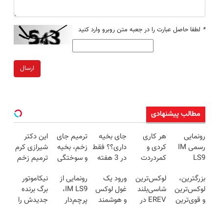
*
لطفا حاصل عبارت را در جعبه متن روبرو وارد کنید
ارسال
مطالب پیشنهادی
رونمایی
هر کاری
جای بخیه
ترمیم جای
این دکتر
رسمی IM
کردی و
داری؟؟ فقط
زخم، بخیه
شیرازی کرم
LS9
کمردردت
در 3 هفته
و سوختگی
ترمیم زخم
لوکس‌ترین
درمان نشد؟
ترمیمش
فقط در 3
ایرانی را
بزرگترین،
لوکس‌ترین
ورود یک
رونمایی از
نیکاموتور
EREV در
پر کردن
کن!😍
هفته!!😍
ساخت!!!
لوکس‌ترین
شاسی‌بلند
غول لوکس
IM LS9،
برگ برنده
ایران
پرسشنامه و
و قوی‌ترین
EREV در
و هوشمند
پرچم‌دار
جدیدش را
دریافت راه
شاسی بلند
ایران، توسط
به ایران، IM
فوق‌لوکس
رو کرد، IM
حل