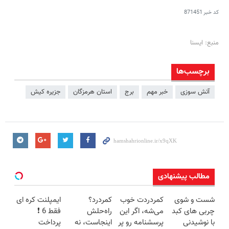
کد خبر
871451
منبع: ایسنا
برچسب‌ها
آتش‌ سوزی
خبر مهم
برج
استان هرمزگان
جزیره کیش
مطالب پیشنهادی
شست و شوی
کمردردت خوب
کمردرد؟
ایمپلنت کره ای
چربی های کبد
می‌شه، اگر این
راه‌حلش
فقط 6 ❗
با نوشیدنی
پرسشنامه رو پر
اینجاست، نه
پرداخت