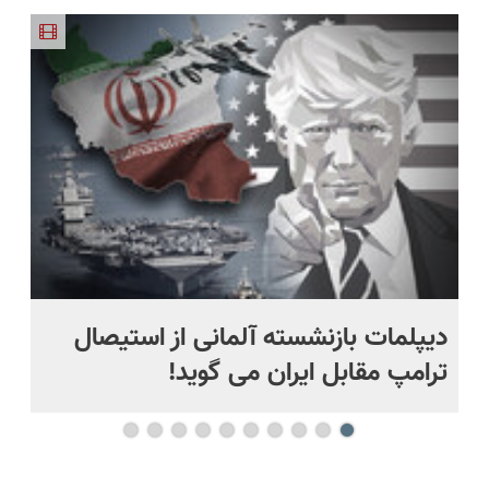
EREV در
نیکا موتور
LS9 رسماً
EREV وارد
LS9 رسماً
در ایران
رونمایی
رونمایی شد
بازار ایران
وارد بازار
رونمایی شد
شد!
شد
ایران شد
دیپلمات بازنشسته آلمانی از استیصال
بع
ترامپ مقابل ایران می گوید!
ها