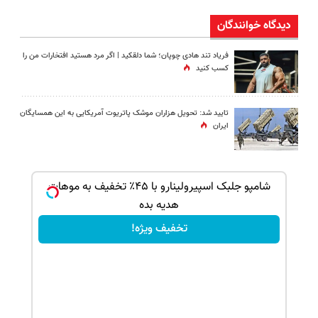
دیدگاه خوانندگان
فریاد تند هادی چوپان؛‌ شما دلقکید | اگر مرد هستید افتخارات من را
کسب کنید
تایید شد: تحویل هزاران موشک پاتریوت آمریکایی به این همسایگان
ایران
بک!
شامپو جلبک اسپیرولینارو با ۴۵٪ تخفیف به موهات
هدیه بده
تخفیف ویژه!