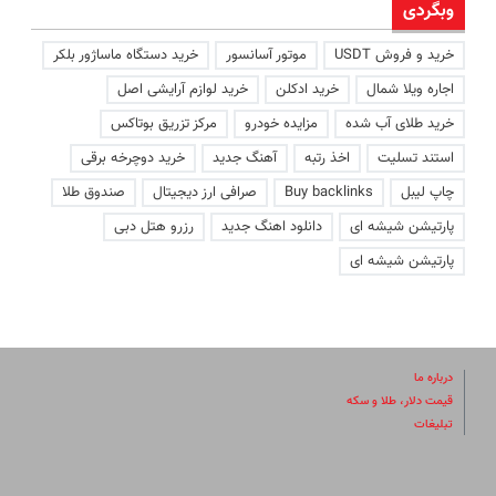
وبگردی
خرید و فروش USDT
موتور آسانسور
خرید دستگاه ماساژور بلکر
اجاره ویلا شمال
خرید ادکلن
خرید لوازم آرایشی اصل
خرید طلای آب شده
مزایده خودرو
مرکز تزریق بوتاکس
استند تسلیت
اخذ رتبه
آهنگ جدید
خرید دوچرخه برقی
چاپ لیبل
Buy backlinks
صرافی ارز دیجیتال
صندوق طلا
پارتیشن شیشه ای
دانلود اهنگ جدید
رزرو هتل دبی
پارتیشن شیشه ای
درباره ما
قیمت دلار، طلا و سکه
تبلیغات