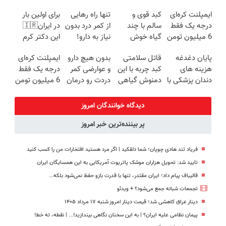
گیاهی(55%تخفیف)
کنی!!
توی داروخونه
اقساطی بدون
ایمپلنت کره‌ای
کبد قوی و
تنها راه رهایی
برای اولین بار
سود با ضمانت
درجه یک فقط
سالم با چند
از کمر درد بدون
در ایران🇮🇷
کتبی📣
6 میلیون تومن
گیاه خوش
نیاز به دارو!
این دکتر کرم
✅
طعم
(◂پرسش‌نامه)
ترمیم کننده 23
پایان دغدغه
قاتل سلامتی
بدون هیچ دارو
ایمپلنت کره‌ای
روزه ساخت!
هزینه های
کبد چربه با این
و عوارضی کمر
درجه یک فقط
دندان پزشکی با
دمنوش گیاهی
دردت رو درمان
6 میلیون تومن
پک سفید
کبدتو بیمه کن
کن!
❗
کننده خانگی
(پرسش‌نامه)
دیدگاه خوانندگان امروز
پر بیننده‌ترین خبر امروز
فریاد تند هادی چوپان؛‌ شما دلقکید | اگر مرد هستید افتخارات من را کسب کنید
تایید شد: تحویل هزاران موشک پاتریوت آمریکایی به این همسایگان ایران
قالیباف پیام داد؛ ایران مقتدر، تنها با قدرت بازو حفظ نمی‌شود بلکه...
تجمعات شبانه جمع می‌شود؟ + ویدئو
دینار عراق کاهشی شد؛ قیمت دینار امروز شنبه ۱۷ مرداد ۱۴۰۵
پیمان نظامی علیه ایران؟ | به این سخنان نگاهی بیندازید!‌... | نقطه، ته خط!