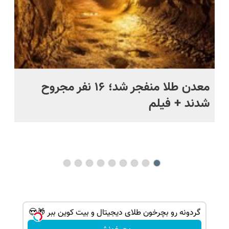
ج
معدن طلا منفجر شد؛ ۱۶ نفر مجروح
خن
شدند + فیلم
رو
فا
می
گردونه رو بچرخون طلای دیجیتال و بیت کوین ببر 🎁😍