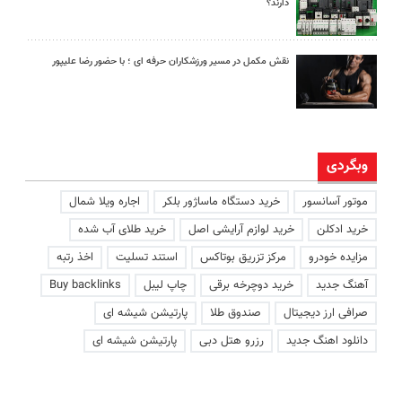
دارند؟
نقش مکمل در مسیر ورزشکاران حرفه ای ؛ با حضور رضا علیپور
وبگردی
موتور آسانسور
خرید دستگاه ماساژور بلکر
اجاره ویلا شمال
خرید ادکلن
خرید لوازم آرایشی اصل
خرید طلای آب شده
مزایده خودرو
مرکز تزریق بوتاکس
استند تسلیت
اخذ رتبه
آهنگ جدید
خرید دوچرخه برقی
چاپ لیبل
Buy backlinks
صرافی ارز دیجیتال
صندوق طلا
پارتیشن شیشه ای
دانلود اهنگ جدید
رزرو هتل دبی
پارتیشن شیشه ای