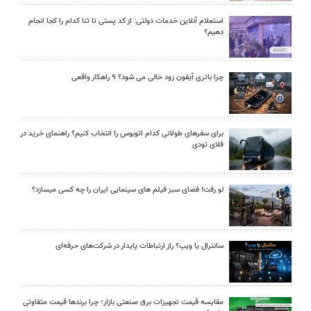
استعلام آنلاین خدمات دولتی: از کد پستی تا ثنا کدام را کجا انجام
دهیم؟
چرا باتری آیفون زود خالی می شود؟ ۹ راهکار واقعی
برای سفرهای طولانی کدام اتوبوس را انتخاب کنیم؟ راهنمای خرید در
فلای تودی
لو رفت! فضای سبز فیلم های سینمایی ایران را چه کسی میسازد؟
سانترال یا ویپ؟ راز ارتباطات پایدار در شرکت‌های حرفه‌ای
مقایسه قیمت تجهیزات برق صنعتی بازار؛ چرا برندها قیمت متفاوتی