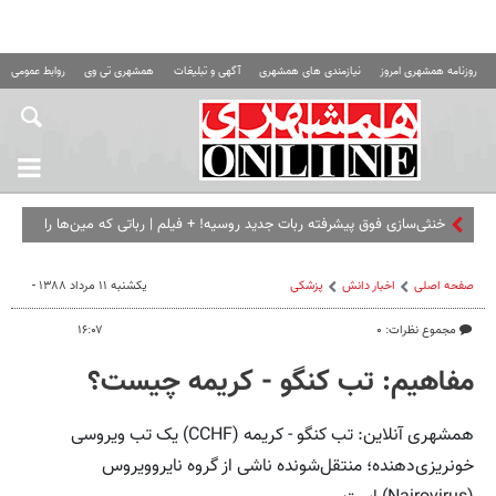
روزنامه همشهری امروز
نیازمندی های همشهری
آگهی و تبلیغات
همشهری تی وی
روابط عمومی ه
خنثی‌سازی فوق پیشرفته ربات جدید روسیه! + فیلم | رباتی که مین‌ها را
از فاصله یک کیلومتری مثل قند آب م
صفحه اصلی
اخبار دانش
پزشکی
یکشنبه ۱۱ مرداد ۱۳۸۸ -
مجموع نظرات: ۰
۱۶:۰۷
مفاهیم: تب کنگو - کریمه چیست؟
همشهری آنلاین: تب کنگو - کریمه (CCHF) یک تب ویروسی
خونریزی‌دهنده؛ منتقل‌شونده ناشی از گروه نایروویروس