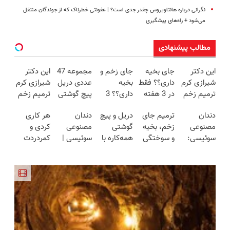
نگرانی درباره هانتاویروس چقدر جدی است؟ | عفونتی خطرناک که از جوندگان منتقل
می‌شود + راه‌های پیشگیری
مطالب پیشنهادی
این دکتر
جای بخیه
جای زخم و
مجموعه 47
این دکتر
شیرازی کرم
داری؟؟ فقط
بخیه
عددی دریل
شیرازی کرم
ترمیم زخم
در 3 هفته
داری؟؟ 3
پیچ گوشتی
ترمیم زخم
ایرانی را
ترمیمش
هفته‌ای
شارژی
ایرانی را
دندان
ترمیم جای
دریل و پیچ
دندان
هر کاری
ساخت!!!
کن!😍
محوش کن!
(تخفیف به
ساخت!!!
مصنوعی
زخم، بخیه
گوشتی
مصنوعی
کردی و
مدت
سوئیسی:
و سوختگی
همه‌کاره با
سوئیسی |
کمردردت
محدود)
جدیدترین
فقط در 3
گیربکس
سبک،
درمان نشد؟
فناوری
هفته!!😍
هوشمند ⚙️
مقاوم،
پر کردن
اروپا، سبک
(نصف
طبیعی!
پرسشنامه و
و مقاوم |
قیمت بازار
ویزیت
دریافت راه
پرداخت
🔥)
رایگان+پرداخت
حل
قسطی
اقساطی😍