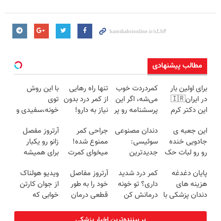
مطالب پیشنهادی
برای اولین بار
کمردردت خوب
تنها راه رهایی
با این روش
در ایران🇮🇷
می‌شه، اگر این
از کمر درد بدون
توی
این دکتر کرم
پرسشنامه رو پر
نیاز به دارو!
خونه،سفیدی و
ترمیم کننده 23
کنی!!
(◂پرسش‌نامه)
زیبایی دندوناتو
این جعبه ی
دندان مصنوعی
جراحی کمر
آرتروز مفصل
روزه ساخت!
برگردون
جادویی خنده
سوئیسی:
ممنوع شده!
زانو رو یکبار
(40%off)
رو رو لبات حک
جدیدترین
میخوای کمرت
برای همیشه
میکنه
فناوری اروپا،
رو در منزل
درمان کن!
پایان دغدغه
کمر درد شدید
آرتروز مفاصل
ویدیو هولناک
خرید40%تخفیف
سبک و مقاوم |
درمان کنی؟
◗پرسش‌نامه◖
هزینه های
داری؟ تو خونه
خود را به طور
از جوان کارتن
پرداخت قسطی
((پرسش‌نامه))
دندان پزشکی با
درمانش کن
قطعی درمان
خوابی که
پک سفید
(◂پرسش‌نامه
کنید!
میلیاردر شد.
کننده خانگی
رو پرکن)
◗پرسش‌نامه◖
آموزش رایگان
پر بیننده‌ترین اخبار پزشکی