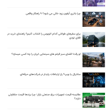
چرا باتری آیفون زود خالی می شود؟ ۹ راهکار واقعی
برای سفرهای طولانی کدام اتوبوس را انتخاب کنیم؟ راهنمای خرید در
فلای تودی
لو رفت! فضای سبز فیلم های سینمایی ایران را چه کسی میسازد؟
سانترال یا ویپ؟ راز ارتباطات پایدار در شرکت‌های حرفه‌ای
مقایسه قیمت تجهیزات برق صنعتی بازار؛ چرا برندها قیمت متفاوتی
دارند؟