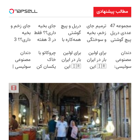
مطالب پیشنهادی
مجموعه 47
ترمیم جای
دریل و پیچ
جای بخیه
جای زخم و
عددی دریل
زخم، بخیه
گوشتی
داری؟؟ فقط
بخیه
پیچ گوشتی
و سوختگی
همه‌کاره با
در 3 هفته
داری؟؟ 3
شارژی
فقط در 3
گیربکس
ترمیمش
هفته‌ای
دندان
برای اولین
برای اولین
چروکاتو با
دندان
(تخفیف به
هفته!!😍
هوشمند ⚙️
کن!😍
محوش کن!
مصنوعی
بار در ایران
بار در ایران
خاک
مصنوعی
مدت
(نصف
سوئیسی:
🇮🇷 این
🇮🇷 این
یکسان کن
سوئیسی |
محدود)
قیمت بازار
جدیدترین
دکتر کرم
دکتر کرم
(روش
سبک،
🔥)
فناوری
ترمیم کننده
ترمیم کننده
خانگی+آسان+به
مقاوم،
اروپا، سبک
23 روزه
23 روزه
صرفه)
طبیعی!
و مقاوم |
ساخت!
ساخت!
ویزیت
پرداخت
رایگان+پرداخت
قسطی
اقساطی😍