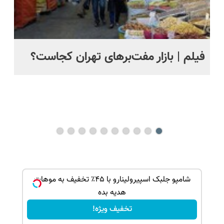
ت
فیلم | بازار مفت‌برهای تهران کجاست؟
جز
بر
می
ک جهت
شامپو جلبک اسپیرولینارو با ۴۵٪ تخفیف به موهات
هدیه بده
تخفیف ویژه!