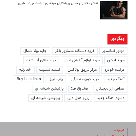
نقش مکمل در مسیر ورزشکاران حرفه ای ؛ با حضور رضا علیپور
وبگردی
موتور آسانسور
خرید دستگاه ماساژور بلکر
اجاره ویلا شمال
خرید ادکلن
خرید لوازم آرایشی اصل
خرید طلای آب شده
مزایده خودرو
مرکز تزریق بوتاکس
استند تسلیت
اخذ رتبه
آهنگ جدید
خرید دوچرخه برقی
چاپ لیبل
Buy backlinks
صرافی ارز دیجیتال
صندوق طلا
پارتیشن شیشه ای
دانلود اهنگ جدید
رزرو هتل دبی
پارتیشن شیشه ای
درباره ما