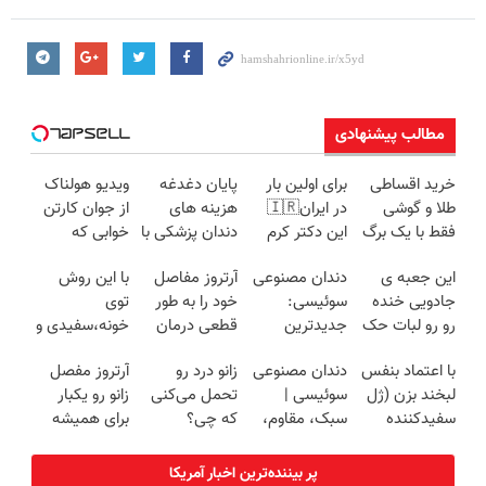
مطالب پیشنهادی
خرید اقساطی
برای اولین بار
پایان دغدغه
ویدیو هولناک
طلا و گوشی
در ایران🇮🇷
هزینه های
از جوان کارتن
فقط با یک برگ
این دکتر کرم
دندان پزشکی با
خوابی که
چک صیادی
ترمیم کننده 23
پک سفید
میلیاردر شد.
این جعبه ی
دندان مصنوعی
آرتروز مفاصل
با این روش
روزه ساخت!
کننده خانگی
آموزش رایگان
جادویی خنده
سوئیسی:
خود را به طور
توی
رو رو لبات حک
جدیدترین
قطعی درمان
خونه،سفیدی و
میکنه
فناوری اروپا،
کنید!
زیبایی دندوناتو
با اعتماد بنفس
دندان مصنوعی
زانو درد رو
آرتروز مفصل
خرید40%تخفیف
سبک و مقاوم |
◗پرسش‌نامه◖
برگردون
لبخند بزن (ژل
سوئیسی |
تحمل می‌کنی
زانو رو یکبار
پرداخت قسطی
(40%off)
سفیدکننده
سبک، مقاوم،
که چی؟
برای همیشه
دندان40%تخفیف)
طبیعی! ویزیت
راه‌حلش
درمان کن!
رایگان+پرداخت
همین‌جاست!
◗پرسش‌نامه◖
پر بیننده‌ترین اخبار آمریکا