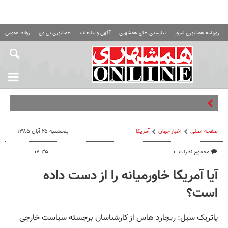
روزنامه همشهری امروز
نیازمندی های همشهری
آگهی و تبلیغات
همشهری تی وی
روابط عمومی ه
ترخیص ا
صفحه اصلی
اخبار جهان
آمریکا
پنجشنبه ۲۵ آبان ۱۳۸۵ -
مجموع نظرات: ۰
۰۷:۳۵
آیا آمریکا خاورمیانه را از دست داده
است؟
پاتریک سیل: ریچارد هاس از کارشناسان برجسته سیاست خارجی