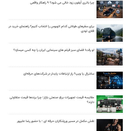
چرا باتری آیفون زود خالی می شود؟ ۹ راهکار واقعی
برای سفرهای طولانی کدام اتوبوس را انتخاب کنیم؟ راهنمای خرید در
فلای تودی
لو رفت! فضای سبز فیلم های سینمایی ایران را چه کسی میسازد؟
سانترال یا ویپ؟ راز ارتباطات پایدار در شرکت‌های حرفه‌ای
مقایسه قیمت تجهیزات برق صنعتی بازار؛ چرا برندها قیمت متفاوتی
دارند؟
نقش مکمل در مسیر ورزشکاران حرفه ای ؛ با حضور رضا علیپور