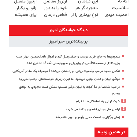
اگه به
این گیاهان
آرتروز مفاصل
آرتروز مفصل
برگردون
رو پاکسازی کن
آموزش رایگان
سلامتیت
معجزه گر هر
خود را به طور
زانو رو یکبار
(40%off)
اهمیت میدی
نوع بیماری را از
قطعی درمان
برای همیشه
این دمنوشو از
شما دور می
کنید!
درمان کن!
دست نده
کنند
◗پرسش‌نامه◖
◗پرسش‌نامه◖
دیدگاه خوانندگان امروز
پر بیننده‌ترین خبر امروز
سعودی‌ها به جای خرید دوست و حیف‌ومیل کردن اموال بلادالحرمین، بهتر است
برای دفاع از مسجدالاقصی در برابر رژیم صهیونیستی ائتلاف تشکیل دهد
عکس جدید ترامپ وضعیت روانی او را نشان می‌دهد | توصیف یک مقام آمریکایی
توافق ایران و عمان نهایی می‌شود اما ایران زیر بار خواسته‌های ترامپ نمی‌رود
ترامپ: شخصاً در مذاکرات با ایران درگیر هستم؛ ممکن است به‌زودی به توافق
برسیم
شوک نهایی به استقلالی‌ها + فیلم
اراضی ملی چطور تشخیص داده می شود؟
زمان برگزاری نشست خبری رئیس‌جمهور اعلام شد
در همین زمینه