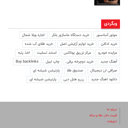
وبگردی
موتور آسانسور
خرید دستگاه ماساژور بلکر
اجاره ویلا شمال
خرید ادکلن
خرید لوازم آرایشی اصل
خرید طلای آب شده
مزایده خودرو
مرکز تزریق بوتاکس
استند تسلیت
اخذ رتبه
آهنگ جدید
خرید دوچرخه برقی
چاپ لیبل
Buy backlinks
صرافی ارز دیجیتال
صندوق طلا
پارتیشن شیشه ای
دانلود اهنگ جدید
رزرو هتل دبی
پارتیشن شیشه ای
درباره ما
قیمت دلار، طلا و سکه
تبلیغات