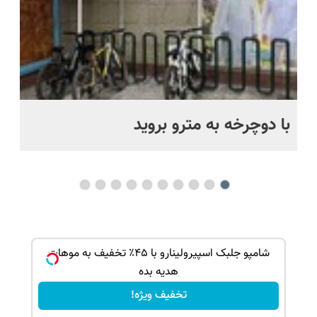
با دوچرخه به مترو بروید
بو
و خوش
شامپو جلبک اسپیرولینارو با ۴۵٪ تخفیف به موهات
هدیه بده
تخفیف ویژه!