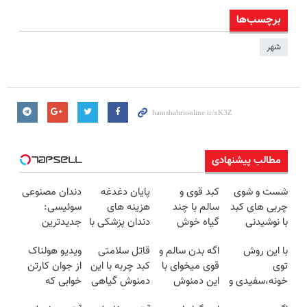
برچسب‌ها
شهر
مطالب پیشنهادی
شست و شوی
کبد قوی و
پایان دغدغه
دندان مصنوعی
چربی های کبد
سالم با چند
هزینه های
سوئیسی:
با نوشیدنی
گیاه خوش
دندان پزشکی با
جدیدترین
گیاهی(55%تخفیف)
طعم
پک سفید
فناوری اروپا،
با این روش
اگه بدن سالم و
قاتل سلامتی
ویدیو هولناک
کننده خانگی
سبک و مقاوم |
توی
قوی میخوای با
کبد چربه با این
از جوان کارتن
پرداخت قسطی
خونه،سفیدی و
این دمنوش
دمنوش گیاهی
خوابی که
زیبایی دندوناتو
گیاهی کبدت
کبدتو بیمه کن
میلیاردر شد.