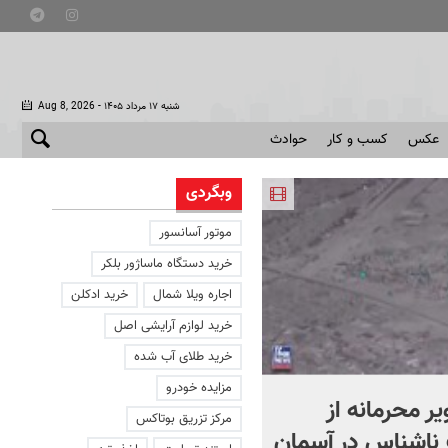
- شنبه ۱۷ مرداد ۱۴۰۵
Aug 8, 2026
عکس
کسب و کار
حوادث
وبگردی
موتور آسانسور
خرید دستگاه ماساژور بلکر
اجاره ویلا شمال
خرید ادکلن
خرید لوازم آرایشی اصل
خرید طلای آب شده
مزایده خودرو
یر محرمانه از
حمله خلبانان ایرانی به پایگا
مرکز تزریق بوتاکس
ناشناس در آسمان
آمریکا بدون استفاده از S