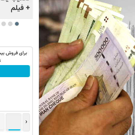
ژاپن را غافلگیر کرد
+ فیلم
اگه عمر طولانی و بدن سالم میخوای این
جک s5 داری برای فروش؟
نوشیدنی رو با تخفیف بخر
بهترین قیمت بفر
خرید محصول
ثبت درخواست
‹