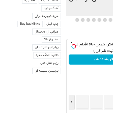
استند تسلیت
اخذ رتبه
+ فیلم
آهنگ جدید
خرید دوچرخه برقی
چاپ لیبل
Buy backlinks
صرافی ارز دیجیتال
صندوق طلا
 با کارنامه به
فروش خودرو شما فقط با یک درخواست
پارتیشن شیشه ای
وش!
آنلاین ✔
دانلود اهنگ جدید
ثبت درخواست
رزرو هتل دبی
پارتیشن شیشه ای
›