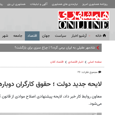
روزنامه همشهری امروز
نیازمندی های همشهری
آگهی و تبلیغات
همشهری تی وی
رو
خانه
آرشیو اخبار
سياست
جهان
اقتصاد
جامعه
شهر
شادمهر عقیلی به ایران برمی گردد؟ | چراغ سبزی برای بازگشت؟
صفحه اصلی
اخبار اقتصادی
اقتصاد كلان
مجموع نظرات: ۲۶
لایحه جدید دولت ؛ حقوق کارگران دوباره 
معاون روابط کار خبر داد، لایحه پیشنهادی اصلاح ​موادی از قانون ک
می‌شود.