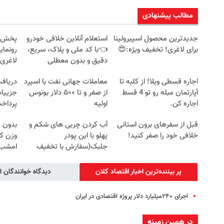
مطالب پیشنهادی
جدیدترین محصول اسپیرولینا
استعلام آنلاین خلافی خودرو
برای لاغری! تخفیف ویژه:😍
👈با کد ملی و پلاک، سریع،
رونمای
دقیق و بدون معطلی
لاغری
اجاره‌ قسطی ویلا! از کلبه تا
معاملات جهانی نفت با اسپرد
آپارتمان مبله رو تو 4 قسط
از صفر و تا ۵۰۰ دلار بونوس
جزییات
اجاره کن.
اولیه
پرداخ
قبل از سفرهای برون استانی
آب کردن چربی های شکم و
بدون ر
خلافی خود را صفر کنید!
پهلو با این پودر
وزن ک
جلبک(سفارش با تخفیف
امشب
ویژه)
پر بیننده‌ترین اخبار اقتصاد كلان
دیدگاه خوانندگان ا
اجرای ۲۴۰میلیارد دلار پروژه اقتصادی در ایران
در همین زمینه