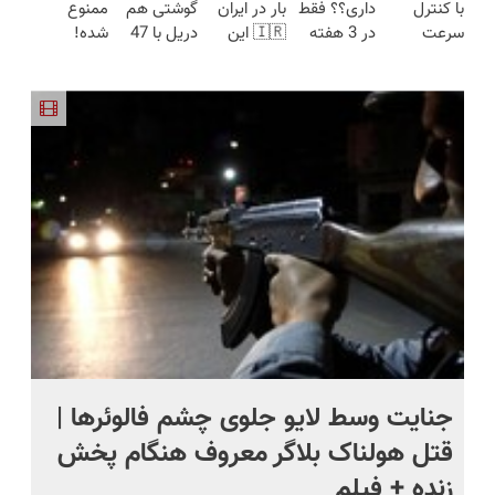
با کنترل
داری؟؟ فقط
بار در ایران
گوشتی هم
ممنوع
مدت
(نصف
سرعت
در 3 هفته
🇮🇷 این
دریل با 47
شده!
محدود)
قیمت بازار
اتوماتیک 🎯
ترمیمش
دکتر کرم
تیکه
میخوای
🔥)
(مجموعه
کن!😍
ترمیم کننده
کاربردی! تا
کمرت رو در
47عددی +
23 روزه
تخفیف داره
منزل درمان
تخفیف
ساخت!
بخرش!🔥
کنی؟
ویژه)
((پرسش‌نامه))
ج
جنایت وسط لایو جلوی چشم فالوئرها |
صح
قتل هولناک بلاگر معروف هنگام پخش
سب
زنده + فیلم