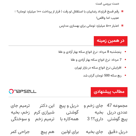
دست بررسی است
رقم فسخ قرارداد رضاییان با استقلال لو رفت | فرار از پرداخت ۱۰۰ میلیارد تومان؟ ؛
عجیب اما واقعی!
اعتبار ۵۰۰ میلیارد تومانی برای بهسازی مدارس
در همین زمینه
پنجشنبه 8 مرداد: نرخ انواع سکه بهار آزادی و طلا
7 مرداد: نرخ انواع سکه بهار آزادی و طلا
افزایش نرخ انواع سکه در بازار تهران
ربع سکه 500 تومان گران شد
مطالب پیشنهادی
مجموعه 47
جای زخم و
دریل و پیچ
این دکتر
ترمیم جای
عددی دریل
بخیه
گوشتی
شیرازی کرم
زخم، بخیه
پیچ گوشتی
داری؟؟ 3
همه‌کاره با
ترمیم زخم
و سوختگی
شارژی
هفته‌ای
گیربکس
ایرانی را
فقط در 3
دریل دقیق
جای بخیه
برای اولین
هم پیچ
جراحی کمر
(تخفیف به
محوش کن!
هوشمند ⚙️
ساخت!!!
هفته!!😍