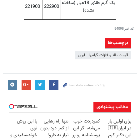
یک گرم طلای 18عیار (ساخته
221900
222900
نشده)
کد خبر
84098
برچسب‌ها
قیمت طلا و فلزات گرانبها - ایران
مطالب پیشنهادی
برای اولین بار
کمردردت خوب
تنها راه رهایی
با این روش
در ایران🇮🇷
می‌شه، اگر این
از کمر درد بدون
توی
این دکتر کرم
پرسشنامه رو پر
نیاز به دارو!
خونه،سفیدی و