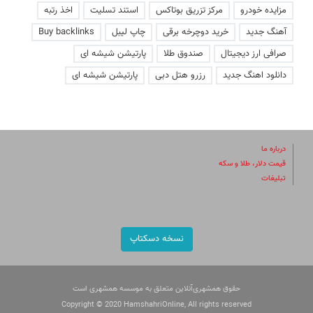
مزایده خودرو
مرکز تزریق بوتاکس
استند تسلیت
اخذ رتبه
آهنگ جدید
خرید دوچرخه برقی
چاپ لیبل
Buy backlinks
صرافی ارز دیجیتال
صندوق طلا
پارتیشن شیشه ای
دانلود اهنگ جدید
رزرو هتل دبی
پارتیشن شیشه ای
درباره ما
قیمت دلار، طلا و سکه
تبلیغات
نسخه دسکتاپ
حقوق همشهری‌آنلاین متعلق به موسسه همشهری است
Copyright © 2020 HamshahriOnline, All rights reserved