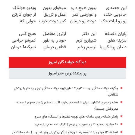
ترمیم کننده 23
کنی!!
(◂پرسش‌نامه)
زیبایی دندوناتو
این جعبه ی
بدون هیچ دارو
میخوای بدون
ویدیو هولناک
روزه ساخت!
برگردون
جادویی خنده
و عوارضی کمر
عمل و تزریق
از جوان کارتن
(40%off)
رو رو لبات حک
دردت رو درمان
کمر دردت خوب
خوابی که
میکنه
کن!
شه؟
میلیاردر شد.
پایان دغدغه
این دکتر
آرتروز مفاصل
هیچ کس
خرید40%تخفیف
(پرسش‌نامه)
◂پرسش‌نامه رو
آموزش رایگان
هزینه های
شیرازی کرم
خود را به طور
کمرشو جراحی
پرکن
دندان پزشکی با
ترمیم زخم
قطعی درمان
نمیکنه❗ درمان
پک سفید
ایرانی را
کنید!
کمردرد بدون
کننده خانگی
ساخت!!!
◗پرسش‌نامه◖
قرص
دیدگاه خوانندگان امروز
(پرسشنامه)
پر بیننده‌ترین خبر امروز
چگونه دونات خانگی درست کنیم ؟ ؛ طرز تهیه دونات خانگی نرم و پف‌دار با روکش
شکلاتی
هشدار پسر پزشکیان؛ ایران شکست می‌خورد اگر...| منظور رئیس جمهور از جمله
معروفش چیست؟
پایش شبانه روزی سامانه های تهویه قطارها و ایستگاه های مترو
۹۰ میلیارد بدهید تا از پرسپولیس بروم | تارتار نامه عدم نیاز هم زد
تصادف ۱۲ خودرو با ۱۹ مصدوم + ویدئو | ناگهان تریلی وارد شد و... | علت حادثه در