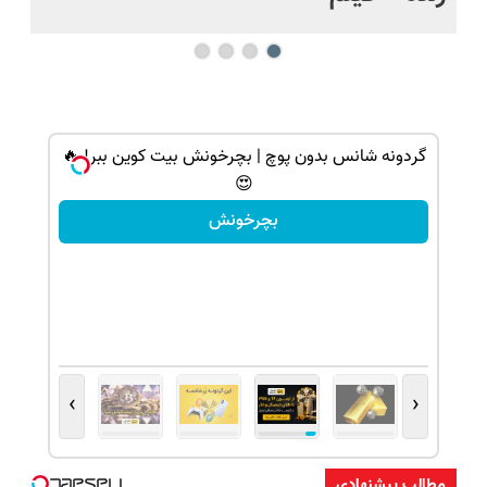
 | گردونه بچرخون
گردونه شانس بدون پوچ | بچرخونش بیت کوین ببر! 🔥
😍
بچرخونش
›
‹
مطالب پیشنهادی