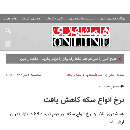
روزنامه همشهری امروز
نیازمندی های همشهری
آگهی و تبلیغات
همشهری تی وی
روابط عمومی ه
هیچ کس را نمی‌خواهم فقط رضاییان را برایم بخرید | مقصد رامین
مشخص شد؟
صفحه اصلی
اخبار اقتصادی
بيمه و بانك
سه‌شنبه ۲ تیر ۱۳۸۸ - ۱۰:۰۷
مجموع نظرات: ۰
نرخ انواع سکه کاهش یافت
همشهری آنلاین: نرخ انواع سکه روز دوم تیرماه 88 در بازار تهران
ارزان شد.