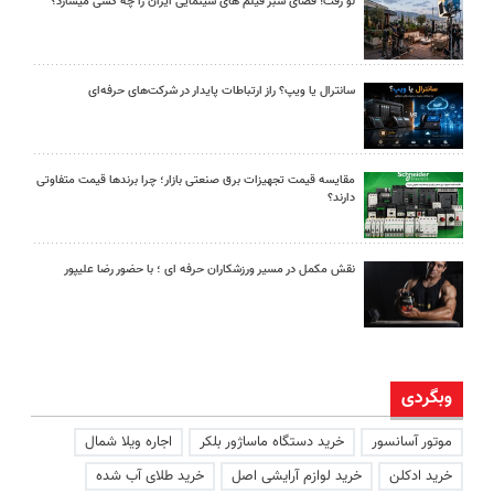
لو رفت! فضای سبز فیلم های سینمایی ایران را چه کسی میسازد؟
سانترال یا ویپ؟ راز ارتباطات پایدار در شرکت‌های حرفه‌ای
مقایسه قیمت تجهیزات برق صنعتی بازار؛ چرا برندها قیمت متفاوتی
دارند؟
نقش مکمل در مسیر ورزشکاران حرفه ای ؛ با حضور رضا علیپور
وبگردی
موتور آسانسور
خرید دستگاه ماساژور بلکر
اجاره ویلا شمال
خرید ادکلن
خرید لوازم آرایشی اصل
خرید طلای آب شده