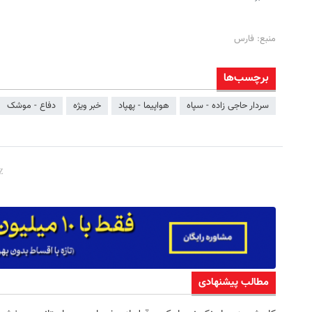
منبع: فارس
برچسب‌ها
سردار حاجی زاده - سپاه
هواپیما - پهپاد
خبر ویژه
دفاع - موشک
مطالب پیشنهادی