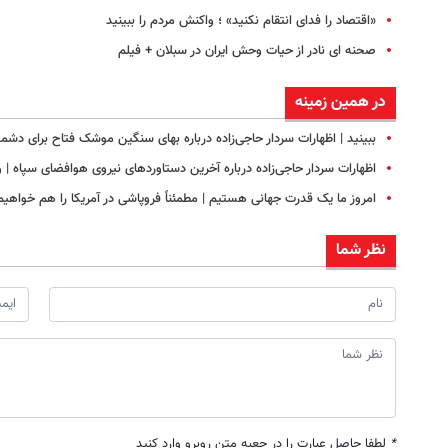
«اقتصاد را فدای انتقام نکنید» ؛ واکنش مردم را ببینید
صحنه ای نادر از حیات وحش ایران در سبلان + فیلم
در همین زمینه
ببینید | اظهارات سردار حاجی‌زاده درباره بهای سنگین موشک فتاح برای دشمن؛ ۱۲ میلیون دلار در برابر ۲۰۰ هزار 
اظهارات سردار حاجی‌زاده درباره آخرین دستاوردهای نیروی هوافضای سپاه 
امروز ما یک قدرت جهانی هستیم | مطمئناً فروپاشی در آمریکا را هم خواهیم 
نظر شما
*
لطفا حاصل عبارت را در جعبه متن روبرو وارد کنید