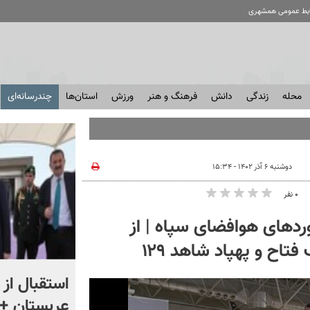
ابط عمومی همشهری
محله
زندگی
دانش
فرهنگ و هنر
ورزش
استان‌ها
چندرسانه‌ای
دوشنبه ۶ آذر ۱۴۰۲ - ۱۵:۳۴
۰ نفر
وردهای هوافضای سپاه | از
اح و پهپاد شاهد ۱۲۹
«اقتصاد را فدای انتقام نکنید»
استقبال از 
؛ واکنش مردم را ببینید
عربستان + 