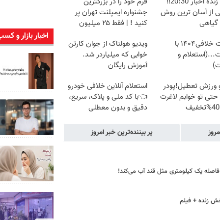
پخش زنده اخبار 20:30‼️
فرم خود را در بزرگترین
ی از آسان ترین روش
جشنواره ایمپلنت تهران پر
 گیاهی
کنید ! | فقط ۲۵ میلیون
اخبار بازار و کسب
دریافت خلافی۱۴۰۴ با
ویدیو هولناک از جوان کارتن
...(استعلام و
خوابی که میلیاردر شد.
ت)
آموزش رایگان
و ورزش تعطیل!پودر
استعلام آنلاین خلافی خودرو
حتی تو خوابم لاغرت
👈با کد ملی و پلاک، سریع،
دقیق و بدون معطلی
مروز
پر بیننده‌ترین خبر امروز
 فاصله یک کیلومتری مثل قند آب می‌کند!
خش زنده + فیلم