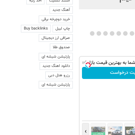
استند تسلیت
اخذ رتبه
آهنگ جدید
خرید دوچرخه برقی
چاپ لیبل
Buy backlinks
صرافی ارز دیجیتال
صندوق طلا
پارتیشن شیشه ای
ا به بهترین قیمت بازار ✅
دانلود اهنگ جدید
بت درخواست
رزرو هتل دبی
پارتیشن شیشه ای
›