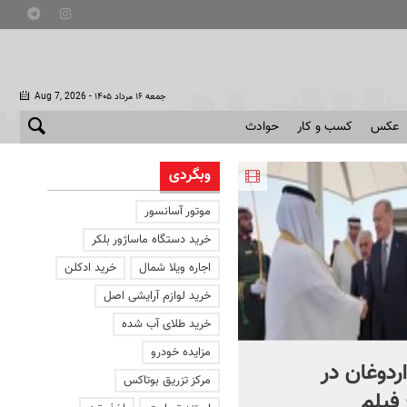
- جمعه ۱۶ مرداد ۱۴۰۵
Aug 7, 2026
عکس
کسب و کار
حوادث
وبگردی
موتور آسانسور
خرید دستگاه ماساژور بلکر
اجاره ویلا شمال
خرید ادکلن
خرید لوازم آرایشی اصل
خرید طلای آب شده
مزایده خودرو
اردوغان در
شادمهر عقیلی قطعه «گل
مرکز تزریق بوتاکس
فیلم
یاس» را بازخوانی کرد | ببینی