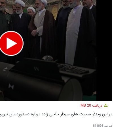
این پک تقویت موی جلبک توی حمومت
بازدید از IM LS7 لوکس
خالیه!45%تخفیف
برقی ایران در باشگاه انق
خرید محصول
ثبت درخواست
دریافت
20 MB
در این ویدئو صحبت های سردار حاجی زاده درباره دستاوردهای نیروی 
کد خبر
811096