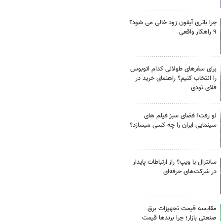
چرا باتری آیفون زود خالی می شود؟
۹ راهکار واقعی
برای سفرهای طولانی کدام اتوبوس
را انتخاب کنیم؟ راهنمای خرید در
فلای تودی
لو رفت! فضای سبز فیلم های
سینمایی ایران را چه کسی میسازد؟
سانترال یا ویپ؟ راز ارتباطات پایدار
در شرکت‌های حرفه‌ای
مقایسه قیمت تجهیزات برق
صنعتی بازار؛ چرا برندها قیمت