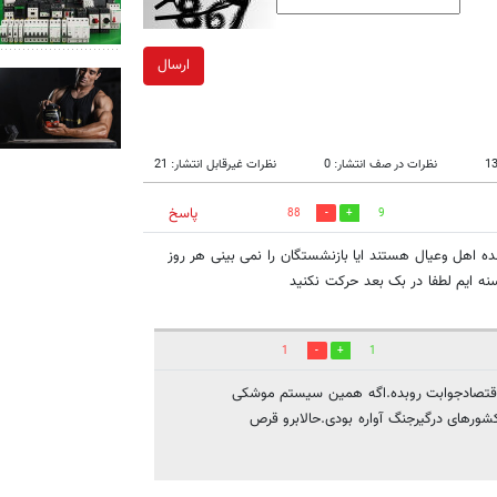
ارسال
نظرات در صف انتشار: 0
نظرات غیرقابل انتشار: 21
پاسخ
88
9
نده اهل وعیال هستند ایا بازنشستگان را نمی بینی هر روز
سنه ایم لطفا در بک بعد حرکت نکنید
1
1
ر اقتصادجوابت روبده.اگه همین سیستم موشکی
ورهای درگیرجنگ آواره بودی.حالابرو قرص