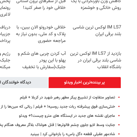
کاهش وزن باورنکردنی با یک
قبل از سفرهای برون استانی
روش خانگی و خوشمزه
خلافی خود را صفر کنید!
رونمای
لاغری
IM LS7 لوکس ترین شاسی
خلافی خودروتو الان ببین، با
بلند برقی ایران
پلاک و کد ملی، بدون نیاز به
جزییات
مراجعه حضوری
پرداخ
بازدید از IM LS7 لوکس ترین
آب کردن چربی های شکم و
رژیم 
شاسی بلند برقی ایران در
پهلو با این پودر
جلبک 
باشگاه انقلاب
جلبک(سفارش با تخفیف
میکنه40%تخفیف
ویژه)
پر بیننده‌ترین اخبار ویدئو
دیدگاه خوانندگان ا
تصاویر متفاوت از تشییع پیکر مطهر رهبر شهید در کربلا + فیلم
خنثی‌سازی فوق پیشرفته ربات جدید روسیه! + فیلم | رباتی که مین‌ها را از
ماجرای نقشه های جدید در ایستگاه های مترو چیست؟+ ویدئو
جنایت وسط لایو جلوی چشم فالوئرها | قتل هولناک بلاگر معروف هنگام پ
شادمهر عقیلی قطعه «گل یاس» را بازخوانی کرد | ببینید