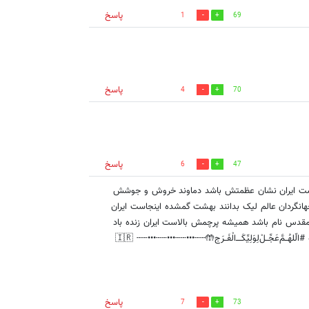
پاسخ
1
69
پاسخ
4
70
پاسخ
6
47
نیا کشوری یکتاست ایران نشان عظمتش باشد دماوند خروش و جوشش
انگردان عالم لیک بدانند بهشت گمشده اینجاست ایران
مقدس نام باشد همیشه پرچمش بالاست ایران زنده باد
ایران و ایرانی تقدیم به ایران🙏 شاعر احمد قره چاپلو کاشمر روستای قراچه #الّلهُــم‌َّعَجِّــلْ‌لِوَلِیِّکَــــ‌الْفَــرَج🤲🇮🇷 ┄┄•••┄┄•••┄┄•••┄┄
پاسخ
7
73