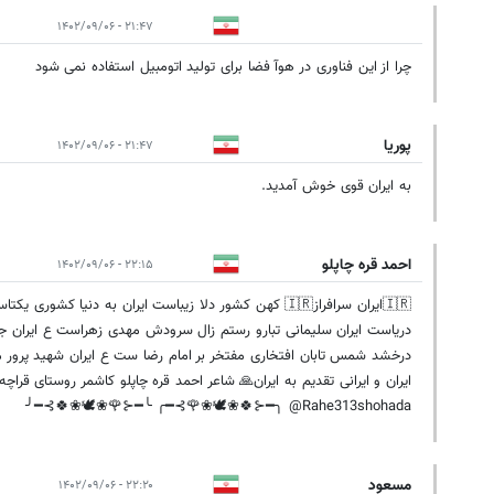
۲۱:۴۷ - ۱۴۰۲/۰۹/۰۶
چرا از این فناوری در هوآ فضا برای تولید اتومبیل استفاده نمی شود
پوریا
۲۱:۴۷ - ۱۴۰۲/۰۹/۰۶
به ایران قوی خوش آمدید.
احمد قره چاپلو
۲۲:۱۵ - ۱۴۰۲/۰۹/۰۶
🇮🇷ایران سرافراز🇮🇷 کهن کشور دلا زیباست ایران به د
دریاست ایران سلیمانی تبارو رستم زال سرودش مهدی زهراست ع ایران جه
درخشد شمس تابان افتخاری مفتخر بر امام رضا ست ع ایران شهید پرور 
╭━⊰🌹❀🕊❀🍀⊱━╮ @Rahe313shohada ╰━⊰🌹❀🕊❀🍀⊱━╯
مسعود
۲۲:۲۰ - ۱۴۰۲/۰۹/۰۶