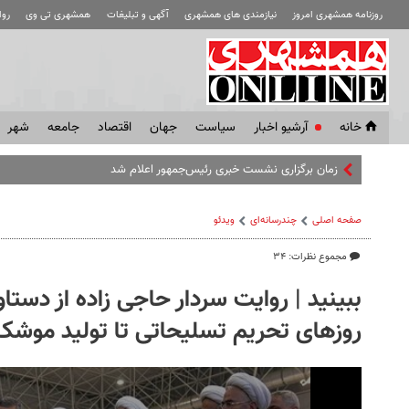
روزنامه همشهری امروز
نیازمندی های همشهری
آگهی و تبلیغات
همشهری تی وی
رو
خانه
آرشیو اخبار
سياست
جهان
اقتصاد
جامعه
شهر
زمان برگزاری نشست خبری رئیس‌جمهور اعلام شد
صفحه اصلی
چندرسانه‌ای
ویدئو
مجموع نظرات: ۳۴
ببینید | روایت سردار حاجی زاده از دستا
روزهای تحریم تسلیحاتی تا تولید موشک فت