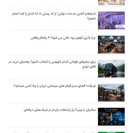
استعلام آنلاین خدمات دولتی: از کد پستی تا ثنا کدام را کجا انجام
دهیم؟
چرا باتری آیفون زود خالی می شود؟ ۹ راهکار واقعی
برای سفرهای طولانی کدام اتوبوس را انتخاب کنیم؟ راهنمای خرید در
فلای تودی
لو رفت! فضای سبز فیلم های سینمایی ایران را چه کسی میسازد؟
سانترال یا ویپ؟ راز ارتباطات پایدار در شرکت‌های حرفه‌ای