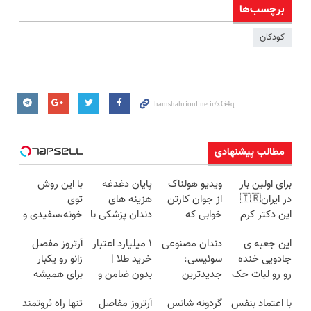
برچسب‌ها
کودکان
مطالب پیشنهادی
برای اولین بار
ویدیو هولناک
پایان دغدغه
با این روش
در ایران🇮🇷
از جوان کارتن
هزینه های
توی
این دکتر کرم
خوابی که
دندان پزشکی با
خونه،سفیدی و
ترمیم کننده 23
میلیاردر شد.
پک سفید
زیبایی دندوناتو
این جعبه ی
دندان مصنوعی
۱ میلیارد اعتبار
آرتروز مفصل
روزه ساخت!
آموزش رایگان
کننده خانگی
برگردون
جادویی خنده
سوئیسی:
خرید طلا |
زانو رو یکبار
(40%off)
رو رو لبات حک
جدیدترین
بدون ضامن و
برای همیشه
میکنه
فناوری اروپا،
چک
درمان کن!
با اعتماد بنفس
گردونه شانس
آرتروز مفاصل
تنها راه ثروتمند
خرید40%تخفیف
سبک و مقاوم |
◗پرسش‌نامه◖