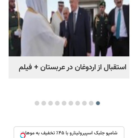
اقساطی😍
استقبال از اردوغان در عربستان + فیلم
شا
باز
ک جهت
شامپو جلبک اسپیرولینارو با ۴۵٪ تخفیف به موهات