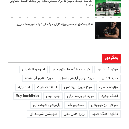
مقایسه قیمت تجهیزات برق صنعتی بازار؛ چرا برندها قیمت متفاوتی
دارند؟
نقش مکمل در مسیر ورزشکاران حرفه ای ؛ با حضور رضا علیپور
وبگردی
موتور آسانسور
خرید دستگاه ماساژور بلکر
اجاره ویلا شمال
خرید ادکلن
خرید لوازم آرایشی اصل
خرید طلای آب شده
مزایده خودرو
مرکز تزریق بوتاکس
استند تسلیت
اخذ رتبه
آهنگ جدید
خرید دوچرخه برقی
چاپ لیبل
Buy backlinks
صرافی ارز دیجیتال
صندوق طلا
پارتیشن شیشه ای
دانلود اهنگ جدید
رزرو هتل دبی
پارتیشن شیشه ای