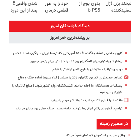
لبخند بزن (ژل
بدون پوچ از
خود را به طور
شدن واقعی❗❗
پرداخت قسطی
سفیدکننده
PS5 تا
قطعی درمان
بعد از این دوره
دندان40%تخفیف)
آیفون17 و بیت
کنید!
تو خواب هم
کوین 🔥
◗پرسش‌نامه◖
پول در بیار😍
دیدگاه خوانندگان امروز
پر بیننده‌ترین خبر امروز
کابین خلبان و لاشه جنگنده اف ۱۵ آمریکایی که توسط ایران سرنگون شد + عکس
پیشنهاد پزشکیان برای نامگذرای روز ۱۴ مرداد | متن پیام رئیس جمهور
دور زدن ترافیک ستارخان با طرح کلان ترافیکی+ فیلم
تصاویر جدیدترین تمرین تکاوران ارتش؛ ببینید | کلاه سبزها آماده جنگ و دفاع
پزشکیان: همسایگان ما اجازه ندادند اغتشاشگران وارد کشور شوند | مبلغ کالابرگ را
افزایش می‌دهیم
«اقتصاد را فدای انتقام نکنید» ؛ واکنش مردم را ببینید
ترامپ: گمان نمی‌کنم ایرانی‌ها بتوانند ادامه دهند | جنگ خیلی زود پایان می‌یابد
در همین زمینه
وقتی سرب در استخوان کود‌کمان نفوذ می‌کند