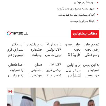
مهار چاقی در کودکان
اصول تغذیه صحیح برای دانش‌آموزان
آلودگی هوا رشد جنین را کند می‌کند
کودکان در نوروز می‌بینند
مطالب پیشنهادی
ترمیم جای
جای زخم و
بازدید از IM
به بزرگترین
این دکتر
زخم، بخیه
بخیه
LS7 لوکس
جشنواره
شیرازی کرم
و سوختگی
داری؟؟ 3
ترین شاسی
ایمپلنت
ترمیم زخم
فقط در 3
هفته‌ای
بلند برقی
تهران سر
ایرانی را
به این روش
برای اولین
IM LS7
دندان
خداحافظی
هفته!!😍
محوش کن!
ایران در
بزنید ! |
ساخت!!!
کمردردم
بار در ایران
لوکس ترین
مصنوعی
با کمردرد،
باشگاه
فقط ۲۵
خوب شد.
🇮🇷 این
شاسی بلند
سوئیسی |
بدون قرص
انقلاب
میلیون !
(پرسشنامه)
دکتر کرم
برقی ایران
سبک،
و آمپول
ترمیم کننده
مقاوم،
23 روزه
طبیعی!
ساخت!
ویزیت
رایگان+پرداخت