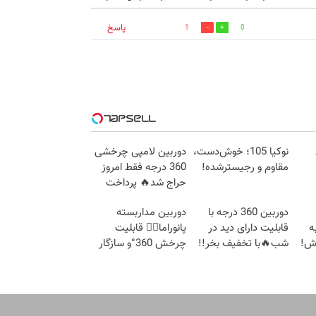
پاسخ
1
0
نوکیا 105؛ خوش‌دست،
دوربین لامپی چرخشی
مقاوم و رجیسترشده!
360 درجه فقط امروز
حراج شد🔥 پرداخت
 !!
درب منزل
دوربین 360 درجه با
دوربین مداربسته
ه
قابلیت دارای دید در
پانوراما👈🏻 قابلیت
وش!
شب🔥با تخفیف بخر!!
چرخش 360°و سازگار
با اندروید و ios