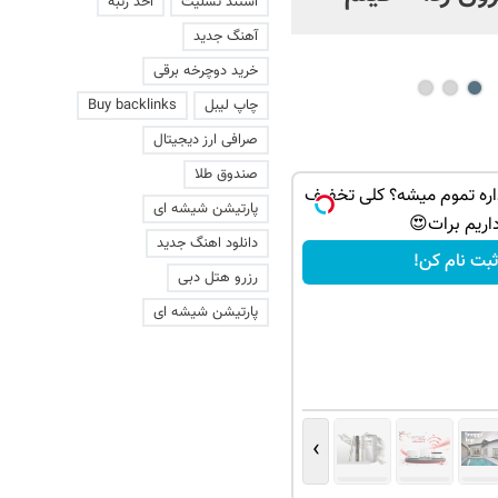
اخذ رتبه
استند تسلیت
عاشقانه با یک زن
آهنگ جدید
خرید دوچرخه برقی
Buy backlinks
چاپ لیبل
صرافی ارز دیجیتال
صندوق طلا
لوازم آرایشیت داره تموم م
پارتیشن شیشه ای
داریم برات
دانلود اهنگ جدید
ثبت نام کن!
رزرو هتل دبی
پارتیشن شیشه ای
›