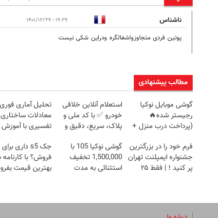
ناشناس
۱۹:۲۹ - ۱۴۰۱/۱۲/۲۹
پوتین فردی متجاوزواشغالگره ودراین شکی نیست
مطالب پیشنهادی
گوشی موبایل نوکیا
استعلام آنلاین خلافی
تحلیل آماری فوری
رجیستر شده🔥
خودرو ✅ با کد ملی و
معادلات ساختاری
(پرداخت درب منزل +
پلاک، سریع، دقیق و
تفسیری با آموزش
تخفیف ویژه)
بدون معطلی
کامل حتی یک روزه
فرم خود را در بزرگترین
گوشی نوکیا 105 با
جک s5 داری برای
جشنواره ایمپلنت تهران
1,500,000 تخفیف
فروش؟ با کارنامه ب
پر کنید ! | فقط ۲۵
استثنائی به مدت
بهترین قیمت بفر
میلیون
محدود🔥
درباره ما