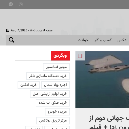
- جمعه ۱۶ مرداد ۱۴۰۵
Aug 7, 2026
عکس
کسب و کار
حوادث
وبگردی
موتور آسانسور
خرید دستگاه ماساژور بلکر
اجاره ویلا شمال
خرید ادکلن
خرید لوازم آرایشی اصل
خرید طلای آب شده
مزایده خودرو
جهانی دوم از
افشای اطلاعات برای ترور
مرکز تزریق بوتاکس
ون زد! + فیلم
بارون ترامپ | ماجرای قرار