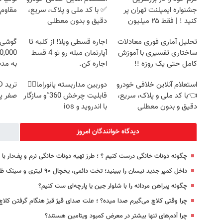
جشنواره ایمپلنت تهران پر
✅ با کد ملی و پلاک، سریع،
مقاوم
کنید ! | فقط ۲۵ میلیون
دقیق و بدون معطلی
تحلیل آماری فوری معادلات
اجاره‌ قسطی ویلا! از کلبه تا
ساختاری تفسیری با آموزش
آپارتمان مبله رو تو 4 قسط
کامل حتی یک روزه !!
اجاره کن.
به مد
استعلام آنلاین خلافی خودرو
دوربین مداربسته پانوراما👈🏻
👈با کد ملی و پلاک، سریع،
قابلیت چرخش 360°و سازگار
صفر پ
دقیق و بدون معطلی
با اندروید و ios
دیدگاه خوانندگان امروز
چگونه دونات خانگی درست کنیم ؟ ؛ طرز تهیه دونات خانگی نرم و پف‌دار ب
داخل کمپر جدید نیسان را ببینید؛ تخت دائمی، یخچال ۹۰ لیتری و سینک ظرفشویی و… + تصاویر
چگونه پیراهن مردانه را با شلوار جین یا پارچه‌ای ست کنیم؟
چرا وقتی کلاچ می‌گیرم صدا میده؟ ؛ علت صدای قیژ قیژ هنگام گرفتن کلاچ
چرا آدم‌های تنها بیشتر در معرض کمبود ویتامین هستند؟