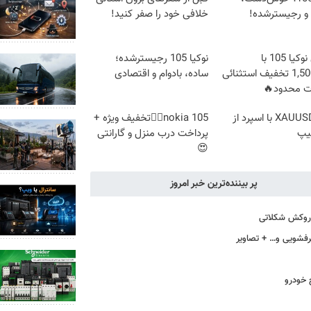
 و رجیسترشده!
خلافی خود را صفر کنید!
گوشی نوکیا 105 با
نوکیا 105 رجیسترشده؛
1,500,000 تخفیف استثنائی
ساده، بادوام و اقتصادی
ت محدود🔥
ترید XAUUSD با اسپرد از
nokia 105👈🏻تخفیف ویژه +
یپ
پرداخت درب منزل و گارانتی
😍
پر بیننده‌ترین خبر امروز
ا روکش شکلاتی
 خودرو