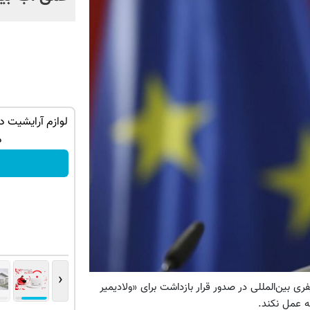
یشه؟ کلی تخفیف
بدون پیش پرداخت در 4 قسط ✅ اینترنت
اجاره‌ قسطی

LTE پیشگامان + سیم کارت رایگان
خرید فوری
‹
به گزارش همشهری آنلاین، وزارت خارجه چین بعد از ا
پوتین»، رئی