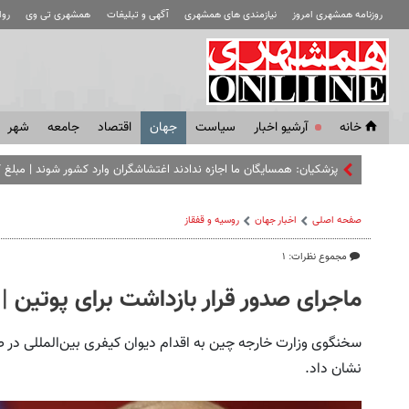
روزنامه همشهری امروز
نیازمندی های همشهری
آگهی و تبلیغات
همشهری تی وی
رو
خانه
آرشیو اخبار
سياست
جهان
اقتصاد
جامعه
شهر
پزشکیان: همسایگان ما اجازه ندادند اغتشاشگران وارد کشور شوند | مبلغ ک
صفحه اصلی
اخبار جهان
روسیه‌ و قفقاز
مجموع نظرات: ۱
ماجرای صدور قرار بازداشت برای پوتین 
سخنگوی وزارت خارجه چین به اقدام دیوان کیفری بین‌المللی در 
نشان داد.