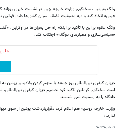
وانگ وبن‌بین، سخنگوی وزارت خارجه چین در نشست خبری روزانه گف
عینی» اتخاذ کند و «به مصونیت قضائی سران کشورها طبق قوانین بین‌
وانگ علاوه بر این با تأکید بر اینکه راه حل بحران‌ها در اوکراین، «گ
«سیاسی‌سازی و معیارهای دوگانه» اجتناب کند.
تحلیل 
دیوان کیفری بین‌المللی روز جمعه با متهم کردن ولادیمیر پوتین به 
است.سخنگوی کرملین تاکید کرد تصمیم دیوان کیفری بین‌المللی، تح
دادگاه را به رسمیت نمی شناسد.
وزارت خارجه روسیه هم اعلام کرد: «قراربازداشت پوتین از سوی دیوا
ندارد.»
کد خبر
749924