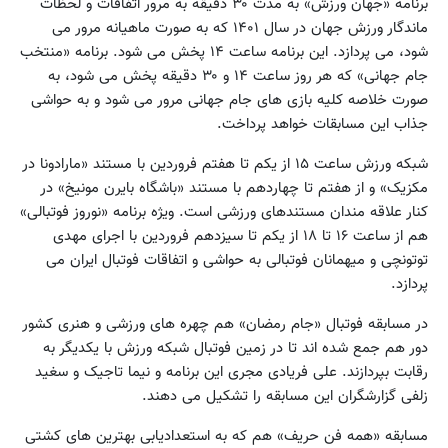
برنامه «جهان ورزش» به مدت ۳۰ دقیقه به مرور اتفاقات و لحظات
ماندگار ورزش جهان در سال ۱۴۰۱ که به صورت ماهیانه مرور می
شود، می پردازد. این برنامه ساعت ۱۴ پخش می شود. برنامه «منتخب
جام جهانی» که هر روز ساعت ۱۴ و ۳۰ دقیقه پخش می شود، به
صورت خلاصه کلیه بازی های جام جهانی مرور می شود و به حواشی
جذاب این مسابقات خواهد پرداخت.
شبکه ورزش ساعت ۱۵ از یکم تا هفتم فروردین با مستند «مارادونا در
مکزیک» و از هفتم تا چهاردهم با مستند «باشگاه بایرن مونیخ» در
کنار علاقه مندان مستندهای ورزشی است. ویژه برنامه «نوروز فوتبالی»
هم از ساعت ۱۶ تا ۱۸ از یکم تا سیزدهم فروردین با اجرای مهدی
توتونچی و میهمانان فوتبالی به حواشی و اتفاقات فوتبال ایران می
پردازد.
در مسابقه فوتبال «جام رمضان» هم چهره های ورزشی و هنری کشور
دور هم جمع شده اند تا در زمین فوتبال شبکه ورزش با یکدیگر به
رقابت بپردازند. علی فریادی مجری این برنامه و نیما تاجیک و سغید
زلفی گزارشگران این مسابقه را تشکیل می دهند.
مسابقه «همه فن حریف» هم که به استعدادیابی بهترین های کشتی