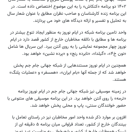
۱۴۰۲ دو برنامه «کنکاش» را به این موضوع اختصاص داده است. در
این برنامه زنده کارشناسان و صاحب نظران مطابق با عنوان شعار سال
به تحلیل و تفسیر و ارائه دیدگاه های خود می پردازند.
واحد تامین برنامه شبکه در ایام نوروز به منظور ایجاد تنوع بیشتر در
برنامه ها و مطابق با ذائقه مخاطبان خارج از کشور قصد دارد در ایام
نوروز چهار مجموعه نمایشی را به روی آنتن ببرد. این سریال ها شامل
«نون خ۴»، «گیلدا»، «نابرده رنج» و «پرده نشین» خواهد بود.
همچنین در ایام نوروز مستندهایی از شبکه جهانی جام جم پخش
خواهد شد که از جمله آنها «بام ایران»، «همسفر» و «عملیات پلنگ»
هستند.
در زمینه موسیقی نیز شبکه جهانی جام جم در ایام نوروز برنامه
«ترمه» را روی آنتن خواهد برد. در این برنامه موسیقی های متنوعی با
حضور خوانندگان سنتی، پاپ و محلی پخش خواهد شد.
افزون بر موارد ذکر شده واحد امور مخاطبان نیز در راستای تعامل با
بینندگان خارج از کشور، تعداد فراوانی میان برنامه ۵ دقیقه ای از
تبریک هموطنان خارج از کشور و شعرخوانی به مناسبت عید نوروز