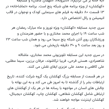
«به خانه بر می گردیم»، «دلبرونه»، «مهمان مامان» و مسابقه
«کهکشان» از ویژه برنامه های شبکه پنج است. برنامه «تماشاخانه» در
۱۳ قسمت ۸۰ دقیقه به فیلم های سینمایی کودک و نوجوان در قالب
انیمیشن و رئال اختصاص دارد.
سری جدید مسابقه «کهکشان» ویژه نوروز و ماه مبارک رمضان هر
شب ساعت ۱۹ با اجرای محمد مختاری و با حضور هنرمندان و
ورزشکاران روی آنتن شبکه پنج سیما می رود و همان شب ساعت ۲۳
و روز بعد ساعت ۹ و ۳۰ دقیقه بازپخش می شود.
در سری جدید این مسابقه تلویزیونی محمد مختاری، ماشااله
شاهمرادی، هستی فرحی، فریبا ترکاشوند، عرفان برزین، سیما مطلبی،
علی کاظمی و محمد علی عزیزی ایفای نقش می کنند.
در هر قسمت از مسابقه بزرگ کهکشان یک گروه شرکت کننده، تاریخ
ارتباطات بشر را از گذشته تا به امروز طی می کند و به این بهانه با
چالش های انسان در مواجهه با رسانه ها در هر یک از کهکشان های
ارتباطی شامل کهکشان شفاهی، کهکشان چاپ، کهکشان دیجیتال،
کهکشان اینترنت مواجه خواهند شد.