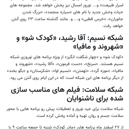
اسرار طبیعت» و... نوروز امسال نیز پخش خواهد شد. مجموعه های
حیات وحش جدید با نام های «سیاره منجمد»، «بزرگ شدن
جانوران»، «خرس قطبی» و... و. مانند گذشته ساعت ۲۳ روی آنتن
خواهد رفت.
شبکه نسیم: آقا رشید، «کودک شو» و
«شهروند و مافیا»
«کودک شو» و «چهار شگفت انگیز» از ویژه برنامه های نوروزی شبکه
نسیم هستند. «سرنخ»، «دست فرمون»، «آقا رشید»، «شهروند و
مافیا»، «موزه گرد»، «تهمتن»، «نسیم اوا»، «شکرستان» و «بگو بخند»
از دیگر برنامه های این شبکه است که در این ایام روی آنتن می رود.
شبکه سلامت: فیلم های مناسب سازی
شده برای ناشنوایان
شبکه سلامت برای عید نوروز و تعطیلات پیش رو برنامه هایی با محور
سلامت جسم و روان تهیه و آماده پخش کرده است.
از ۲۷ اسفند ماه برنامه های «مادر کودک» شنبه تا جمعه ساعت ۹ با