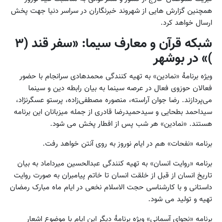
همچنین گزارش هایی از شهروند خبرنگاران در سراسر دنیا جهت پخش
ارسال خواهد کرد.
شبکه قرآن و معارف سیما: «سفر قند (۳
)» در بوشهر
ویژه برنامۀ «نمادین» به تهیه کنندگی محمدهادی سرانجام با حضور
فعالان حوزوی فعال در عرصه سینما به بیان رابطه دین و سینما
می‌پردازند. رضا جوان آراسته، منصوره مصطفی‌زاده، پرستو عسگرنژاد،
سیداحمد بطحایی و سیدحمیدرضا قادری از جمله میزبانان این برنامه
هستند. «نمادین» هر شب پس از افطار پخش می شود.
برنامه «نفحات» هم در ایام نوروز به روی آنتن خواهد رفت.
برنامه «روایت انسان» به تهیه کنندگی عبدالحسین میرداماد به بیان
تاریخ انسان از قبل از خلقت انسان تا خاتم پیامبران به صورت روایت
داستانی و با کارشناسی حجت الاسلام نخعی در ایام ماه مبارک رمضان
تهیه و تولید می شود.
برنامه «نجوای آسمانی» ویژه برنامۀ دیگر این ایام با موضوع اشعار