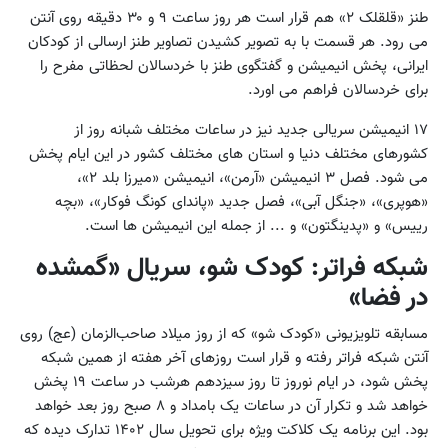
طنز «قلقلک ۲» هم قرار است هر روز ساعت ۹ و ۳۰ دقیقه روی آنتن
می رود. هر قسمت با به تصویر کشیدن تصاویر طنز ارسالی از کودکان
ایرانی، پخش انیمیشن و گفتگوی طنز با خردسالان لحظاتی مفرح را
برای خردسالان فراهم می اورد.
۱۷ انیمیشن سریالی جدید نیز در ساعات مختلف شبانه روز از
کشورهای مختلف دنیا و استان های مختلف کشور در این ایام پخش
می شود. فصل ۳ انیمیشن «آرمن»، انیمیشن «میرزا بلد ۲»،
«هوپری»، «جنگل آبی»، فصل جدید «پاندای کونگ فوکار»، «بچه
رییس» و «پدینگتون» و ... از جمله این انیمیشن ها است.
شبکه فراتر: کودک شو، سریال «گمشده
در فضا»
مسابقه تلویزیونی «کودک شو» که از روز میلاد صاحب‌الزمان (عج) روی
آنتن شبکه فراتر رفته و قرار است روزهای آخر هفته از همین شبکه
پخش شود، در ایام نوروز تا روز سیزدهم هرشب در ساعت ۱۹ پخش
خواهد شد و تکرار آن در ساعات یک بامداد و ۸ صبح روز بعد خواهد
بود. این برنامه یک کلاکت ویژه برای تحویل سال ۱۴۰۲ تدارک دیده که