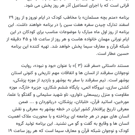
قرانی است که با اجرای اسماعیل آذر هر روز پخش می شود.
برنامه «منم بچه مسلمان» با مخاطب کودک در ایام نوروز و از روز ۲۹
اسفند تدارک چیدن سفره هفت سین را در برنامه خواهند داشت. این
برنامه از روز اول ماه مبارک با موضوعات مناسب برای کودکان در این
ایام نورانی مهمان خانواده هاست و هر روز از ساعت ۱۵ و ۴۵ دقیقه از
شبکه قرآن و معارف سیما پخش خواهد شد. تهیه کننده این برنامه
حسین عطار است.
مستند داستانی «سفر قند (۳ )» با عنوان «بود و نبود»، روایت
نوجوانان سفرقند از انسان ها و اتفاقات مهم تاریخی و کنونی استان
بوشهر است. تیم سفرقند با سفر به بوشهر و بازدید از موزه پزشکی،
کشتی سازی، نیروگاه اتمی، پایگاه ششم شکاری، جزیره خارگ، موزه
مقاومت و منزل رییسعلی دلواری، ناو شهید سلیمانی و گفتگو با علما،
مورخین، اساتید قرآن، خلبانان، پزشکان، دریانوردان و ... ضمن
معرفی تاریخ پرافتخار کشور ایران در خطه بوشهر به معرفی و نقش
انسان های مهم در هر جامعه ای پرداخته و با محوریت ملاک اهمیت
انسان ها و وقایع به گفت و گو می نشنید. این برنامه تولید گروه
کودک و نوجوان شبکه قرآن و معارف سیما است که هر روز ساعت ۱۹