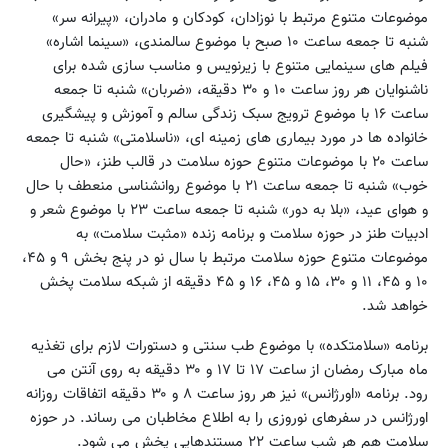
موضوعات متنوع مرتبط با نوزادان، کودکان و مادران، «پیرانه سر»
شنبه تا جمعه ساعت ۱۰ صبح با موضوع سالمندی، «سینما اشاره»
فیلم های سینمایی متنوع با زیرنویس و مناسب سازی شده برای
ناشنوایان هر روز ساعت ۱۰ و ۳۰ دقیقه، «ضربان» شنبه تا جمعه
ساعت ۱۶ با موضوع ترویج سبک زندگی سالم و آموزش و پیشگیری
خانواده ها در مورد بیماری های زمینه ای، «ناسلامتی» شنبه تا جمعه
ساعت ۲۰ با موضوعات متنوع حوزه سلامت در قالب طنز، «حال
خوب» شنبه تا جمعه ساعت ۲۱ با موضوع روانشناسی منعطف با حال
و هوای عید، «بلا به دور» شنبه تا جمعه ساعت ۲۳ با موضوع شعر و
ادبیات طنز در حوزه سلامت و برنامه زنده «مثبت سلامت» به
موضوعات متنوع حوزه سلامت مرتبط با سال نو در پنج بخش ۹ و ۴۵،
۱۰ و ۴۵، ۱۱ و ۳۰، ۱۵ و ۴۵، ۱۶ و ۴۵ دقیقه از شبکه سلامت پخش
خواهد شد.
برنامه «سلامتکده» با موضوع طب سنتی و دستورات لازم برای تغذیه
ماه مبارک رمضان از ساعت ۱۷ تا ۱۷ و ۳۰ دقیقه به روی آنتن می
رود. برنامه «اورژانس» نیز هر روز ساعت ۸ و ۳۰ دقیقه اتفاقات روزانه
اورژانس در سفرهای نوروزی را به اطلاع مخاطبان می رساند. در حوزه
سلامت هم هر شب ساعت ۲۲ مستندهایی پخش می شود.