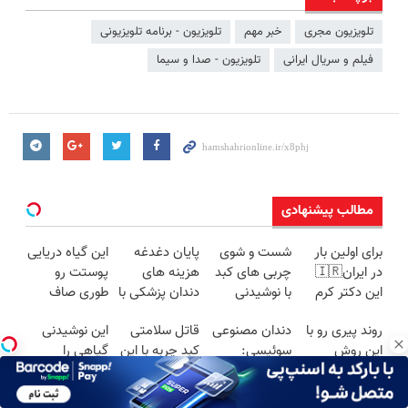
تلویزیون مجری
خبر مهم
تلویزیون - برنامه تلویزیونی
فیلم و سریال ایرانی
تلویزیون - صدا و سیما
مطالب پیشنهادی
برای اولین بار
شست و شوی
پایان دغدغه
این گیاه دریایی
در ایران🇮🇷
چربی های کبد
هزینه های
پوستت رو
این دکتر کرم
با نوشیدنی
دندان پزشکی با
طوری صاف
ترمیم کننده 23
گیاهی(55%تخفیف)
پک سفید
میکنه انگار
روند پیری رو با
دندان مصنوعی
قاتل سلامتی
این نوشیدنی
روزه ساخت!
کننده خانگی
20سال جوون
این روش
سوئیسی:
کبد چربه با این
گیاهی را
شدی🔥
گیاهی معکوس
جدیدترین
دمنوش گیاهی
بنوشید تا از
کن
فناوری اروپا،
کبدتو بیمه کن
بیماری های