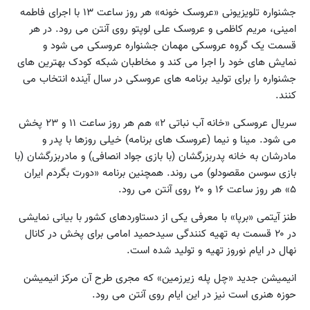
جشنواره تلویزیونی «عروسک خونه» هر روز ساعت ۱۳ با اجرای فاطمه
امینی، مریم کاظمی و عروسک علی لوپتو روی آنتن می رود. در هر
قسمت یک گروه عروسکی مهمان جشنواره عروسکی می شود و
نمایش های خود را اجرا می کند و مخاطبان شبکه کودک بهترین های
جشنواره را برای تولید برنامه های عروسکی در سال آینده انتخاب می
کنند.
سریال عروسکی «خانه آب نباتی ۲» هم هر روز ساعت ۱۱ و ۲۳ پخش
می شود. مینا و نیما (عروسک های برنامه) خیلی روزها با پدر و
مادرشان به خانه پدربزرگشان (با بازی جواد انصافی) و مادربزرگشان (با
بازی سوسن مقصودلو) می روند. همچنین برنامه «دورت بگردم ایران
۵» هر روز ساعت ۱۶ و ۲۰ روی آنتن می رود.
طنز آیتمی «برپا» با معرفی یکی از دستاوردهای کشور با بیانی نمایشی
در ۲۰ قسمت به تهیه کنندگی سیدحمید امامی برای پخش در کانال
نهال در ایام نوروز تهیه و تولید شده است.
انیمیشن جدید «چل پله زیرزمین» که مجری طرح آن مرکز انیمیشن
حوزه هنری است نیز در این ایام روی آنتن می رود.