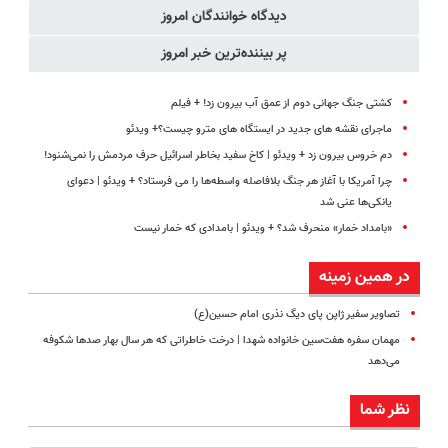
دیدگاه خوانندگان امروز
پر بیننده‌ترین خبر امروز
کشتی‌ جنگ جهانی دوم از عمق آب بیرون زد! + فیلم
ماجرای نقشه های جدید در ایستگاه های مترو چیست؟+ ویدئو
دم خروس بیرون زد + ویدئو | کاخ سفید بخاطر اسرائیل حرف مردمش را نمی‌شنود!
چرا آمریکا با آغاز هر جنگ بلافاصله واسطه‌ها را می فرستاد؟ + ویدئو | دعوای
یانکی‌ها عنی شد
«بامداد خمار» منحرف شد؟ + ویدئو | بامدادی که خمار نیست
در همین زمینه
تصاویر سفیر ژاپن پای دیگ نذری امام حسین(ع)
مهمان سفره هفت‌سین خانواده شهدا | درخت خاطراتی که هر سال بهار صدها شکوفه
می‌دهد
نظر شما