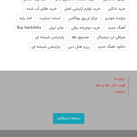
خرید ادکلن
خرید لوازم آرایشی اصل
خرید طلای آب شده
مزایده خودرو
مرکز تزریق بوتاکس
استند تسلیت
اخذ رتبه
آهنگ جدید
خرید دوچرخه برقی
چاپ لیبل
Buy backlinks
صرافی ارز دیجیتال
صندوق طلا
پارتیشن شیشه ای
دانلود اهنگ جدید
رزرو هتل دبی
پارتیشن شیشه ای
درباره ما
قیمت دلار، طلا و سکه
تبلیغات
نسخه دسکتاپ