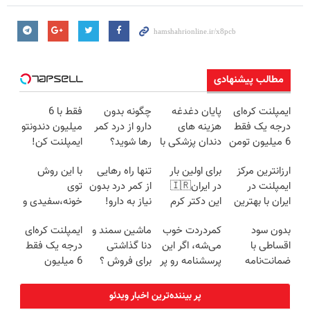
مطالب پیشنهادی
ایمپلنت کره‌ای
پایان دغدغه
چگونه بدون
فقط با 6
درجه یک فقط
هزینه های
دارو از درد کمر
میلیون دندونتو
6 میلیون تومن
دندان پزشکی با
رها شوید؟
ایمپلنت کن!
✅
پک سفید
(◂پرسش‌نامه
ارزانترین مرکز
برای اولین بار
تنها راه رهایی
با این روش
کننده خانگی
رو پرکن)
ایمپلنت در
در ایران🇮🇷
از کمر درد بدون
توی
ایران با بهترین
این دکتر کرم
نیاز به دارو!
خونه،سفیدی و
کیفیت و قیمت
ترمیم کننده 23
(◂پرسش‌نامه)
زیبایی دندوناتو
بدون سود
کمردردت خوب
ماشین سمند و
ایمپلنت کره‌ای
روزه ساخت!
برگردون
اقساطی با
می‌شه، اگر این
دنا گذاشتی
درجه یک فقط
(40%off)
ضمانت‌نامه
پرسشنامه رو پر
برای فروش ؟
6 میلیون
کتبی دندونتو
کنی!!
اینجا سریع و
تومن❗
ایمپلنت کن✅
راحت بفروش
پر بیننده‌ترین اخبار ویدئو