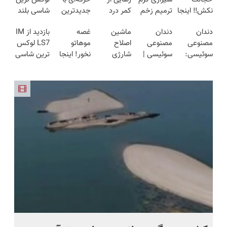
نکش‼️ اینجا
ترمیم زخم
کمر درد
جدیدترین
شاسی بلند
قسطی مو
ایرانی را
بدون نیاز به
متدها و
برقی ایران
دندان
دندان
ماشین
غصه
بازدید از IM
بکار
ساخت!!!
دارو!
قیمت عالی
مصنوعی
مصنوعی
اصلاح
موهاتو
LS7 لوکس
(تضمینی)
(◂پرسش‌نامه)
سوئیسی:
سوئیسی |
شارژی
نخور! اینجا
ترین شاسی
جدیدترین
سبک،
(قیمت
با تراکم بالا
بلند برقی
فناوری
مقاوم،
باورنکردنی
مو بکار
ایران در
اروپا، سبک
طبیعی!
تا امشب)
قسطی
باشگاه
و مقاوم |
ویزیت
پرداختش
انقلاب
پرداخت
رایگان+پرداخت
کن
قسطی
اقساطی😍