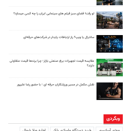
لو رفت! فضای سبز فیلم های سینمایی ایران را چه کسی میسازد؟
سانترال یا ویپ؟ راز ارتباطات پایدار در شرکت‌های حرفه‌ای
مقایسه قیمت تجهیزات برق صنعتی بازار؛ چرا برندها قیمت متفاوتی
دارند؟
نقش مکمل در مسیر ورزشکاران حرفه ای ؛ با حضور رضا علیپور
وبگردی
موتور آسانسور
خرید دستگاه ماساژور بلکر
اجاره ویلا شمال