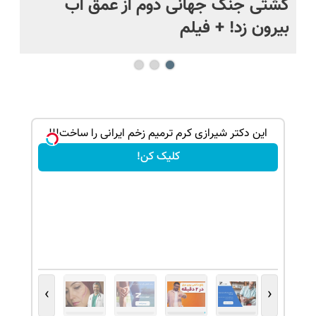
.
کشتی‌ جنگ جهانی دوم از عمق آب
اف
بیرون زد! + فیلم
ما
! (قدم
این دکتر شیرازی کرم ترمیم زخم ایرانی را ساخت!!!
کلیک کن!
›
‹