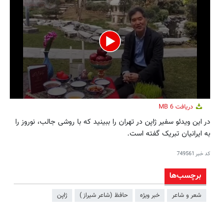
0
دریافت
6 MB
seconds
of
در این ویدئو سفیر ژاپن در تهران را ببینید که با روشی جالب، نوروز را
1
به ایرانیان تبریک گفته است.
minute,
41
seconds
کد خبر
749561
برچسب‌ها
شعر و شاعر
خبر ویژه
حافظ (شاعر شیراز )
ژاپن