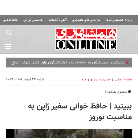
روزنامه همشهری امروز
نیازمندی های همشهری
آگهی و تبلیغات
همشهری تی وی
روابط عمومی ه
پزشکیان: همسایگان ما اجازه ندادند اغتشاشگران وارد کشور شوند | مبلغ
کالابرگ را افزایش می‌دهیم
صفحه اصلی
چندرسانه‌ای
ویدئو
شنبه ۲۷ اسفند ۱۴۰۱ - ۱۰:۲۵
مجموع نظرات: ۱
ببینید | حافظ‌ خوانی سفیر ژاپن به
مناسبت نوروز