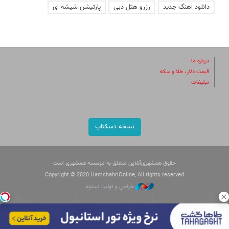
دانلود اهنگ جدید
رزرو هتل دبی
پارتیشن شیشه ای
درباره ما
قیمت دلار، طلا و سکه
تبلیغات
نسخه دسکتاپ
حقوق همشهری‌آنلاین متعلق به موسسه همشهری است
Copyright © 2020 HamshahriOnline, All rights reserved
طراحی و تولید: نستوه