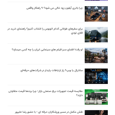
چرا باتری آیفون زود خالی می شود؟ ۹ راهکار واقعی
برای سفرهای طولانی کدام اتوبوس را انتخاب کنیم؟ راهنمای خرید در
فلای تودی
لو رفت! فضای سبز فیلم های سینمایی ایران را چه کسی میسازد؟
سانترال یا ویپ؟ راز ارتباطات پایدار در شرکت‌های حرفه‌ای
مقایسه قیمت تجهیزات برق صنعتی بازار؛ چرا برندها قیمت متفاوتی
دارند؟
نقش مکمل در مسیر ورزشکاران حرفه ای ؛ با حضور رضا علیپور