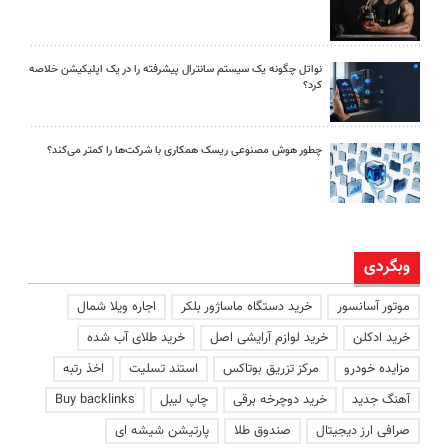
نواتل چگونه یک سیستم سانترال پیشرفته را در یک اپلیکیشن خلاصه
کرد؟
چطور هوش مصنوعی ریسک همکاری با شرکت‌ها را کمتر می‌کند؟
وبگردی
موتور آسانسور
خرید دستگاه ماساژور بلکر
اجاره ویلا شمال
خرید ادکلن
خرید لوازم آرایشی اصل
خرید طلای آب شده
مزایده خودرو
مرکز تزریق بوتاکس
استند تسلیت
اخذ رتبه
آهنگ جدید
خرید دوچرخه برقی
چاپ لیبل
Buy backlinks
صرافی ارز دیجیتال
صندوق طلا
پارتیشن شیشه ای