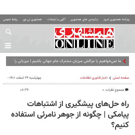
روزنامه همشهری امروز
نیازمندی های همشهری
آگهی و تبلیغات
همشهری تی وی
روابط عمومی ه
ما نمی‌خواهیم با مراکش میزبان مشترک جام جهانی باشیم |‌ میزبانی را
باید از آنها بگیرید
صفحه اصلی
اخبار فناوری اطلاعات
چهارشنبه ۲۴ اسفند ۱۴۰۱ -
مجموع نظرات: ۰
۰۸:۳۶
راه حل‌های پیشگیری از اشتباهات
پیامکی | چگونه از جوهر نامرئی استفاده
کنیم؟