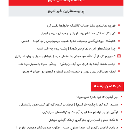
دیدگاه خوانندگان امروز
پر بیننده‌ترین خبر امروز
فوری؛ زمانبندی‌ شارژ حساب کالابرگ خانوارها تغییر کرد
کپی کارت بانکی ۱۲۰۰ شهروند تهرانی در میدان میوه و تره‌بار
عالیشاه، پورعلی‌گنجی و سرلک هدیه عجیب پرسپولیس را رد کردند + عکس
چرا موشک‌های ایران تمام نمی‌شود؟ | پشت پرده چه خبر است
تصویری تازه از آیت‌الله سیدمجتبی خامنه‌ای در حال نوشتن عبارتی درباره اسرائیل
ترامپ هفته آینده به عراق می آید، بزنیدش! + ویدئو | سپاه با سجیل بزند تا....
لحظه هولناک ریزش بهمن و بلعیده شدن اسطوره کوهنوردی جهان + ویدیو
در همین زمینه
چرا آیفون ۱۴ زرد به‌درد نمی‌خورد؟
ببینید | گره کور را چگونه باز کنیم؟ | ترفند باز کردن گره کور کیسه‌های پلاستیکی
نوآوری اپل با ارتقای خط تولید آی مک و تراشه‌های سیلیکون
۵ نکته مهم و آسان برای جلوگیری از هک گوشی موبایل
در ژاپن خاموش کردن این صدا ممنوع است! | چگونه صدای شاتر دوربین آیفون را