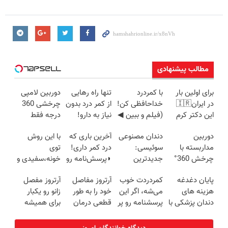
مطالب پیشنهادی
برای اولین بار
با کمردرد
تنها راه رهایی
دوربین لامپی
در ایران🇮🇷
خداحافظی کن!
از کمر درد بدون
چرخشی 360
این دکتر کرم
(فیلم و ببین ◀
نیاز به دارو!
درجه فقط
ترمیم کننده 23
پرسش‌نامه رو
(◂پرسش‌نامه)
امروز حراج شد
دوربین
دندان مصنوعی
آخرین باری که
با این روش
روزه ساخت!
پرکن)
🔥 پرداخت
مداربسته با
سوئیسی:
درد کمر داری!
توی
درب منزل
چرخش 360°
جدیدترین
◗پرسش‌نامه رو
خونه،سفیدی و
+ تخفیف
فناوری اروپا،
پر کن◖
زیبایی دندوناتو
پایان دغدغه
کمردردت خوب
آرتروز مفاصل
آرتروز مفصل
(ضمانت
سبک و مقاوم |
برگردون
هزینه های
می‌شه، اگر این
خود را به طور
زانو رو یکبار
تعویض +
پرداخت قسطی
(40%off)
دندان پزشکی با
پرسشنامه رو پر
قطعی درمان
برای همیشه
پرداخت درب
پک سفید
کنی!!
کنید!
درمان کن!
منزل)
کننده خانگی
◗پرسش‌نامه◖
◗پرسش‌نامه◖