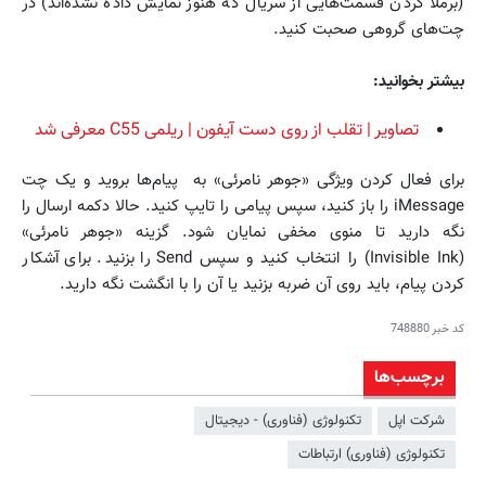
(برملا کردن قسمت‌هایی از سریال که هنوز نمایش داده نشده‌اند) در
چت‌های گروهی صحبت کنید.
بیشتر بخوانید:
تصاویر | تقلب از روی دست آیفون | ریلمی C55 معرفی شد
برای فعال کردن ویژگی «جوهر نامرئی» به پیام‌ها بروید و یک چت
iMessage را باز کنید، سپس پیامی را تایپ کنید. حالا دکمه ارسال را
نگه دارید تا منوی مخفی نمایان شود. گزینه «جوهر نامرئی»
(Invisible Ink) را انتخاب کنید و سپس Send را بزنید. برای آشکار
کردن پیام، باید روی آن ضربه بزنید یا آن را با انگشت نگه دارید.
کد خبر
748880
برچسب‌ها
شرکت اپل
تکنولوژی (فناوری) - دیجیتال
تکنولوژی (فناوری) ارتباطات