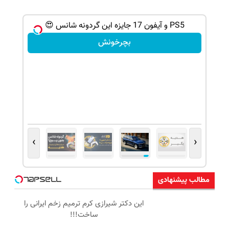
ی کن ، گردونه
PS5 و آیفون 17 جایزه این گردونه شانس 😍
بچرخونش
›
‹
مطالب پیشنهادی
این دکتر شیرازی کرم ترمیم زخم ایرانی را
ساخت!!!