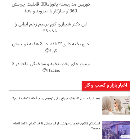
دوربین مداربسته پانوراما👈🏻 قابلیت چرخش
360°و سازگار با اندروید و ios
این دکتر شیرازی کرم ترمیم زخم ایرانی را
ساخت!!!
جای بخیه داری؟؟ فقط در 3 هفته ترمیمش
کن!😍
ترمیم جای زخم، بخیه و سوختگی فقط در 3
هفته!!😍
اخبار بازار و کسب و کار
بعد از یک عمل ناموفق، جراح بینی ترمیمی را چگونه انتخاب کنیم؟
استعلام آنلاین خدمات دولتی: از کد پستی تا ثنا کدام را کجا انجام
دهیم؟