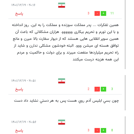
۲۰:۱۶ - ۱۴۰۱/۱۲/۱۹
پاسخ
3
11
همین تفکرات ... پدر مملکت سوزنده و مملکت را به این. روز انداخته
و با این تورم و تحریم بیکاری وووووو. هزاران مشکلاتی که باعث آن
همین سوپر انقلابی هایی هستند که از دیوار سفارت بالا میرن و مانع
توافق هسته ای میشن ووو. البته خودشون مشکلی ندارن و شاید از
راه تحریم میلیاردها منفعت میبرند و برای دولت و حاکمیت و مردم
این همه هزینه درست میکنند
۲۰:۵۱ - ۱۴۰۱/۱۲/۱۹
پاسخ
2
3
چون بسي ابليس آدم روي هست پس به هر دستي نشايد داد دست
۲۰:۵۶ - ۱۴۰۱/۱۲/۱۹
پاسخ
3
8