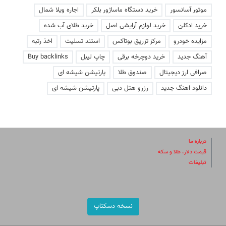
موتور آسانسور
خرید دستگاه ماساژور بلکر
اجاره ویلا شمال
خرید ادکلن
خرید لوازم آرایشی اصل
خرید طلای آب شده
مزایده خودرو
مرکز تزریق بوتاکس
استند تسلیت
اخذ رتبه
آهنگ جدید
خرید دوچرخه برقی
چاپ لیبل
Buy backlinks
صرافی ارز دیجیتال
صندوق طلا
پارتیشن شیشه ای
دانلود اهنگ جدید
رزرو هتل دبی
پارتیشن شیشه ای
درباره ما
قیمت دلار، طلا و سکه
تبلیغات
نسخه دسکتاپ