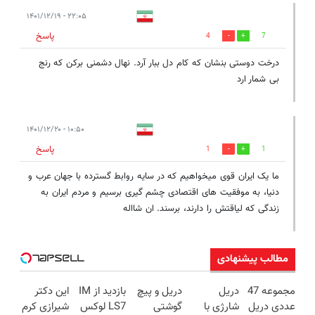
۲۲:۰۵ - ۱۴۰۱/۱۲/۱۹
پاسخ
4
7
درخت دوستی بنشان که کام دل ببار آرد. نهال دشمنی برکن که رنج
بی شمار ارد
۱۰:۵۰ - ۱۴۰۱/۱۲/۲۰
پاسخ
1
1
ما یک ایران قوی میخواهیم که در سایه روابط گسترده با جهان عرب و
دنیا، به موفقیت های اقتصادی چشم گیری برسیم و مردم ایران به
زندگی که لیاقتش را دارند، برسند. ان شااله
مطالب پیشنهادی
مجموعه 47
دریل
دریل و پیچ
بازدید از IM
این دکتر
عددی دریل
شارژی با
گوشتی
LS7 لوکس
شیرازی کرم