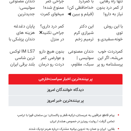
تنها راه رهایی
با کمردرد
جراحی کمر
دندان مصنوعی
از کمر درد بدون
خداحافظی کن!
ممنوع شده!
سوئیسی:
نیاز به دارو!
(فیلم و ببین ◀
میخوای کمرت
جدیدترین
(◂پرسش‌نامه)
پرسش‌نامه رو
رو در منزل
فناوری اروپا،
با این روش
این دکتر
کمر درد داری؟
پایان دغدغه
پرکن)
درمان کنی؟
سبک و مقاوم |
توی
شیرازی کرم
جراحی نکنید❌
هزینه های
((پرسش‌نامه))
پرداخت قسطی
خونه،سفیدی و
ترمیم زخم
در منزل
دندان پزشکی با
زیبایی دندوناتو
ایرانی را
درمانش کن
پک سفید
کمردردت خوب
دندان مصنوعی
بدون هیچ دارو
IM LS7 لوکس
برگردون
ساخت!!!
(◂پرسش‌نامه)
کننده خانگی
می‌شه، اگر این
سوئیسی |
و عوارضی کمر
ترین شاسی
(40%off)
پرسشنامه رو پر
سبک، مقاوم،
دردت رو درمان
بلند برقی ایران
کنی!!
طبیعی! ویزیت
کن!
رایگان+پرداخت
(پرسش‌نامه)
پر بیننده‌ترین اخبار سیاست‌خارجی
اقساطی😍
دیدگاه خوانندگان امروز
پر بیننده‌ترین خبر امروز
پیام قاطع عراقچی به عربستان،‌ترکیه،‌قطر و پاکستان؛ بن سلمان فورا با ترامپ
تماس گرفت | روایت رویترز در خصوص هشدار ایران
بقایی:‌ ایران و عمان به تدوین بیانیه مشترک درباره هرمز نزدیک شدند