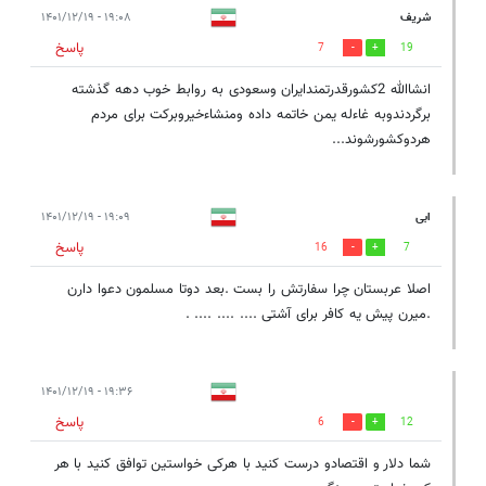
شریف
۱۹:۰۸ - ۱۴۰۱/۱۲/۱۹
پاسخ
7
19
انشاالله 2کشورقدرتمندایران وسعودی به روابط خوب دهه گذشته
برگردندوبه غاءله یمن خاتمه داده ومنشاءخیروبرکت برای مردم
هردوکشورشوند...
ابی
۱۹:۰۹ - ۱۴۰۱/۱۲/۱۹
پاسخ
16
7
اصلا عربستان چرا سفارتش را بست .بعد دوتا مسلمون دعوا دارن
.میرن پیش یه کافر برای آشتی .... .... .... .
۱۹:۳۶ - ۱۴۰۱/۱۲/۱۹
پاسخ
6
12
شما دلار و اقتصادو درست کنید با هرکی خواستین توافق کنید با هر