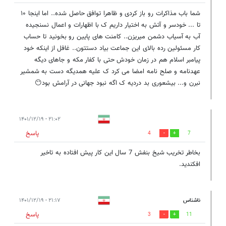
شما باب مذاکرات رو باز کردی و ظاهرا توافق حاصل شده.. اما اینجا ۱۰
تا ... خودسر و آتش به اختیار داریم ک با اظهارات و اعمال نسنجیده
آب به آسیاب دشمن میریزن.. کامنت های پایین رو بخونید تا حساب
کار مسئولین رده بالای این جماعت بیاد دستتون.. غافل از اینکه خود
پیامبر اسلام هم در زمان خودش حتی با کفار مکه و جاهای دیگه
عهدنامه و صلح نامه امضا می کرد ک علیه همدیگه دست به شمشیر
نبرن و...‌ بیشعوری بد دردیه ک اگه نبود جهانی در آرامش بود😶
۲۱:۰۲ - ۱۴۰۱/۱۲/۱۹
پاسخ
4
7
بخاطر تخریب شیخ بنفش 7 سال این کار پیش افتاده به تاخیر
افکندید.
ناشناس
۲۱:۱۷ - ۱۴۰۱/۱۲/۱۹
پاسخ
3
11