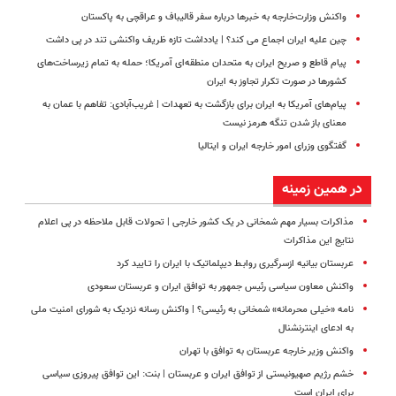
واکنش وزارت‌خارجه به خبرها درباره سفر قالیباف و عراقچی به پاکستان
چین علیه ایران اجماع می کند؟ | یادداشت تازه ظریف واکنشی تند در پی داشت
پیام قاطع و صریح ایران به متحدان منطقه‌ای آمریکا؛ حمله به تمام زیرساخت‌های
کشورها در صورت تکرار تجاوز به ایران
پیام‌های آمریکا به ایران برای بازگشت به تعهدات | غریب‌آبادی: تفاهم با عمان به
معنای باز شدن تنگه هرمز نیست
گفتگوی وزرای امور خارجه ایران و ایتالیا
در همین زمینه
مذاکرات بسیار مهم شمخانی در یک کشور خارجی | تحولات قابل ملاحظه در پی اعلام
نتایج این مذاکرات
عربستان بیانیه ازسرگیری روابـط دیپلماتیک با ایران را تـایید کرد
واکنش معاون سیاسی رئیس جمهور به توافق ایران و عربستان سعودی
نامه «خیلی محرمانه» شمخانی به رئیسی؟ | واکنش رسانه نزدیک به شورای امنیت ملی
به ادعای اینترنشنال
واکنش وزیر خارجه عربستان به توافق با تهران
خشم رژیم صهیونیستی از توافق ایران و عربستان | بنت: این توافق پیروزی سیاسی
برای ایران است