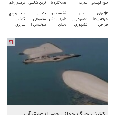
پیچ گوشتی
قدرت
همه‌کاره با
ترین شاسی
ترمیم زخم
شارژی
سوپرمن😉
گیربکس
بلند برقی
ایرانی را
🛠️ برای
دندان
🦷 سبک و
دندان
دریل و پیچ
(تخفیف به
(مجموعه47عددی
هوشمند ⚙️
ایران در
ساخت!!!
حرفه‌ای‌ها
مصنوعی با
طبیعی مثل
مصنوعی
گوشتی
مدت
با گارانتی
(نصف
باشگاه
طراحی
تکنولوژی
دندان
سوئیسی |
شارژی
محدود)
تعویض)
قیمت بازار
انقلاب
شده، برای
دیجیتال
خودت!
سبک،
فوق‌قدرت با
🔥)
همه قابل
سوئیسی
نصب آسان
مقاوم،
کنترل
استفاده‌ست!
🇨🇭
و پرداخت
طبیعی!
سرعت ⚡
اقساطی 💳
ویزیت
(همراه با
📍 تهران
رایگان+پرداخت
متعلقات)
اقساطی😍
ماه +
کشتی‌ جنگ جهانی دوم از عمق آب
اف