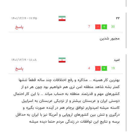
۱۷:۴۵ - ۱۴۰۱/۱۲/۱۹
۲۲
پاسخ
7
30
مجبور شدین
امید
۱۸:۰۸ - ۱۴۰۱/۱۲/۱۹
پاسخ
4
19
بهترین کار همینه .. مذاکره و رفع اختلافات چند ساله قطعآ تنشها
کمتر بشه شاهد منطقه امن تری هم خواهیم بود چون هر دو از
کشورهای مهم و قدرتمند منطقه به حساب میاند ‌‌.. با این کار احتمال
دوستی ایران و عربستان بیشتر و از نزدیکی عربستان به اسراییل
کاسته میشه امیدوارم توافق برجام هم در آینده صورت بگیره و
درگیری و تنش بین کشورهای اروپایی و آمریکا نیز با ایران به حداقل
برسه و نتایج این توافقات در زندگی مردم حتما دیده میشه