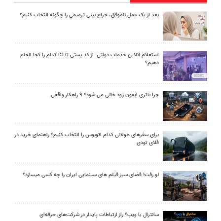
بعد از یک عمل ناموفق، جراح بینی ترمیمی را چگونه انتخاب کنیم؟
استعلام آنلاین خدمات دولتی: از کد پستی تا ثنا کدام را کجا انجام
دهیم؟
چرا باتری آیفون زود خالی می شود؟ ۹ راهکار واقعی
برای سفرهای طولانی کدام اتوبوس را انتخاب کنیم؟ راهنمای خرید در
فلای تودی
لو رفت! فضای سبز فیلم های سینمایی ایران را چه کسی میسازد؟
سانترال یا ویپ؟ راز ارتباطات پایدار در شرکت‌های حرفه‌ای