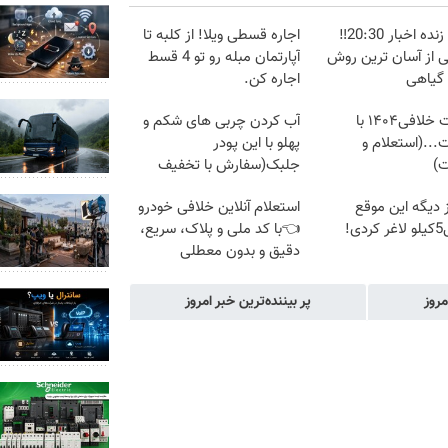
پخش زنده اخبار 20:30‼️
اجاره‌ قسطی ویلا! از کلبه تا
ی از آسان ترین روش
آپارتمان مبله رو تو 4 قسط
 گیاهی
اجاره کن.
دریافت خلافی۱۴۰۴ با
آب کردن چربی های شکم و
...(استعلام و
پهلو با این پودر
ت)
جلبک(سفارش با تخفیف
ویژه)
وز دیگه این موقع
استعلام آنلاین خلافی خودرو
ی!
👈با کد ملی و پلاک، سریع،
دقیق و بدون معطلی
مروز
پر بیننده‌ترین خبر امروز