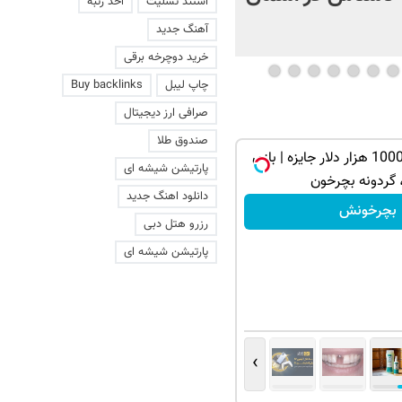
استند تسلیت
اخذ رتبه
+ فیلم
آهنگ جدید
خرید دوچرخه برقی
چاپ لیبل
Buy backlinks
صرافی ارز دیجیتال
صندوق طلا
از آیفون 17 تا 1000 هزار دلار جایزه | بازی
پارتیشن شیشه ای
 گردونه بچرخون
دانلود اهنگ جدید
بچرخونش
رزرو هتل دبی
پارتیشن شیشه ای
›