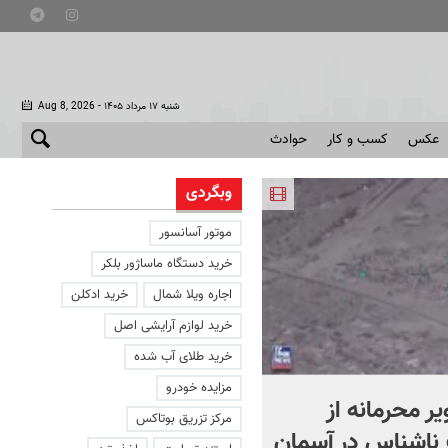
- شنبه ۱۷ مرداد ۱۴۰۵
Aug 8, 2026
عکس
کسب و کار
حوادث
وبگردی
موتور آسانسور
خرید دستگاه ماساژور بلکر
اجاره ویلا شمال
خرید ادکلن
خرید لوازم آرایشی اصل
خرید طلای آب شده
مزایده خودرو
یر محرمانه از
حمله خلبانان ایرانی به پایگا
مرکز تزریق بوتاکس
ناشناس در آسمان
آمریکا بدون استفاده از S