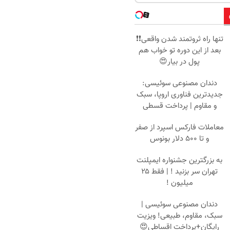
تنها راه ثروتمند شدن واقعی❗❗
بعد از این دوره تو خواب هم
پول در بیار😍
دندان مصنوعی سوئیسی:
جدیدترین فناوری اروپا، سبک
و مقاوم | پرداخت قسطی
معاملات فارکس اسپرد از صفر
و تا ۵۰۰ دلار بونوس
به بزرگترین جشنواره ایمپلنت
تهران سر بزنید ! | فقط ۲۵
میلیون !
دندان مصنوعی سوئیسی |
سبک، مقاوم، طبیعی! ویزیت
رایگان+پرداخت اقساطی😍