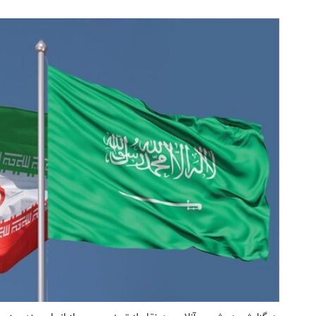
ترمیم جای زخم، بخیه و سوختگی فقط در 3
جای این پک تقویت موی جلبک 
هفته!!😍
خالیه!45%تخفیف
کلیک کن!
خرید محصول