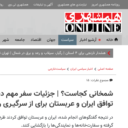
روزنامه همشهری امروز
نیازمندی های همشهری
آگهی و تبلیغات
همشهری تی وی
رو
خانه
آرشیو اخبار
سياست
جهان
اقتصاد
جامعه
شهر
هشدار نارنجی برای ۴ استان | رگبار، سیلاب و رعد و برق در شمال | تهران تا ۳۸ درجه گرم می‌ شود
صفحه اصلی
اخبار سیاسی ایران
سیاست‌خارجی
مجموع نظرات: ۱۵
شمخانی کجاست؟ | جزئیات سفر مهم دبیر
توافق ایران و عربستان برای از سرگیـری ر
در نتیجه‌ گفتگوهای انجام شده، ایران و عربستان توافق کردند ظرف
گرفته و سفارت‌خانه‌ها و نمایندگی‌ها را بازگشایی کنند.