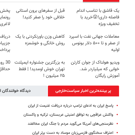
یک قاشق با تناسب اندام
قبل از سفرهای برون استانی
فاصله داری!😲خرید با
خلافی خود را صفر کنید!
رونمای
تخفیف ویژه
لاغری
معاملات جهانی نفت با اسپرد
کاهش وزن باورنکردنی با یک
از صفر و تا ۵۰۰ دلار بونوس
روش خانگی و خوشمزه
جزییات
اولیه
پرداخ
ویدیو هولناک از جوان کارتن
به بزرگترین جشنواره ایمپلنت
30 ر
خوابی که میلیاردر شد.
تهران خوش اومدید! | فقط
حداقل5کیلو لاغر کرد
آموزش رایگان
۲۵ میلیون !
پر بیننده‌ترین اخبار سیاست‌خارجی
دیدگاه خوانندگان ا
پاسخ ایران به ادعای ترامپ درباره دریافت غنیمت از ایران
واکنش عراقچی به توافق امنیتی عربستان، ترکیه و پاکستان
نظرسنجی‌های آمریکا می‌گوید مردم با جنگ ایران مخالفند
اعتراف سخنگوی فارسی‌زبان موساد به دست برتر ایران