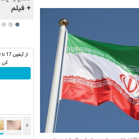
ژاپن را غافلگیر کرد
+ فیلم
توی حمومت
به بزرگترین جشنواره ایمپلنت تهران خوش
اومدید! | فقط ۲۵ میلیون !
کن ،
رزرورایگان نوبت
‹