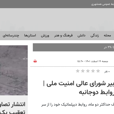
ابط عمومی همشهری
محله
زندگی
دانش
فرهنگ و هنر
ورزش
استان‌ها
چندرسانه‌ای
جمعه ۱۹ اسفند ۱۴۰۱ - ۱۵:۲۰
۰ نفر
 شورای عالی امنیت ملی |
وابـط دوجانبه
چرا آمریکا از ایران شکست
انتشار تصاو
 حداکثر دو ماه، روابط دیپلماتیک خود را از سر
خورد؟ +ببینید | کتابی که
تعقیب یک 