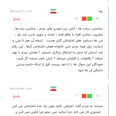
رضا
۰۱:۱۲ - ۱۴۰۱/۰۸/۲۷
پاسخ
21
28
شکستن درخت ها ، آتش زدن خودرو های مردم ، شکسن نرده ها ،
مضروب ساختن افراد با چاقو قمه ، کشته و شهید شدن جند نفر ،
این ها دستاورد های اغتشاش گران هست . نتیجه آن هم نا امنی و
خسارت برای همه مردم حتی خانواده همان اغتشاش گرها . این رفتار
ضد انسانی آیا منجر به اشتغال بیکاران میشود ؟ معاش مردم را بهتر
میکند ؟ رفاهیات را افزایش میدهد ؟ خیلی خوب میشه اگر فریب
خوردگان این سوال ها را از خود بپرسند قبل از اینکه خشم مردمی
دامنگیر آن ها شود .
۰۱:۲۱ - ۱۴۰۱/۰۸/۲۷
پاسخ
7
15
نمیشه به مردم گفت اعتراض نکنید چون یک عده اغتشاش می کنن
. اینحوری کار نمی کنه دنیا اساتید نمی دونم چرا فکری نمی کنن و