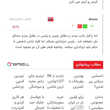
کردم رو آروم نمی کنن
۰۱:۳۲ - ۱۴۰۱/۰۸/۲۷
Borzoo
پاسخ
7
39
اما با قرار دادن مردم در مقابل پلیس و پلیس در مقابل مردم مشکل
حل نخواهد شد.. پلیس تیراندازی نمیکند اما افراد لباس شخصی با
حکم خود تیراندازی میکنند .چنانچه فیلم های آن نیز موجود است
مطالب پیشنهادی
احساس
بهترین
بازدید از IM
ترمیم جای
دوربین
میکنی پیر
پاوربانک با
LS7 لوکس
زخم، بخیه
لامپی
شدی؟
کمترین
ترین شاسی
و سوختگی
چرخشی
جوانی رو با
قیمت❗
بلند برقی
فقط در 3
360 درجه
دندان
برای اولین
خرید
با جوانساز
هر کاری
جوانساز
ایران در
هفته!!😍
فقط امروز
مصنوعی
بار در ایران
سوپرمارکتی
جلبک عید
کردی و
جلبک
باشگاه
حراج شد🔥
سوئیسی |
🇮🇷 این
با تخفیف تا
امسال
کمردردت
تجربه کن
انقلاب
پرداخت