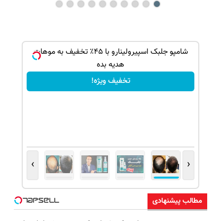
ک جهت
شامپو جلبک اسپیرولینارو با ۴۵٪ تخفیف به موهات
هدیه بده
تخفیف ویژه!
›
‹
مطالب پیشنهادی