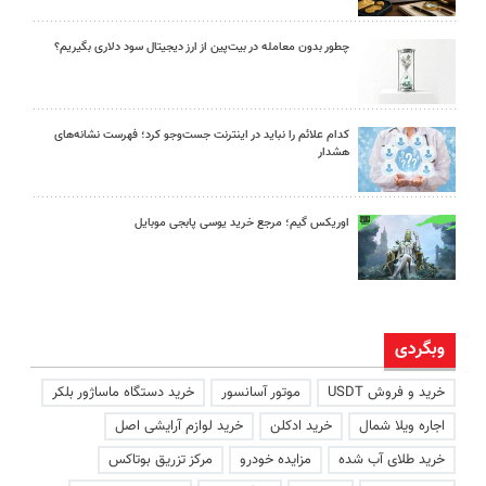
چطور بدون معامله در بیت‌پین از ارز دیجیتال سود دلاری بگیریم؟
کدام علائم را نباید در اینترنت جست‌وجو کرد؛ فهرست نشانه‌های
هشدار
اوریکس گیم؛ مرجع خرید یوسی پابجی موبایل
وبگردی
خرید و فروش USDT
موتور آسانسور
خرید دستگاه ماساژور بلکر
اجاره ویلا شمال
خرید ادکلن
خرید لوازم آرایشی اصل
خرید طلای آب شده
مزایده خودرو
مرکز تزریق بوتاکس