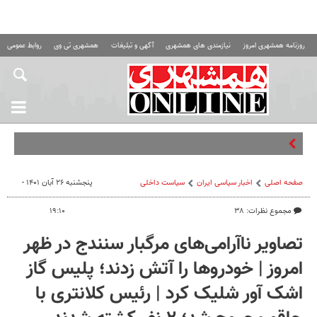
روزنامه همشهری امروز
نیازمندی های همشهری
آگهی و تبلیغات
همشهری تی وی
روابط عمومی ه
صفحه اصلی
اخبار سیاسی ایران
سیاست داخلی
پنجشنبه ۲۶ آبان ۱۴۰۱ -
مجموع نظرات: ۳۸
۱۹:۱۰
تصاویر ناآرامی‌های مرگبار سنندج در ظهر
امروز | خودروها را آتش زدند؛ پلیس گاز
اشک آور شلیک کرد | رئیس کلانتری با