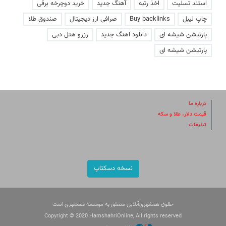
استند تسلیت
اخذ رتبه
آهنگ جدید
خرید دوچرخه برقی
چاپ لیبل
Buy backlinks
صرافی ارز دیجیتال
صندوق طلا
پارتیشن شیشه ای
دانلود اهنگ جدید
رزرو هتل دبی
پارتیشن شیشه ای
درباره ما
قیمت دلار، طلا و سکه
تبلیغات
نسخه دسکتاپ
حقوق همشهری‌آنلاین متعلق به موسسه همشهری است
Copyright © 2020 HamshahriOnline, All rights reserved