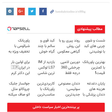
مطالب پیشنهادی
شست و شوی
روند پیری رو با
کبد قوی و
پاوربانک
چربی های کبد
این روش
سالم با چند
شیائومی با
با نوشیدنی
گیاهی معکوس
گیاه خوش
تخفیف ویژه به
گیاهی(55%تخفیف)
کن
طعم
مدت محدود🔥
بهترین پاوربانک
دوربین لامپی
بازدید از IM
برای اولین بار
با کمترین
چرخشی 360
LS7 لوکس
در ایران🇮🇷
قیمت❗
درجه فقط
ترین شاسی
این دکتر کرم
امروز حراج شد
بلند برقی ایران
ترمیم کننده 23
پایان دغدغه
دندان مصنوعی
کاربردی‌ترین
جوانساز جلبک
🔥 پرداخت
در باشگاه
روزه ساخت!
هزینه های
سوئیسی:
پاوربانک با
چروکاتو مثل
درب منزل
انقلاب
دندان پزشکی با
جدیدترین
مناسب‌ترین
اتو صاف میکنه
پک سفید
فناوری اروپا،
قیمت❗
😍
کننده خانگی
سبک و مقاوم |
پر بیننده‌ترین اخبار سیاست داخلی
پرداخت قسطی