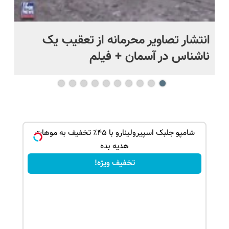
د
انتشار تصاویر محرمانه از تعقیب یک
حم
ناشناس در آسمان + فیلم
آمر
بک!
شامپو جلبک اسپیرولینارو با ۴۵٪ تخفیف به موهات
هدیه بده
تخفیف ویژه!