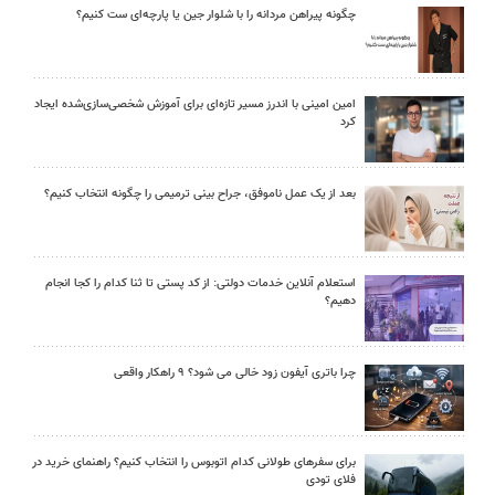
چگونه پیراهن مردانه را با شلوار جین یا پارچه‌ای ست کنیم؟
امین امینی با اندرز مسیر تازه‌ای برای آموزش شخصی‌سازی‌شده ایجاد
کرد
بعد از یک عمل ناموفق، جراح بینی ترمیمی را چگونه انتخاب کنیم؟
استعلام آنلاین خدمات دولتی: از کد پستی تا ثنا کدام را کجا انجام
دهیم؟
چرا باتری آیفون زود خالی می شود؟ ۹ راهکار واقعی
برای سفرهای طولانی کدام اتوبوس را انتخاب کنیم؟ راهنمای خرید در
فلای تودی