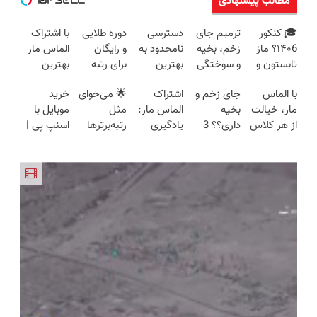
مطالب پیشنهادی
🎓 کنکور
ترمیم جای
دسترسی
دوره طلایی
با اشتراک
۱۴۰6؟ ماز
زخم، بخیه
نامحدود به
و رایگان
الماس ماز
تابستون و
و سوختگی
بهترین
برای رتبه
بهترین
تو یک هفتع
فقط در 3
آموزش‌ها تا
برترهای
نتیجه رو در
با الماس
جای زخم و
اشتراک
🌟 می‌خوای
خرید
جمع میکنه
هفته!!😍
روز کنکور
کنکور
کنکور بگیر
ماز، خیالت
بخیه
الماس ماز:
مثل
موبایل با
🏆
از هر کلاس
داری؟؟ 3
یادگیری
رتبه‌برترها
اسنپ پی |
و دوره ای
هفته‌ای
بدون
بدرخشی؟
در ۴ قسط
راحته
محوش کن!
محدودیت
همین الان
بدون سود و
تا کنکور
دوره جت
کارمزد!
ماز رو
شروع ک