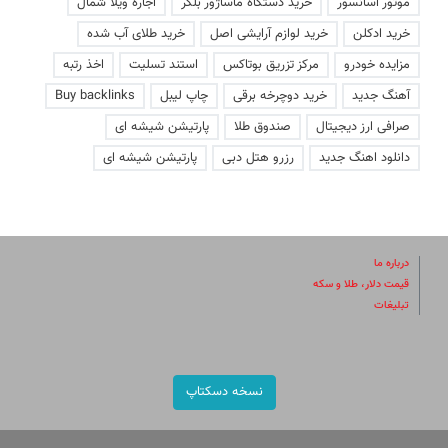
موتور آسانسور
خرید دستگاه ماساژور بلکر
اجاره ویلا شمال
خرید ادکلن
خرید لوازم آرایشی اصل
خرید طلای آب شده
مزایده خودرو
مرکز تزریق بوتاکس
استند تسلیت
اخذ رتبه
آهنگ جدید
خرید دوچرخه برقی
چاپ لیبل
Buy backlinks
صرافی ارز دیجیتال
صندوق طلا
پارتیشن شیشه ای
دانلود اهنگ جدید
رزرو هتل دبی
پارتیشن شیشه ای
درباره ما
قیمت دلار، طلا و سکه
تبلیغات
نسخه دسکتاپ