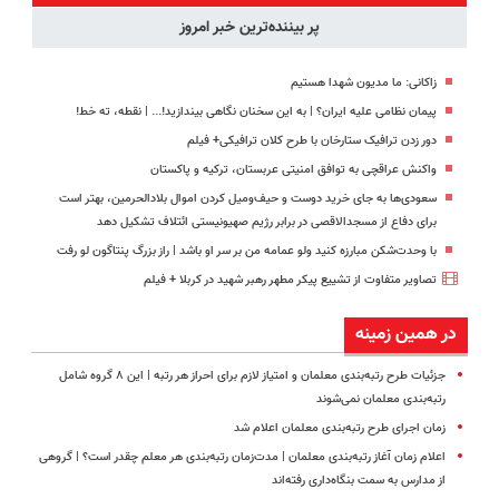
رو شروع ک
پر بیننده‌ترین خبر امروز
زاکانی: ما مدیون شهدا هستیم
پیمان نظامی علیه ایران؟ | به این سخنان نگاهی بیندازید!‌... | نقطه، ته خط!
دور زدن ترافیک ستارخان با طرح کلان ترافیکی+ فیلم
واکنش عراقچی به توافق امنیتی عربستان، ترکیه و پاکستان
سعودی‌ها به جای خرید دوست و حیف‌ومیل کردن اموال بلادالحرمین، بهتر است
برای دفاع از مسجدالاقصی در برابر رژیم صهیونیستی ائتلاف تشکیل دهد
با وحدت‌شکن مبارزه کنید ولو عمامه من بر سر او باشد | راز بزرگ پنتاگون لو رفت
تصاویر متفاوت از تشییع پیکر مطهر رهبر شهید در کربلا + فیلم
در همین زمینه
جزئیات طرح رتبه‌بندی معلمان و امتیاز لازم برای احراز هر رتبه | این ۸ گروه شامل
رتبه‌بندی معلمان نمی‌شوند
زمان اجرای طرح رتبه‌بندی معلمان اعلام شد
اعلام زمان آغاز رتبه‌بندی معلمان | مدت‌زمان رتبه‌بندی هر معلم چقدر است؟ | گروهی
از مدارس به سمت بنگاه‌داری رفته‌اند