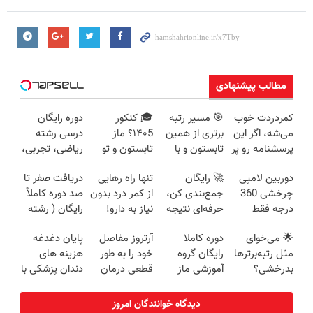
مطالب پیشنهادی
کمردردت خوب
🎯 مسیر رتبه
🎓 کنکور
دوره رایگان
می‌شه، اگر این
برتری از همین
۱۴۰5؟ ماز
درسی رشته
پرسشنامه رو پر
تابستون و با
تابستون و تو
ریاضی، تجربی،
کنی!!
دوره رایگان ماز
یک هفتع جمع
انسانی (رایگان
دوربین لامپی
🚀 رایگان
تنها راه رهایی
دریافت صفر تا
شروع میشه!
میکنه 🏆
بگیرش)
چرخشی 360
جمع‌بندی کن،
از کمر درد بدون
صد دوره کاملاً
درجه فقط
حرفه‌ای نتیجه
نیاز به دارو!
رایگان ( رشته
امروز حراج شد
بگیر و رتبه برتر
(◂پرسش‌نامه)
ریاضی، تجربی،
🌟 می‌خوای
دوره کاملا
آرتروز مفاصل
پایان دغدغه
🔥 پرداخت
شو!
انسانی)
مثل رتبه‌برترها
رایگان گروه
خود را به طور
هزینه های
درب منزل
بدرخشی؟
آموزشی ماز
قطعی درمان
دندان پزشکی با
همین الان
(برای دریافت
کنید!
پک سفید
دوره الماس ماز
ثبت نام کن)
◗پرسش‌نامه◖
کننده خانگی
دیدگاه خوانندگان امروز