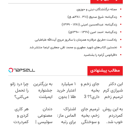
مجله درگذشتگان دینی و حوزوی
زندگینامه: شیخ صدوق (۳۱۱ ـ ۳۸۱هـ.ق)
زندگینامه: عبدالحسین امینی (۱۲۸۱ - ۱۳۴۹)
زندگینامه: احمد امین (۱۳۲۰ - ۱۳۹۰ق)
پادکست «طریق عرفان» همزمان با سالروز عروج آیت‌الله‌ طباطبایی
نخستین کتاب‌های شهید مطهری و محمد تقی جعفری اینجا منتشر شد
«اقیانوس آرام» را بشناسید
مطالب پیشنهادی
این دکتر
جای زخم و
۱ میلیارد
به بزرگترین
چرا درد زانو
شیرازی کرم
بخیه
اعتبار خرید
جشنواره
را تحمل
ترمیم زخم
داری؟؟ 3
طلا | بدون
ایمپلنت
می‌کنی؟
ایرانی را
هفته‌ای
ضامن و
تهران سر
خیلی ساده
به این روش
ترمیم جای
اشتراک
دندان
هر کاری
ساخت!!!
محوش کن!
چک
بزنید ! |
درمنزل
کمردردم
زخم، بخیه
الماس ماز:
مصنوعی
کردی و
فقط ۲۵
درمانش کن
خوب شد.
و سوختگی
برای رتبه
سوئیسی |
کمردردت
میلیون !
(پرسشنامه)
فقط در 3
یک‌های
سبک،
درمان نشد؟