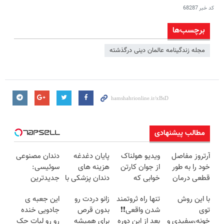
کد خبر
68287
برچسب‌ها
مجله زندگینامه عالمان دینی درگذشته
مطالب پیشنهادی
آرتروز مفاصل
ویدیو هولناک
پایان دغدغه
دندان مصنوعی
خود را به طور
از جوان کارتن
هزینه های
سوئیسی:
قطعی درمان
خوابی که
دندان پزشکی با
جدیدترین
کنید!
میلیاردر شد.
پک سفید
فناوری اروپا،
با این روش
تنها راه ثروتمند
زانو دردت رو
این جعبه ی
◗پرسش‌نامه◖
آموزش رایگان
کننده خانگی
سبک و مقاوم |
توی
شدن واقعی❗❗
بدون قرص
جادویی خنده
پرداخت قسطی
خونه،سفیدی و
بعد از این دوره
برای همیشه
رو رو لبات حک