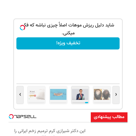
! تحت
شاید دلیل ریزش موهات اصلاً چیزی نباشه که فکر
میکنی.
تخفیف ویژه!
›
‹
مطالب پیشنهادی
این دکتر شیرازی کرم ترمیم زخم ایرانی را