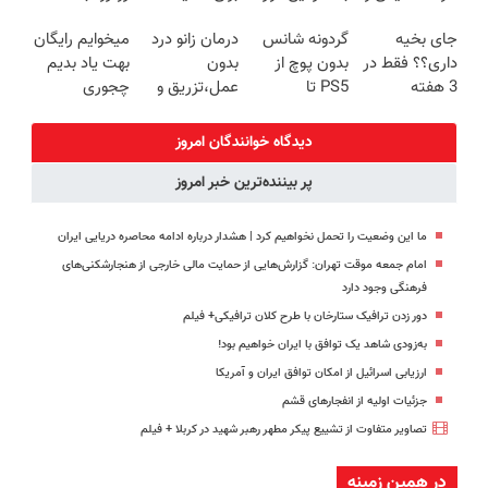
زیبایی دندوناتو
تو خواب هم
خوب کن! (قدم
میکنه
جای بخیه
گردونه شانس
درمان زانو درد
میخوایم رایگان
برگردون
پول در بیار😍
اول،
خرید40%تخفیف
داری؟؟ فقط در
بدون پوچ از
بدون
بهت یاد بدیم
(40%off)
پرسش‌نامه)
3 هفته
PS5 تا
عمل،تزریق و
چجوری
ترمیمش کن!
آیفون17 و بیت
دارو
پولدارشی! باور
😍
کوین 🔥
(◂پرسش‌نامه)
نداری امتحانش
دیدگاه خوانندگان امروز
مجانیه
پر بیننده‌ترین خبر امروز
ما این وضعیت را تحمل نخواهیم کرد | هشدار درباره ادامه محاصره دریایی ایران
امام جمعه موقت تهران: گزارش‌هایی از حمایت مالی خارجی از هنجارشکنی‌های
فرهنگی وجود دارد
دور زدن ترافیک ستارخان با طرح کلان ترافیکی+ فیلم
به‌زودی شاهد یک توافق با ایران خواهیم بود!
ارزیابی اسرائیل از امکان توافق ایران و آمریکا
جزئیات اولیه از انفجارهای قشم
تصاویر متفاوت از تشییع پیکر مطهر رهبر شهید در کربلا + فیلم
در همین زمینه