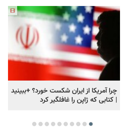
هفته!!😍
کنکور!
مقاوم،
پر کردن
طبیعی!
پرسشنامه و
ویزیت
دریافت راه
رایگان+پرداخت
حل
اقساطی😍
ی
چرا آمریکا از ایران شکست خورد؟ +ببینید
اس
| کتابی که ژاپن را غافلگیر کرد