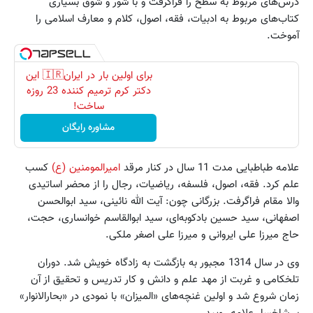
درس‌های مربوط به سطح را فراگرفت و با شور و شوق بسیاری
کتاب‌های مربوط به ادبیات، فقه، اصول، کلام و معارف اسلامی را
آموخت.
برای اولین بار در ایران🇮🇷 این
دکتر کرم ترمیم کننده 23 روزه
ساخت!
مشاوره رایگان
علامه طباطبایی مدت 11 سال در کنار مرقد
امیرالمومنین (ع)
کسب
علم کرد. فقه، اصول، فلسفه، ریاضیات، رجال را از محضر اساتیدی
والا مقام فراگرفت. بزرگانی چون: آیت الله نائینی، سید ابوالحسن
اصفهانی، سید حسین بادکوبه‌ای، سید ابوالقاسم خوانساری، حجت،
حاج میرزا علی ایروانی و میرزا علی اصغر ملکی.
وی در سال 1314 مجبور به بازگشت به زادگاه خویش شد. دوران
تلخکامی و غربت از مهد علم و دانش و کار تدریس و تحقیق از آن
زمان شروع شد و اولین غنچه‌های «المیزان» با نمودی در «بحارالانوار»
بر شاخسار علامه رویید.