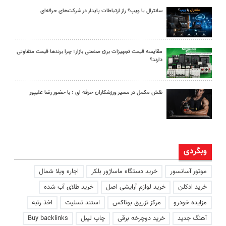
سانترال یا ویپ؟ راز ارتباطات پایدار در شرکت‌های حرفه‌ای
مقایسه قیمت تجهیزات برق صنعتی بازار؛ چرا برندها قیمت متفاوتی
دارند؟
نقش مکمل در مسیر ورزشکاران حرفه ای ؛ با حضور رضا علیپور
وبگردی
موتور آسانسور
خرید دستگاه ماساژور بلکر
اجاره ویلا شمال
خرید ادکلن
خرید لوازم آرایشی اصل
خرید طلای آب شده
مزایده خودرو
مرکز تزریق بوتاکس
استند تسلیت
اخذ رتبه
آهنگ جدید
خرید دوچرخه برقی
چاپ لیبل
Buy backlinks