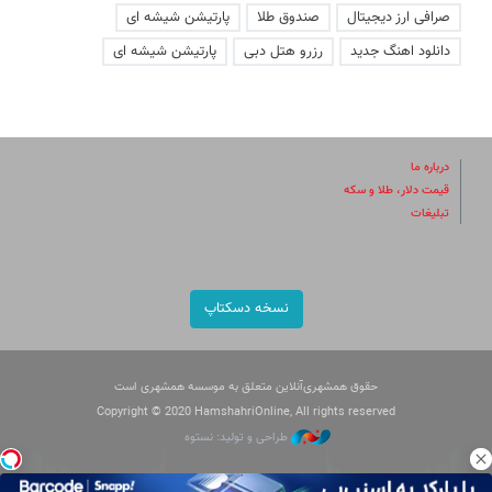
صرافی ارز دیجیتال
صندوق طلا
پارتیشن شیشه ای
دانلود اهنگ جدید
رزرو هتل دبی
پارتیشن شیشه ای
درباره ما
قیمت دلار، طلا و سکه
تبلیغات
نسخه دسکتاپ
حقوق همشهری‌آنلاین متعلق به موسسه همشهری است
Copyright © 2020 HamshahriOnline, All rights reserved
طراحی و تولید: نستوه