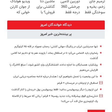
ترمیم جای
دوربین لامپی
ماشین دنا
ویدیو هولناک
ساخت!!!
برگردون
زخم، بخیه و
چرخشی 360
گذاشتی برای
از جوان کارتن
(40%off)
سوختگی فقط
درجه فقط
فروش؟ با
خوابی که
در 3 هفته!!😍
امروز حراج شد
خودرو45 راحت
میلیاردر شد.
🔥 پرداخت
بفروش
آموزش رایگان
دیدگاه خوانندگان امروز
درب منزل
پر بیننده‌ترین خبر امروز
تنها صدرنشین ایران در رنکینگ جهانی کشتی؛ رحمان عموزاد در قله ۶۵ کیلوگرم
رضاییان باید التماس می‌کرد تا در استقلال بماند | بازوبند هم به او دادیم اما کلاس
گذاشت
پزشکیان: همسایگان ما اجازه ندادند اغتشاشگران وارد کشور شوند | مبلغ کالابرگ را
افزایش می‌دهیم
ما این وضعیت را تحمل نخواهیم کرد | هشدار درباره ادامه محاصره دریایی ایران
استقبال از اردوغان در عربستان + فیلم
این لژیونر را دیگر پرسپولیسی بدانید؛ فقط پرسپولیس پول خریدش را کنار گذاشت
خنثی‌سازی فوق پیشرفته ربات جدید روسیه! + فیلم | رباتی که مین‌ها را از فاصله
یک کیلومتری مثل قند آب می‌کند!