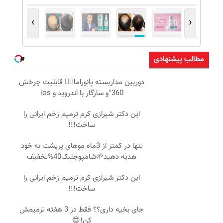
›
‹
مطالب پیشنهادی
دوربین مداربسته پانوراما👈🏻 قابلیت چرخش
360°و سازگار با اندروید و ios
این دکتر شیرازی کرم ترمیم زخم ایرانی را
ساخت!!!
تنها در کمتر از 3ماه موهای پرپشت به خود
هدیه دهید🌱شامپوجلبک40%تخفیف
این دکتر شیرازی کرم ترمیم زخم ایرانی را
ساخت!!!
جای بخیه داری؟؟ فقط در 3 هفته ترمیمش
کن!😍