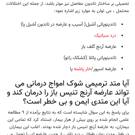
تحمیلی بر ساختار تاندون مفاصل نیز موثر باشد، از جمله این اختلالات
محتمل ، می توان به موارد زیر اشاره نمود:
تاندینوپاتی آشیل( آسیب و عارضه در تاندون آشیل پا)
درد سیاتیک
عارضه آرنج گلف باز
تاندینوپانی پاتلا (کشکک زانو)
عارضه اسپور/
خار پاشنه
پا
آیا متد ترمیمی شوک امواج درمانی می
تواند عارضه آرنج تنیس باز را درمان کند و
آیا این متدی ایمن و بی خطر است؟
برای پاسخ به این سوال شایسته است که به نتایج برآمده از ۹ مطالعه
علمی انجام شده بر روی بیش از هزار بیمار، استناد کرد که تمامی این
بیماران، به عارضه آرنج تنیس باز دچار شده بودند. اغلب این بیماران
در طول مدت زمان طولانی، درد ناشی از چنین عارضه ای را تحمل می