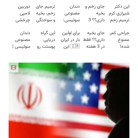
این دکتر
جای زخم و
دندان
ترمیم جای
دوربین
شیرازی کرم
بخیه
مصنوعی
زخم، بخیه
لامپی
ترمیم زخم
داری؟؟ 3
سوئیسی:
و سوختگی
چرخشی
ایرانی را
هفته‌ای
جدیدترین
فقط در 3
360 درجه
جراحی کمر
جای بخیه
برای اولین
این گیاه
دندان
ساخت!!!
محوش کن!
فناوری
هفته!!😍
فقط امروز
ممنوع
داری؟؟ فقط
بار در ایران
دریایی
مصنوعی
اروپا، سبک
حراج شد🔥
شده!
در 3 هفته
🇮🇷 این
پوستت رو
سوئیسی |
و مقاوم |
پرداخت
میخوای
ترمیمش
دکتر کرم
طوری صاف
سبک،
پرداخت
درب منزل
کمرت رو در
کن!😍
ترمیم کننده
میکنه
مقاوم،
قسطی
منزل درمان
23 روزه
انگار20سال
طبیعی!
کنی؟
ساخت!
جوون شدی
ویزیت
((پرسش‌نامه))
🔥لینک
رایگان+پرداخت
خرید
اقساطی😍