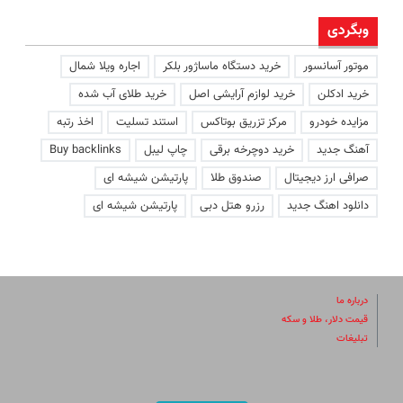
وبگردی
موتور آسانسور
خرید دستگاه ماساژور بلکر
اجاره ویلا شمال
خرید ادکلن
خرید لوازم آرایشی اصل
خرید طلای آب شده
مزایده خودرو
مرکز تزریق بوتاکس
استند تسلیت
اخذ رتبه
آهنگ جدید
خرید دوچرخه برقی
چاپ لیبل
Buy backlinks
صرافی ارز دیجیتال
صندوق طلا
پارتیشن شیشه ای
دانلود اهنگ جدید
رزرو هتل دبی
پارتیشن شیشه ای
درباره ما
قیمت دلار، طلا و سکه
تبلیغات