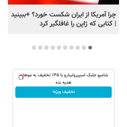
ی
چرا آمریکا از ایران شکست خورد؟ +ببینید
اس
| کتابی که ژاپن را غافلگیر کرد
ک جهت
شامپو جلبک اسپیرولینارو با ۴۵٪ تخفیف به موهات
هدیه بده
تخفیف ویژه!