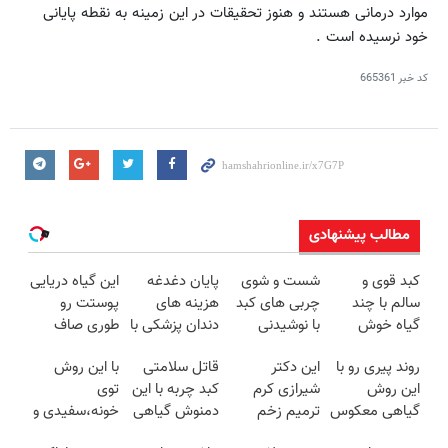
موارد درمانی هستند و هنوز تحقیقات در این زمینه به نقطه پایانی
خود نرسیده است .
کد خبر
665361
مطالب پیشنهادی
کبد قوی و
شست و شوی
پایان دغدغه
این گیاه دریایی
سالم با چند
چربی های کبد
هزینه های
پوستت رو
گیاه خوش
با نوشیدنی
دندان پزشکی با
طوری صاف
طعم
گیاهی(55%تخفیف)
پک سفید
میکنه انگار
روند پیری رو با
این دکتر
قاتل سلامتی
با این روش
کننده خانگی
20سال جوون
این روش
شیرازی کرم
کبد چربه با این
توی
شدی🔥
گیاهی معکوس
ترمیم زخم
دمنوش گیاهی
خونه،سفیدی و
کن
ایرانی را
کبدتو بیمه کن
زیبایی دندوناتو