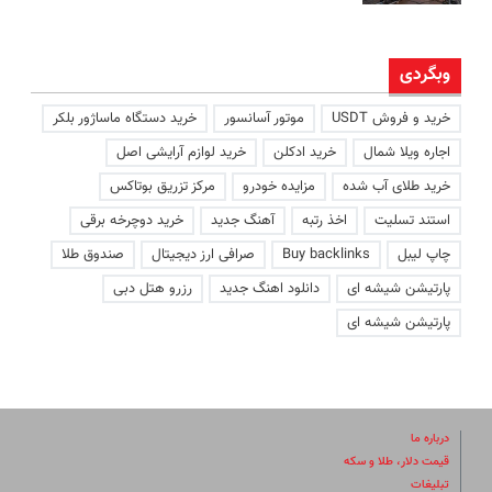
وبگردی
خرید و فروش USDT
موتور آسانسور
خرید دستگاه ماساژور بلکر
اجاره ویلا شمال
خرید ادکلن
خرید لوازم آرایشی اصل
خرید طلای آب شده
مزایده خودرو
مرکز تزریق بوتاکس
استند تسلیت
اخذ رتبه
آهنگ جدید
خرید دوچرخه برقی
چاپ لیبل
Buy backlinks
صرافی ارز دیجیتال
صندوق طلا
پارتیشن شیشه ای
دانلود اهنگ جدید
رزرو هتل دبی
پارتیشن شیشه ای
درباره ما
قیمت دلار، طلا و سکه
تبلیغات