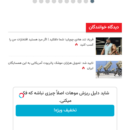
دیدگاه خوانندگان
فریاد تند هادی چوپان؛‌ شما دلقکید | اگر مرد هستید افتخارات من را
کسب کنید
تایید شد: تحویل هزاران موشک پاتریوت آمریکایی به این همسایگان
ایران
بک!
شاید دلیل ریزش موهات اصلاً چیزی نباشه که فکر
میکنی.
تخفیف ویژه!