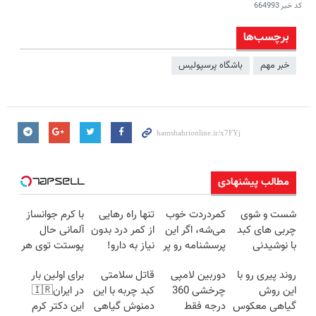
کد خبر
664993
برچسب‌ها
خبر مهم
باشگاه پرسپولیس
مطالب پیشنهادی
شست و شوی
کمردردت خوب
تنها راه رهایی
با کرم جوانساز
چربی های کبد
می‌شه، اگر این
از کمر درد بدون
آلمانی حال
با نوشیدنی
پرسشنامه رو پر
نیاز به دارو!
پوستت توی هر
گیاهی(55%تخفیف)
کنی!!
(◂پرسش‌نامه)
فصلی
روند پیری رو با
دوربین لامپی
قاتل سلامتی
برای اولین بار
خوبه۴۵٪تخفیف
این روش
چرخشی 360
کبد چربه با این
در ایران🇮🇷
گیاهی معکوس
درجه فقط
دمنوش گیاهی
این دکتر کرم