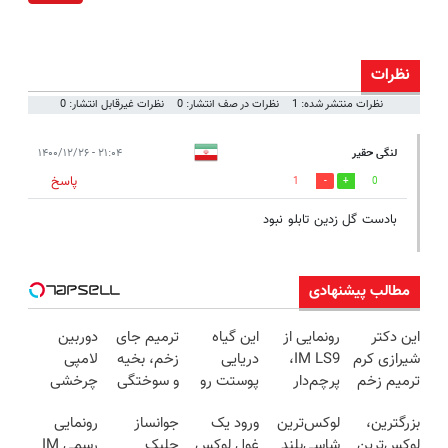
نظرات
نظرات منتشر شده: 1
نظرات در صف انتشار: 0
نظرات غیرقابل انتشار: 0
لنگی حقیر
۲۱:۰۴ - ۱۴۰۰/۱۲/۲۶
پاسخ
1
0
بادست گل زدین تابلو نبود
مطالب پیشنهادی
این دکتر
رونمایی از
این گیاه
ترمیم جای
دوربین
شیرازی کرم
IM LS9،
دریایی
زخم، بخیه
لامپی
ترمیم زخم
پرچم‌دار
پوستت رو
و سوختگی
چرخشی
ایرانی را
فوق‌لوکس
طوری صاف
فقط در 3
360 درجه
بزرگترین،
لوکس‌ترین
ورود یک
جوانساز
رونمایی
ساخت!!!
EREV وارد
میکنه
هفته!!😍
فقط امروز
لوکس‌ترین
شاسی‌بلند
غول لوکس
جلبک
رسمی IM
بازار ایران
انگار20سال
حراج شد🔥