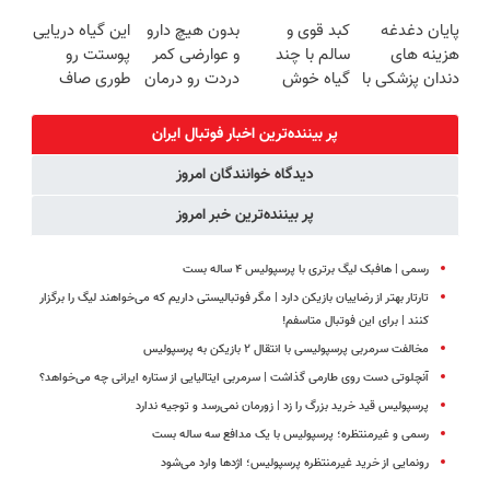
کن
امروز حراج شد
کبدتو بیمه کن
ترمیم کننده 23
پایان دغدغه
کبد قوی و
بدون هیچ دارو
این گیاه دریایی
🔥 پرداخت
روزه ساخت!
هزینه های
سالم با چند
و عوارضی کمر
پوستت رو
درب منزل
دندان پزشکی با
گیاه خوش
دردت رو درمان
طوری صاف
پک سفید
طعم
کن!
میکنه انگار
کننده خانگی
(پرسش‌نامه)
20سال جوون
پر بیننده‌ترین اخبار فوتبال ايران
شدی🔥
دیدگاه خوانندگان امروز
پر بیننده‌ترین خبر امروز
رسمی | هافبک لیگ برتری با پرسپولیس ۴ ساله بست
تارتار بهتر از رضاییان بازیکن دارد | مگر فوتبالیستی داریم که می‌خواهند لیگ را برگزار
کنند | برای این فوتبال متاسفم!
مخالفت سرمربی پرسپولیسی با انتقال ۲ بازیکن به پرسپولیس
آنچلوتی دست روی طارمی گذاشت | سرمربی ایتالیایی از ستاره ایرانی چه می‌خواهد؟
پرسپولیس قید خرید بزرگ را زد | زورمان نمی‌رسد و توجیه ندارد
رسمی و غیرمنتظره؛ پرسپولیس با یک مدافع سه ساله بست
رونمایی از خرید غیرمنتظره پرسپولیس؛ اژدها وارد می‌شود