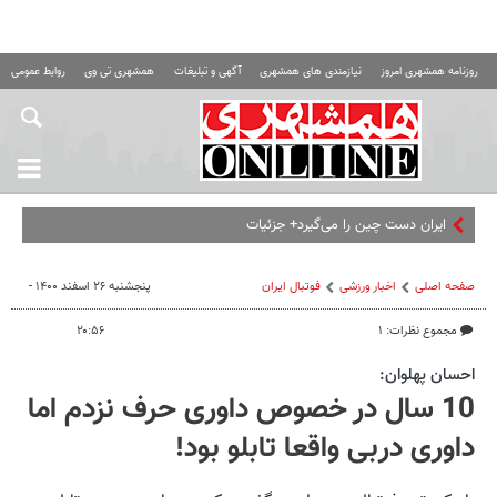
روزنامه همشهری امروز
نیازمندی های همشهری
آگهی و تبلیغات
همشهری تی وی
روابط عمومی ه
صفحه اصلی
اخبار ورزشی
فوتبال ايران
پنجشنبه ۲۶ اسفند ۱۴۰۰ -
مجموع نظرات: ۱
۲۰:۵۶
احسان پهلوان:
10 سال در خصوص داوری حرف نزدم اما
داوری دربی واقعا تابلو بود!