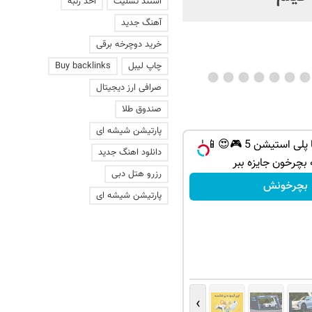
استند تسلیت
اخذ رتبه
آهنگ جدید
خرید دوچرخه برقی
چاپ لیبل
Buy backlinks
صرافی ارز دیجیتال
صندوق طلا
پارتیشن شیشه ای
از آیفون 17 تا پلی استیشن 5 🎮😍📱 |
دانلود اهنگ جدید
 بچرخون جایزه ببر
رزرو هتل دبی
بچرخونش
پارتیشن شیشه ای
›