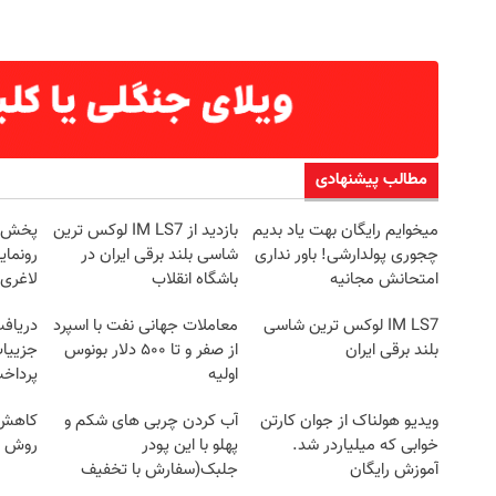
مطالب پیشنهادی
میخوایم رایگان بهت یاد بدیم
بازدید از IM LS7 لوکس ترین
چجوری پولدارشی! باور نداری
شاسی بلند برقی ایران در
رونمای
امتحانش مجانیه
باشگاه انقلاب
لاغری
IM LS7 لوکس ترین شاسی
معاملات جهانی نفت با اسپرد
بلند برقی ایران
از صفر و تا ۵۰۰ دلار بونوس
جزییات
اولیه
پرداخ
ویدیو هولناک از جوان کارتن
آب کردن چربی های شکم و
کاهش و
خوابی که میلیاردر شد.
پهلو با این پودر
روش خ
آموزش رایگان
جلبک(سفارش با تخفیف
ویژه)