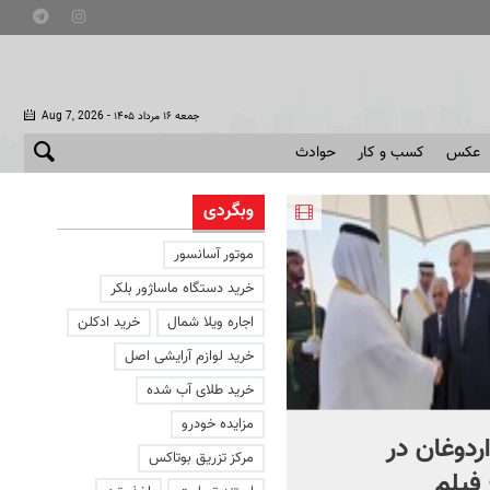
- جمعه ۱۶ مرداد ۱۴۰۵
Aug 7, 2026
عکس
کسب و کار
حوادث
وبگردی
موتور آسانسور
خرید دستگاه ماساژور بلکر
اجاره ویلا شمال
خرید ادکلن
خرید لوازم آرایشی اصل
خرید طلای آب شده
مزایده خودرو
اردوغان در
شادمهر عقیلی قطعه «گل
مرکز تزریق بوتاکس
فیلم
یاس» را بازخوانی کرد | ببینی