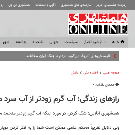
روزنامه همشهری امروز
نیازمندی های همشهری
آگهی و تبلیغات
همشهری تی وی
رو
خانه
آرشیو اخبار
سياست
جهان
اقتصاد
جامعه
شهر
نظرسنجی‌های آمریکا می‌گوید مردم با جنگ ایران مخالفند
صفحه اصلی
اخبار دانش
دانش
مجموع نظرات: ۰
راز‌های زندگی: آب گرم زودتر از آب سرد
همشهری آنلاین: شک کردن در مورد اینکه آب گرم زودتر منجمد م
ولی دلایل تقریباً محکم علمی ممکن است شما را به فکر کردن دوباره د