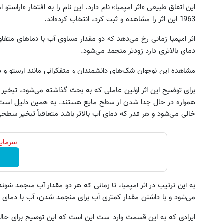
این اتفاق طبیعی «اثر امپمبا» نام دارد. این نام را به افتخار «اراستو 
1963 این اثر را مشاهده و ثبت کرد، انتخاب کرده‌اند.
اثر امپمبا زمانی رخ می‌دهد که دو مقدار مساوی آب با دما‌های متف
دمای بالاتری دارد زودتر منجمد می‌شود.
مشاهده این نوجوان شک‌های دانشمندان و متفکرانی مانند ارستو و دک
برای توضیح این اثر اولین عاملی که به بحث گذاشته می‌شود، تبخ
همواره در حال جدا شدن از سطح مایع هستند. به همین دلیل است که
این پک تقویت موی جلبک توی حمومت
بازدید از IM LS7 لوکس
خالی می‌شود و هر قدر که دمای آب بالاتر باشد متعاقباً تبخیر سطح
خالیه!45%تخفیف
برقی ایران در باشگاه انق
خرید محصول
ثبت درخواست
سرمایه
به این ترتیب در اثر امپمبا، تا زمانی که هر دو مقدار آب منجمد شون
می‌شود و با داشتن مقدار کمتری آب برای منجمد شدن، آب با دمای با
ایرادی که به این قسمت وارد است این است که این توضیح برای حا