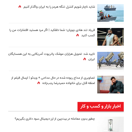
شاید ناچار شویم کنترل تنگه هرمز را به ایران واگذار کنیم
فریاد تند هادی چوپان؛‌ شما دلقکید | اگر مرد هستید افتخارات من را
کسب کنید
تایید شد: تحویل هزاران موشک پاتریوت آمریکایی به این همسایگان
ایران
تصاویری از مداح ربوده شده در حال مداحی + ویدئو | ارسال فیلم از
لحظه قتل برای خانواده‌ حمیدرضا رجب‌زاده
اخبار بازار و کسب و کار
چطور بدون معامله در بیت‌پین از ارز دیجیتال سود دلاری بگیریم؟