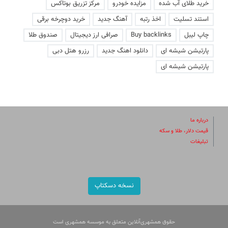
خرید طلای آب شده
مزایده خودرو
مرکز تزریق بوتاکس
استند تسلیت
اخذ رتبه
آهنگ جدید
خرید دوچرخه برقی
چاپ لیبل
Buy backlinks
صرافی ارز دیجیتال
صندوق طلا
پارتیشن شیشه ای
دانلود اهنگ جدید
رزرو هتل دبی
پارتیشن شیشه ای
درباره ما
قیمت دلار، طلا و سکه
تبلیغات
نسخه دسکتاپ
حقوق همشهری‌آنلاین متعلق به موسسه همشهری است