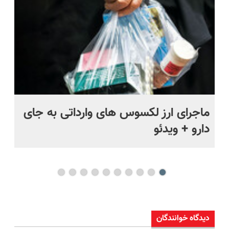
ماجرای ارز لکسوس های وارداتی به جای
ما
دارو + ویدئو
فی
دیدگاه خوانندگان