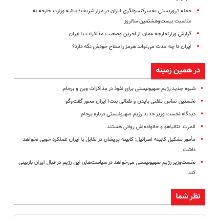
حمله تروریستی به سرکنسولگری ایران در مزار شریف؛ بیانیه وزارت خارجه به
مناسبت بیست‌وهشتمین سالروز
گزارش وزارتخارجه عمان از آخرین وضعیت مذاکرات با ایران
ایران تا چه مدت می‌تواند هرمز را سلاح خودش نگه دارد؟
در همین زمینه
شیوه جدید رژیم صهیونیستی برای نفوذ در مذاکرات وین و برجام
نخستین تماس تلفنی بایدن و نفتالی بنت| ایران محور گفت‌وگو
دیدگاه نخست وزیر جدید رژیم صهیونیستی درباره برجام
المرت: نتانیاهو و خانواده‌اش روانی هستند
مأمور تشکیل کابینه اسرائیل: کابینه‌ پریشان در تقابل با ایران عملکرد خوبی نخواهد
داشت
نخست‌وزیر رژیم صهیونیستی می‌خواهد در سیاست‌های این رژیم در قبال ایران بازبینی
کند
نظر شما