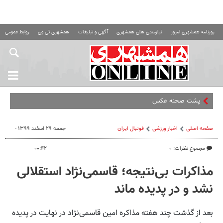
روزنامه همشهری امروز
نیازمندی های همشهری
آگهی و تبلیغات
همشهری تی وی
روابط عمومی ه
پشت صحنه عکس هایی که ج
صفحه اصلی
اخبار ورزشی
فوتبال ايران
جمعه ۲۹ اسفند ۱۳۹۹ -
مجموع نظرات: ۰
۰۰:۴۲
مذاکرات بی‌نتیجه؛ قاسمی‌نژاد استقلالی
نشد و در پدیده ماند
بعد از گذشت چند هفته مذاکره امین قاسمی‌نژاد در نهایت در پدیده