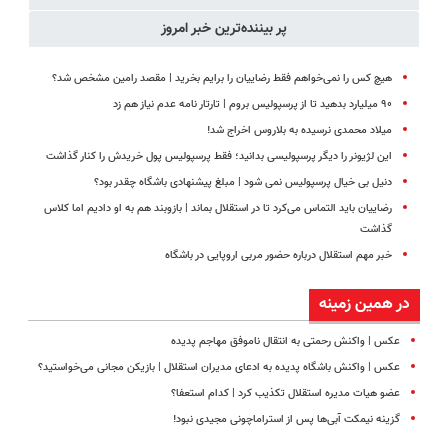
پر بیننده‌ترین خبر امروز
هیچ کس را نمی‌خواهم فقط رضاییان را برایم بخرید | مقصد رامین مشخص شد؟
۹۰ میلیارد بدهید تا از پرسپولیس بروم | تارتار نامه عدم نیاز هم زد
میلاد محمدی نرسیده به بلاروس اخراج شد!
این لژیونر را دیگر پرسپولیسی بدانید؛ فقط پرسپولیس پول خریدش را کنار گذاشت
دنیل بی خیال پرسپولیس نمی شود | مبلغ پیشنهادی باشگاه چقدر بود؟
رضاییان باید التماس می‌کرد تا در استقلال بماند | بازوبند هم به او دادیم اما کلاس
گذاشت
خبر مهم استقلال درباره حضور مربی اروپایی در باشگاه
در همین زمینه
عکس | واکنش رحمتی به انتقال ناموفق مهاجم پدیده
عکس | واکنش باشگاه پدیده به ادعای مدیران استقلال | بازیکن مجانی می‌خواستید؟
عضو هیات مدیره استقلال تکذیب کرد | کدام استعفا؟
گزینه نیمکت آبی‌ها پس از استراماچونی مجیدی نبود!