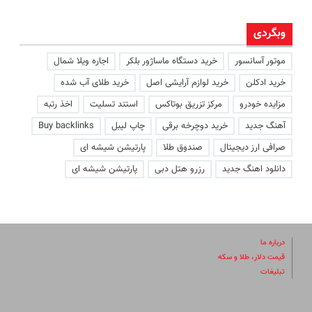
وبگردی
موتور آسانسور
خرید دستگاه ماساژور بلکر
اجاره ویلا شمال
خرید ادکلن
خرید لوازم آرایشی اصل
خرید طلای آب شده
مزایده خودرو
مرکز تزریق بوتاکس
استند تسلیت
اخذ رتبه
آهنگ جدید
خرید دوچرخه برقی
چاپ لیبل
Buy backlinks
صرافی ارز دیجیتال
صندوق طلا
پارتیشن شیشه ای
دانلود اهنگ جدید
رزرو هتل دبی
پارتیشن شیشه ای
درباره ما
قیمت دلار، طلا و سکه
تبلیغات