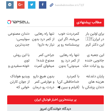
مطالب پیشنهادی
برای اولین بار
کمردردت خوب
تنها راه رهایی
دندان مصنوعی
در ایران🇮🇷
می‌شه، اگر این
از کمر درد بدون
سوئیسی:
این دکتر کرم
پرسشنامه رو پر
نیاز به دارو!
جدیدترین
ترمیم کننده 23
کنی!!
(◂پرسش‌نامه)
فناوری اروپا،
این جعبه ی
تنها راه رهایی
جراحی کمر
با این روش
روزه ساخت!
سبک و مقاوم |
جادویی خنده
از کمر درد رو
ممنوع شده!
توی
پرداخت قسطی
رو رو لبات حک
میدونی؟ بدون
میخوای کمرت
خونه،سفیدی و
میکنه
نیاز به دارو!
رو در منزل
زیبایی دندوناتو
پایان دغدغه
با کمردرد
بدون هیچ دارو
ویدیو هولناک
خرید40%تخفیف
(◂پرسش‌نامه)
درمان کنی؟
برگردون
هزینه های
خداحافظی کن!
و عوارضی کمر
از جوان کارتن
((پرسش‌نامه))
(40%off)
دندان پزشکی با
(فیلم و ببین ◀
دردت رو درمان
خوابی که
پک سفید
پرسش‌نامه رو
کن!
میلیاردر شد.
کننده خانگی
پرکن)
(پرسش‌نامه)
آموزش رایگان
پر بیننده‌ترین اخبار فوتبال ايران
دیدگاه خوانندگان امروز