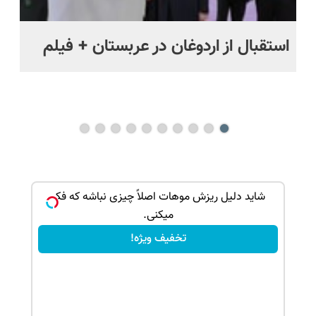
استقبال از اردوغان در عربستان + فیلم
شا
باز
بک!
شاید دلیل ریزش موهات اصلاً چیزی نباشه که فکر
میکنی.
تخفیف ویژه!