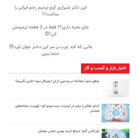
این دکتر شیرازی کرم ترمیم زخم ایرانی را
ساخت!!!
جای بخیه داری؟؟ فقط در 3 هفته ترمیمش
کن!😍
بلایی که کبد چرب بر سر این دختر جوان آورد😓
حتما ببین
اخبار بازار و کسب و کار
چطور بدون معامله در بیت‌پین از ارز دیجیتال سود دلاری بگیریم؟
کدام علائم را نباید در اینترنت جست‌وجو کرد؛ فهرست نشانه‌های
هشدار
اوریکس گیم؛ مرجع خرید یوسی پابجی موبایل