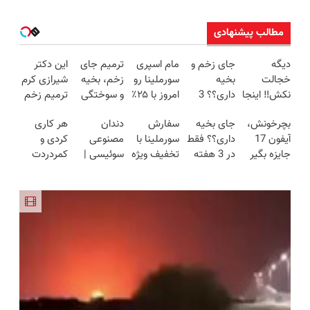
مطالب پیشنهادی
دیگه
جای زخم و
مام اسپری
ترمیم جای
این دکتر
خجالت
بخیه
سورملینا رو
زخم، بخیه
شیرازی کرم
نکش‼️ اینجا
داری؟؟ 3
امروز با ۲۵٪
و سوختگی
ترمیم زخم
قسطی مو
هفته‌ای
تخفیف بخر
فقط در 3
ایرانی را
بچرخونش،
جای بخیه
سفارش
دندان
هر کاری
بکار
محوش کن!
🔥
هفته!!😍
ساخت!!!
آیفون 17
داری؟؟ فقط
سورملینا با
مصنوعی
کردی و
(تضمینی)
جایزه بگیر
در 3 هفته
تخفیف ویژه
سوئیسی |
کمردردت
ترمیمش
😍 رفع بوی
سبک،
درمان نشد؟
کن!😍
عرق در 2
مقاوم،
پر کردن
دقیقه!🔥
طبیعی!
پرسشنامه و
ویزیت
دریافت راه
رایگان+پرداخت
حل
اقساطی😍