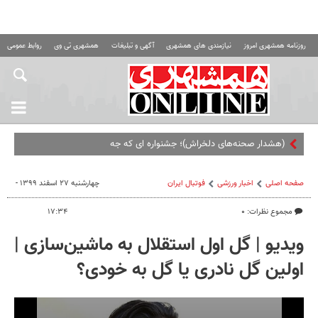
روزنامه همشهری امروز
نیازمندی های همشهری
آگهی و تبلیغات
همشهری تی وی
روابط عمومی ه
(هشدار صحنه‌های دلخراش)؛ جشنواره ای که جهنم شد! +
صفحه اصلی
اخبار ورزشی
فوتبال ايران
چهارشنبه ۲۷ اسفند ۱۳۹۹ -
مجموع نظرات: ۰
۱۷:۳۴
ویدیو | گل اول استقلال به ماشین‌سازی |
اولین گل نادری یا گل به خودی؟