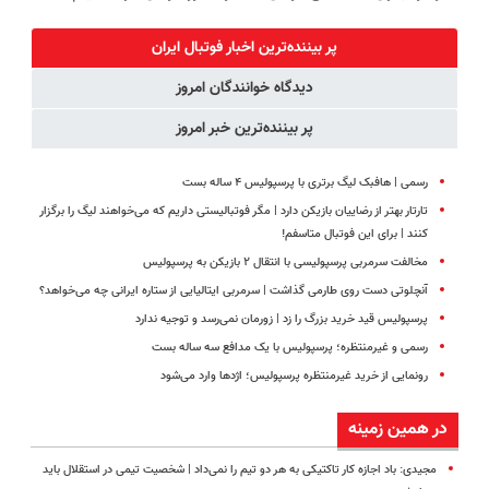
جراحی و دوره
کنید!
کن!
دیجیتاله
نقاهت
◗پرسش‌نامه◖
(پرسش‌نامه)
پر بیننده‌ترین اخبار فوتبال ايران
دیدگاه خوانندگان امروز
پر بیننده‌ترین خبر امروز
رسمی | هافبک لیگ برتری با پرسپولیس ۴ ساله بست
تارتار بهتر از رضاییان بازیکن دارد | مگر فوتبالیستی داریم که می‌خواهند لیگ را برگزار
کنند | برای این فوتبال متاسفم!
مخالفت سرمربی پرسپولیسی با انتقال ۲ بازیکن به پرسپولیس
آنچلوتی دست روی طارمی گذاشت | سرمربی ایتالیایی از ستاره ایرانی چه می‌خواهد؟
پرسپولیس قید خرید بزرگ را زد | زورمان نمی‌رسد و توجیه ندارد
رسمی و غیرمنتظره؛ پرسپولیس با یک مدافع سه ساله بست
رونمایی از خرید غیرمنتظره پرسپولیس؛ اژدها وارد می‌شود
در همین زمینه
مجیدی: باد اجازه کار تاکتیکی به هر دو تیم را نمی‌داد | شخصیت تیمی در استقلال باید