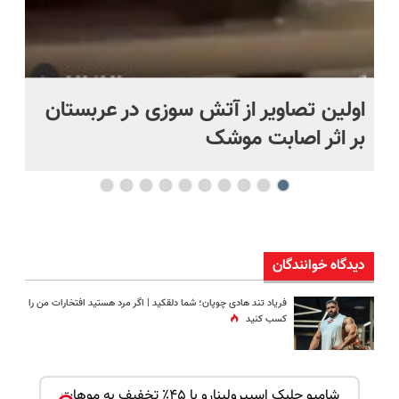
اولین تصاویر از آتش سوزی در عربستان
(ه
بر اثر اصابت موشک
ای
دیدگاه خوانندگان
فریاد تند هادی چوپان؛‌ شما دلقکید | اگر مرد هستید افتخارات من را
کسب کنید
ک جهت
شامپو جلبک اسپیرولینارو با ۴۵٪ تخفیف به موهات