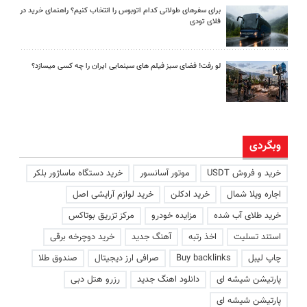
برای سفرهای طولانی کدام اتوبوس را انتخاب کنیم؟ راهنمای خرید در
فلای تودی
لو رفت! فضای سبز فیلم های سینمایی ایران را چه کسی میسازد؟
وبگردی
خرید و فروش USDT
موتور آسانسور
خرید دستگاه ماساژور بلکر
اجاره ویلا شمال
خرید ادکلن
خرید لوازم آرایشی اصل
خرید طلای آب شده
مزایده خودرو
مرکز تزریق بوتاکس
استند تسلیت
اخذ رتبه
آهنگ جدید
خرید دوچرخه برقی
چاپ لیبل
Buy backlinks
صرافی ارز دیجیتال
صندوق طلا
پارتیشن شیشه ای
دانلود اهنگ جدید
رزرو هتل دبی
پارتیشن شیشه ای