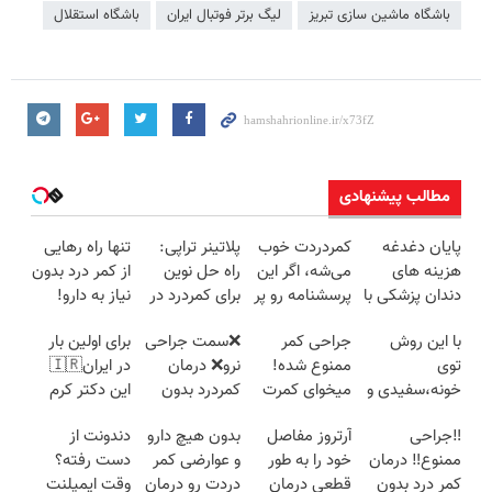
باشگاه ماشین سازی تبریز
لیگ برتر فوتبال ایران
باشگاه استقلال
مطالب پیشنهادی
پایان دغدغه
کمردردت خوب
پلاتینر تراپی:
تنها راه رهایی
هزینه های
می‌شه، اگر این
راه حل نوین
از کمر درد بدون
دندان پزشکی با
پرسشنامه رو پر
برای کمردرد در
نیاز به دارو!
پک سفید
کنی!!
منزل شما
(◂پرسش‌نامه)
با این روش
جراحی کمر
❌سمت جراحی
برای اولین بار
کننده خانگی
توی
ممنوع شده!
نرو❌ درمان
در ایران🇮🇷
خونه،سفیدی و
میخوای کمرت
کمردرد بدون
این دکتر کرم
زیبایی دندوناتو
رو در منزل
قرص و دارو
ترمیم کننده 23
‼️جراحی
آرتروز مفاصل
بدون هیچ دارو
دندونت از
برگردون
درمان کنی؟
روزه ساخت!
ممنوع‼️ درمان
خود را به طور
و عوارضی کمر
دست رفته؟
(40%off)
((پرسش‌نامه))
کمر درد بدون
قطعی درمان
دردت رو درمان
وقت ایمپلنت