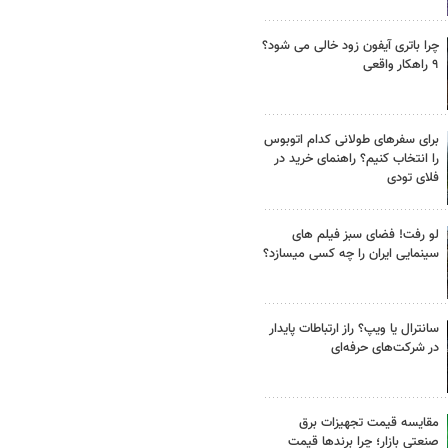
چرا باتری آیفون زود خالی می شود؟
۹ راهکار واقعی
برای سفرهای طولانی کدام اتوبوس
را انتخاب کنیم؟ راهنمای خرید در
فلای تودی
لو رفت! فضای سبز فیلم های
سینمایی ایران را چه کسی میسازد؟
سانترال یا ویپ؟ راز ارتباطات پایدار
در شرکت‌های حرفه‌ای
مقایسه قیمت تجهیزات برق
صنعتی بازار؛ چرا برندها قیمت