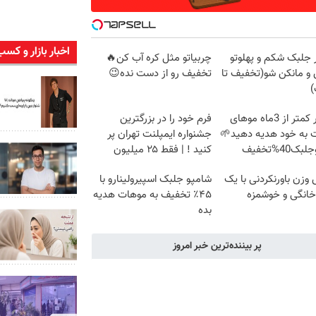
اخبار بازار و کسب
ر جلبک شکم و پهلوتو
چربیاتو مثل کره آب کن🔥
 و مانکن شو(تخفیف تا
تخفیف رو از دست نده😉
)
تنها در کمتر از 3ماه موهای
فرم خود را در بزرگترین
 به خود هدیه دهید🌱
جشنواره ایمپلنت تهران پر
40%تخفیف
کنید ! | فقط ۲۵ میلیون
زن باورنکردنی با یک
شامپو جلبک اسپیرولینارو با
انگی و خوشمزه
۴۵٪ تخفیف به موهات هدیه
بده
پر بیننده‌ترین خبر امروز