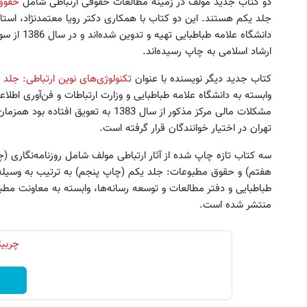
دو کتاب جدید مولف در زمینه مطالعات حقوقی ارتباطی شامل
حقوق 
جلد یکم هستند. این دو کتاب با همکاری دکتر رویا معتمد‌نژاد، است
دانشگاه علامه طباطبایی تهیه و تدوین شده‌اند و در سال 1386 از سوی
ارشاد اسلامی به چاپ رسیده‌اند.
کتاب جدید دیگر نویسنده با عنوان
تکنولوژی‌های نوین ارتباطی: جلد 
وابسته به دانشگاه علامه طباطبایی و وزارت ارتباطات و فن‌آوری اط
مشکلات مالی مرکز مذکور از سال 1383 به ت
تهران در اختیار خوانندگان قرار گرفته است.
ف ویزه جام جهانی رو شامپو اسپیرولینا
چربی های شکم پهلوت رو فرا
سه کتاب تازه چاپ شده از آثار ارتباطی مولف شامل روزنامه‌نگاری 
تخفیف ویژه!
خرید محصول
هفتم) و حقوق مطبوعات: جلد یکم (چاپ پنجم) به ترتیب به وسیله م
طباطبایی و دفتر مطالعات و توسعه رسانه‌‌ها، وابسته به معاونت مطب
منتشر شده است.
چربی