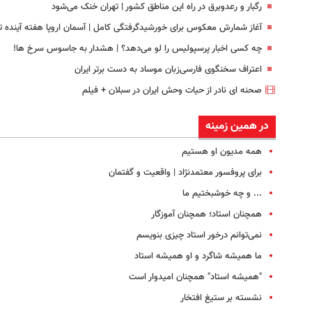
رگبار و رعدوبرق در راه این مناطق کشور | تهران خنک می‌شود
آغاز شمارش معکوس برای خورشیدگرفتگی کامل | آسمان اروپا هفته آینده ت
چه کسی اخبار پرسپولیس را لو می‌دهد؟ | هشدار به جاسوس سرخ ها!
اعتراف سخنگوی فارسی‌زبان موساد به دست برتر ایران
صحنه ای نادر از حیات وحش ایران در سبلان + فیلم
در همین زمینه
همه مدیون او هستیم
برای پروفسور معتمدنژاد | واقعیت و گفتمان
... و چه خوشبختیم ما
همچنان استاد؛ همچنان آموزگار
نمی‌توانم درخور استاد چیزی بنویسم
ما همیشه شاگرد و او همیشه استاد
"همیشه استاد" همچنان امیدوار است
نشسته بر ستیغ افتخار