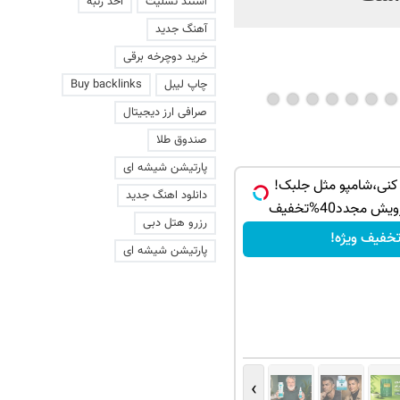
استند تسلیت
اخذ رتبه
آهنگ جدید
خرید دوچرخه برقی
چاپ لیبل
Buy backlinks
صرافی ارز دیجیتال
صندوق طلا
پارتیشن شیشه ای
 کنی،شامپو مثل جلبک!
دانلود اهنگ جدید
مجدد40%تخفیف
رزرو هتل دبی
خفیف ویژه!
پارتیشن شیشه ای
›