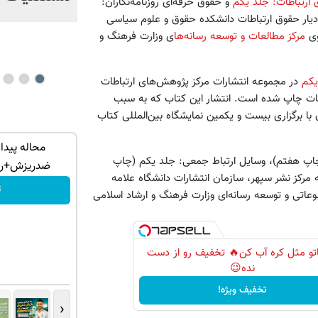
ارتباطات: جلد یکم
و حقوق حرفه‌ای روزنامه‌نگاران:
می‌شکند؟ + فیلم
ادیار حقوق ارتباطات دانشکده حقوق و علوم سیاسی
مرکز مطالعات و توسعه رسانه‌ها
ی وزارت فرهنگ و
یکم
در مجموعه انتشارات مرکز پژوهش‌های ارتباطات
لاعات چاپ شده است. انتشار این کتاب که به سبب
عویق افتاده بود همزمان با برگزاری بیست و یکمین نمایشگاه بین‌المللی کتاب
ری بده!
کرم جوانساز آلمانی انتخاب ستاره ها!خرید با
محاله پیدا
(چاپ هفتم)، وسایل ارتباط جمعی: جلد یکم (چاپ
تخفیف
ضدریزش+رویش 
رکز نشر سپهر، سازمان انتشارات دانشگاه علامه
تخفیف ویژه!
ت
وعاتی و توسعه رسانه‌ای وزارت فرهنگ و ارشاد اسلامی
اتو مثل کره آب کن🔥 تخفیف رو از دست
نده😉
تخفیف ویژه!
‹