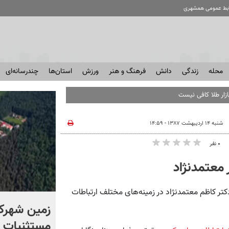
ابط عمومی همشهری
محله
زندگی
دانش
فرهنگ و هنر
ورزش
استان‌ها
چندرسانه‌ای
بازار طلا کافی نیست
شنبه ۱۴ اردیبهشت ۱۳۸۷ - ۱۴:۵۹
۰ نفر
تر کاظم معتمد‌نژاد در زمینه‌های مختلف ارتباطات
۷۵ هزار خودرو خارجی در راه
زمین شهرک
بازار؛ آیا قیمت خودرو
مستثنیات 