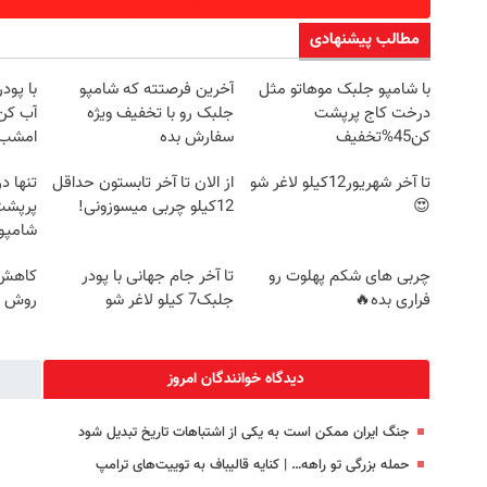
مطالب پیشنهادی
با شامپو جلبک موهاتو مثل
آخرین فرصتته که شامپو
با پود
درخت کاج پرپشت
جلبک رو با تخفیف ویژه
آب کن
کن45%تخفیف
سفارش بده
امشب
تا آخر شهریور12کیلو لاغر شو
از الان تا آخر تابستون حداقل
😍
12کیلو چربی میسوزونی!
پرپشت
شامپوجلبک
چربی های شکم پهلوت رو
تا آخر جام جهانی با پودر
کاهش و
فراری بده🔥
جلبک7 کیلو لاغر شو
روش خ
دیدگاه خوانندگان امروز
جنگ ایران ممکن است به یکی از اشتباهات تاریخ تبدیل شود
حمله بزرگی تو راهه… | کنایه قالیباف به توییت‌های ترامپ