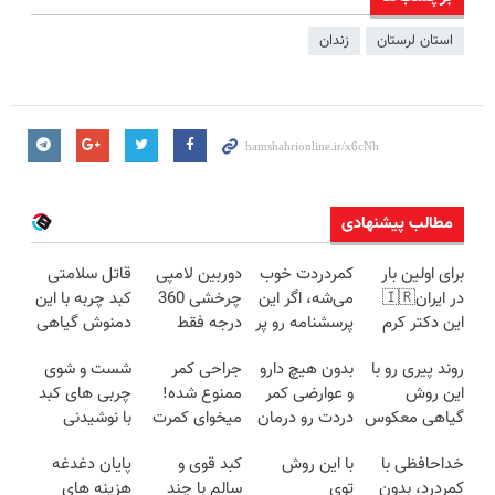
استان لرستان
زندان
مطالب پیشنهادی
برای اولین بار
کمردردت خوب
دوربین لامپی
قاتل سلامتی
در ایران🇮🇷
می‌شه، اگر این
چرخشی 360
کبد چربه با این
این دکتر کرم
پرسشنامه رو پر
درجه فقط
دمنوش گیاهی
ترمیم کننده 23
کنی!!
امروز حراج شد
کبدتو بیمه کن
روند پیری رو با
بدون هیچ دارو
جراحی کمر
شست و شوی
روزه ساخت!
🔥 پرداخت
این روش
و عوارضی کمر
ممنوع شده!
چربی های کبد
درب منزل
گیاهی معکوس
دردت رو درمان
میخوای کمرت
با نوشیدنی
کن
کن!
رو در منزل
گیاهی(55%تخفیف)
خداحافظی با
با این روش
کبد قوی و
پایان دغدغه
(پرسش‌نامه)
درمان کنی؟
کمردرد، بدون
توی
سالم با چند
هزینه های
((پرسش‌نامه))