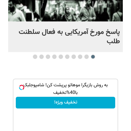
پاسخ مورخ آمریکایی به فعال سلطنت
با
طلب
ک جهت
به روش بازیگرا موهاتو پرپشت کن! شامپوجلبک
با40%تخفیف
تخفیف ویژه!