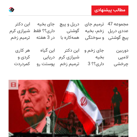
مطالب پیشنهادی
مجموعه 47
ترمیم جای
دریل و پیچ
جای بخیه
این دکتر
عددی دریل
زخم، بخیه
گوشتی
داری؟؟ فقط
شیرازی کرم
پیچ گوشتی
و سوختگی
همه‌کاره با
در 3 هفته
ترمیم زخم
شارژی
فقط در 3
گیربکس
ترمیمش
ایرانی را
دوربین
جای زخم و
این دکتر
این گیاه
هر کاری
(تخفیف به
هفته!!😍
هوشمند ⚙️
کن!😍
ساخت!!!
لامپی
بخیه
شیرازی کرم
دریایی
کردی و
مدت
(نصف
چرخشی
داری؟؟ 3
ترمیم زخم
پوستت رو
کمردردت
محدود)
قیمت بازار
360 درجه
هفته‌ای
ایرانی را
طوری صاف
درمان نشد؟
🔥)
فقط امروز
محوش کن!
ساخت!!!
میکنه
پر کردن
حراج شد🔥
انگار20سال
پرسشنامه و
پرداخت
جوون شدی
دریافت راه
درب منزل
🔥لینک
حل
خرید