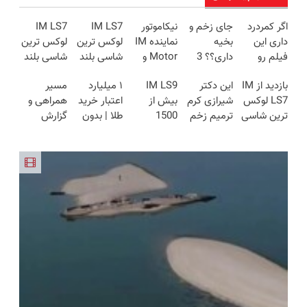
اگر کمردرد
جای زخم و
نیکاموتور
IM LS7
IM LS7
داری این
بخیه
نماینده IM
لوکس ترین
لوکس ترین
فیلم رو
داری؟؟ 3
Motor و
شاسی بلند
شاسی بلند
ببین!
هفته‌ای
Lynk&Co
برقی ایران
برقی ایران
بازدید از IM
این دکتر
IM LS9
۱ میلیارد
مسیر
◗پرسش‌نامه
محوش کن!
در ایران
LS7 لوکس
شیرازی کرم
بیش از
اعتبار خرید
همراهی و
رو پر کن◖
ترین شاسی
ترمیم زخم
1500
طلا | بدون
گزارش
بلند برقی
ایرانی را
کیلومترپیمایش
ضامن و
عملکرد
ایران در
ساخت!!!
با یکبار
چک
گروه اسنپ
باشگاه
شارژ
در ۱۴۰۴
انقلاب