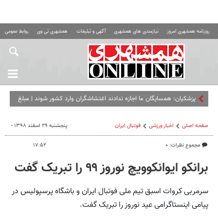
روزنامه همشهری امروز
نیازمندی های همشهری
آگهی و تبلیغات
همشهری تی وی
روابط عمومی ه
پزشکیان: همسایگان ما اجازه ندادند اغتشاشگران وارد کشور شوند | مبلغ
کالابرگ را افزایش می‌دهیم
صفحه اصلی
اخبار ورزشی
فوتبال ايران
پنجشنبه ۲۹ اسفند ۱۳۹۸ -
مجموع نظرات: ۰
۱۷:۵۲
برانکو ایوانکوویچ نوروز ۹۹ را تبریک گفت
سرمربی کروات اسبق تیم ملی فوتبال ایران و باشگاه پرسپولیس در
پیامی اینستاگرامی عید نوروز را تبریک گفت.