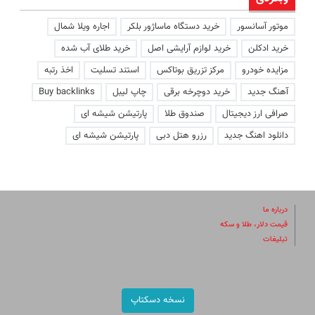
موتور آسانسور
خرید دستگاه ماساژور بلکر
اجاره ویلا شمال
خرید ادکلن
خرید لوازم آرایشی اصل
خرید طلای آب شده
مزایده خودرو
مرکز تزریق بوتاکس
استند تسلیت
اخذ رتبه
آهنگ جدید
خرید دوچرخه برقی
چاپ لیبل
Buy backlinks
صرافی ارز دیجیتال
صندوق طلا
پارتیشن شیشه ای
دانلود اهنگ جدید
رزرو هتل دبی
پارتیشن شیشه ای
درباره ما
قیمت دلار، طلا و سکه
تبلیغات
نسخه دسکتاپ