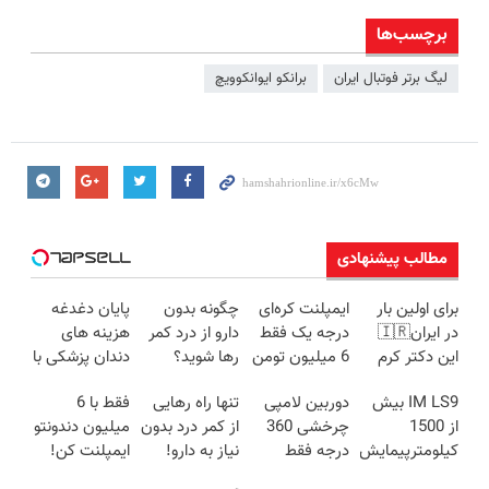
برچسب‌ها
لیگ برتر فوتبال ایران
برانکو ایوانکوویچ
مطالب پیشنهادی
برای اولین بار
ایمپلنت کره‌ای
چگونه بدون
پایان دغدغه
در ایران🇮🇷
درجه یک فقط
دارو از درد کمر
هزینه های
این دکتر کرم
6 میلیون تومن
رها شوید؟
دندان پزشکی با
ترمیم کننده 23
✅
(◂پرسش‌نامه
پک سفید
IM LS9 بیش
دوربین لامپی
تنها راه رهایی
فقط با 6
روزه ساخت!
رو پرکن)
کننده خانگی
از 1500
چرخشی 360
از کمر درد بدون
میلیون دندونتو
کیلومترپیمایش
درجه فقط
نیاز به دارو!
ایمپلنت کن!
با یکبار شارژ
امروز حراج شد
(◂پرسش‌نامه)