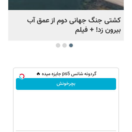
.
کشتی‌ جنگ جهانی دوم از عمق آب
اف
بیرون زد! + فیلم
ما
گردونه شانس ps5 جایزه میده 🔥
بچرخونش