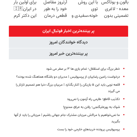
بالون و بوتاکس
با این روش
آرتروز مفاصل
برای اولین بار
🔥 پرداخت
معده - لاغری
توی
خود را به طور
در ایران🇮🇷
درب منزل
تضمینی بدون
خونه،سفیدی و
قطعی درمان
این دکتر کرم
جراحی
زیبایی دندوناتو
کنید!
ترمیم کننده 23
برگردون
◗پرسش‌نامه◖
روزه ساخت!
پر بیننده‌ترین اخبار فوتبال ايران
(40%off)
دیدگاه خوانندگان امروز
پر بیننده‌ترین خبر امروز
خطر بزرگ برای استقلال؛ تمام بازی ها ۳ بر صفر می شود
درخواست رامین رضاییان از پرسپولیس | مدیران دو باشگاه هماهنگ شده بودند؟
قلعه نویی باید این ۵ بازیکن را کنار بگذارد | مربیان بزرگ دنیا هم تصمیم تارتار را
می گیرند
تکذیب قاطع؛‌ طارمی راه آزمون را نمی‌رود
شوک به پورعلیگنجی؛ رفتن به عراق ممنوع!
ما نمی‌خواهیم با مراکش میزبان مشترک جام جهانی باشیم |‌ میزبانی را باید از آنها
بگیرید
پرسپولیس پرونده خریدهای خارجی خود را بست