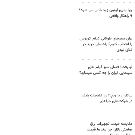
چرا باتری آیفون زود خالی می شود؟
۹ راهکار واقعی
برای سفرهای طولانی کدام اتوبوس
را انتخاب کنیم؟ راهنمای خرید در
فلای تودی
لو رفت! فضای سبز فیلم های
سینمایی ایران را چه کسی میسازد؟
سانترال یا ویپ؟ راز ارتباطات پایدار
در شرکت‌های حرفه‌ای
مقایسه قیمت تجهیزات برق
صنعتی بازار؛ چرا برندها قیمت