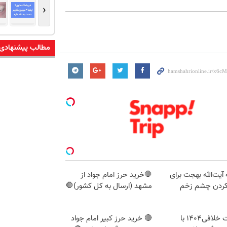
‹
مطالب پیشنهادی
آیت‌الله بهجت برای
🛑خرید حرز امام جواد از
کردن چشم زخم
مشهد (ارسال به کل کشور)🛑
دریافت خلافی۱۴۰۴ با
🔴 خرید حرز کبیر امام جواد