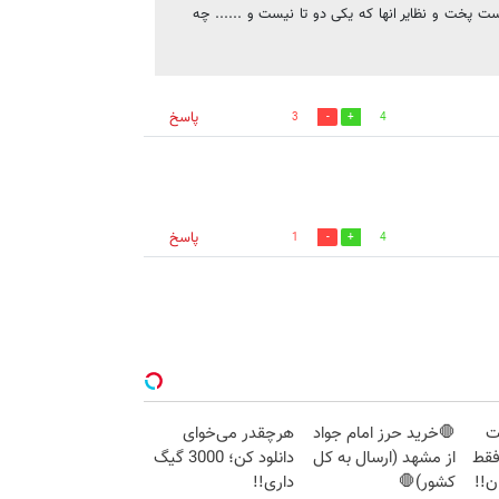
ت پخت و نظاير انها كه يكى دو تا نيست و ...... چه
پاسخ
3
4
پاسخ
1
4
نت
🛑خرید حرز امام جواد
هرچقدر می‌خوای
هه فقط
از مشهد (ارسال به کل
دانلود کن؛ 3000 گیگ
کشور)🛑
داری!!