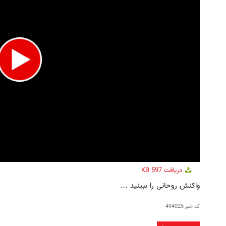
د آنلاین‌شاپت رو زیاد کن، بازدید بالاتر =
به بزرگترین جشنواره ایمپلنت تهر
درآمد بیشتر
! | فقط ۲۵ میلیون !
فروشنده شو
رزرورایگان نوبت
دریافت
597 KB
واکنش روحانی را ببینید ...
کد خبر
494025