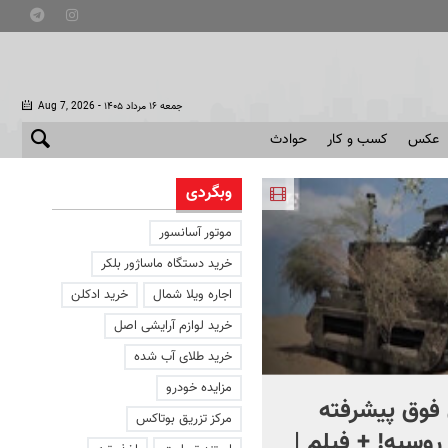
- جمعه ۱۶ مرداد ۱۴۰۵
Aug 7, 2026
عکس
کسب و کار
حوادث
وبگردی
موتور آسانسور
خرید دستگاه ماساژور بلکر
اجاره ویلا شمال
خرید ادکلن
خرید لوازم آرایشی اصل
خرید طلای آب شده
مزایده خودرو
فوق پیشرفته
کلیپ جالبی از یک اتاق عمل
مرکز تزریق بوتاکس
روسیه! + فیلم |
در لحظه زلزله ۷.۱ ریشتری