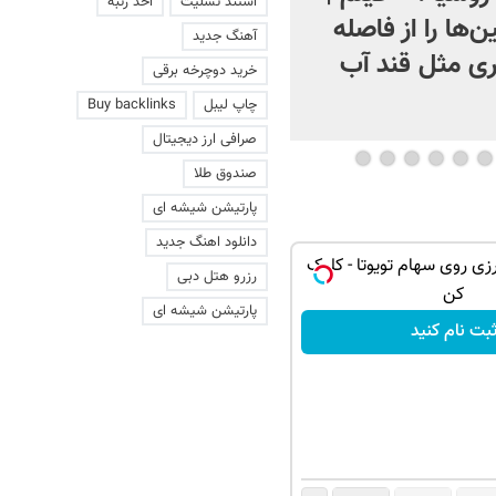
استند تسلیت
اخذ رتبه
ن‌ها را از فاصله
فیلم
آهنگ جدید
ی مثل قند آب
خرید دوچرخه برقی
چاپ لیبل
Buy backlinks
صرافی ارز دیجیتال
صندوق طلا
پارتیشن شیشه ای
دانلود اهنگ جدید
زی روی سهام تویوتا - کلیک
رزرو هتل دبی
کن
پارتیشن شیشه ای
بت نام کنید