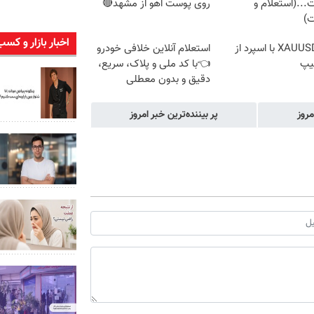
...(استعلام و
روی پوست آهو از مشهد🔴
ت)
اخبار بازار و کسب
ترید XAUUSD با اسپرد از
استعلام آنلاین خلافی خودرو
یپ
👈با کد ملی و پلاک، سریع،
دقیق و بدون معطلی
مروز
پر بیننده‌ترین خبر امروز