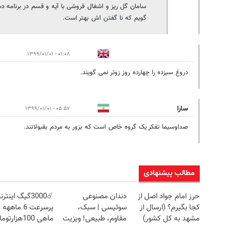
سامان گل ريز و اشغال فروشى با آيه و قسم در برنامه دس
گويم كه نا گفتن اش بهتر است.
۰۱:۰۸ - ۱۳۹۹/۰۱/۰۱
دروغ سیزده را چهارده روز زوتر نمی گویند.
سارا
۰۵:۵۷ - ۱۳۹۹/۰۱/۰۱
صداوسیما تفکر یک گروه خاص است که بزور به مردم بقبولانند.
مطالب پیشنهادی
حرز امام جواد اصل از
دندان مصنوعی
☄️3000گیگ اینتر
کجا بگیرم؟ (ارسال از
سوئیسی | سبک،
پرسرعت 6 ماه
مشهد به کل کشور)
مقاوم، طبیعی! ویزیت
ماهی 100هزارتومان!!