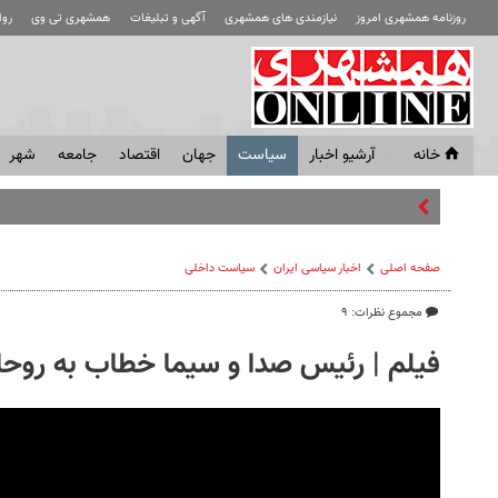
روزنامه همشهری امروز
نیازمندی های همشهری
آگهی و تبلیغات
همشهری تی وی
رو
خانه
آرشیو اخبار
سياست
جهان
اقتصاد
جامعه
شهر
ترامپ خطرن
صفحه اصلی
اخبار سیاسی ایران
سیاست داخلی
مجموع نظرات: ۹
فیلم | رئیس صدا و سیما خطاب به روحانی