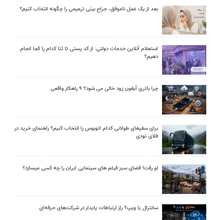
بعد از یک عمل ناموفق، جراح بینی ترمیمی را چگونه انتخاب کنیم؟
استعلام آنلاین خدمات دولتی: از کد پستی تا ثنا کدام را کجا انجام
دهیم؟
چرا باتری آیفون زود خالی می شود؟ ۹ راهکار واقعی
برای سفرهای طولانی کدام اتوبوس را انتخاب کنیم؟ راهنمای خرید در
فلای تودی
لو رفت! فضای سبز فیلم های سینمایی ایران را چه کسی میسازد؟
سانترال یا ویپ؟ راز ارتباطات پایدار در شرکت‌های حرفه‌ای