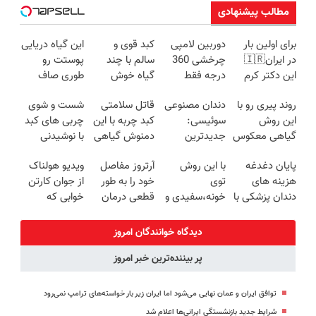
مطالب پیشنهادی
برای اولین بار
دوربین لامپی
کبد قوی و
این گیاه دریایی
در ایران🇮🇷
چرخشی 360
سالم با چند
پوستت رو
این دکتر کرم
درجه فقط
گیاه خوش
طوری صاف
ترمیم کننده 23
امروز حراج شد
طعم
میکنه انگار
روند پیری رو با
دندان مصنوعی
قاتل سلامتی
شست و شوی
روزه ساخت!
🔥 پرداخت
20سال جوون
این روش
سوئیسی:
کبد چربه با این
چربی های کبد
درب منزل
شدی🔥
گیاهی معکوس
جدیدترین
دمنوش گیاهی
با نوشیدنی
کن
فناوری اروپا،
کبدتو بیمه کن
گیاهی(55%تخفیف)
پایان دغدغه
با این روش
آرتروز مفاصل
ویدیو هولناک
سبک و مقاوم |
هزینه های
توی
خود را به طور
از جوان کارتن
پرداخت قسطی
دندان پزشکی با
خونه،سفیدی و
قطعی درمان
خوابی که
پک سفید
زیبایی دندوناتو
کنید!
میلیاردر شد.
کننده خانگی
برگردون
◗پرسش‌نامه◖
آموزش رایگان
دیدگاه خوانندگان امروز
(40%off)
پر بیننده‌ترین خبر امروز
توافق ایران و عمان نهایی می‌شود اما ایران زیر بار خواسته‌های ترامپ نمی‌رود
شرایط جدید بازنشستگی ایرانی‌ها اعلام شد