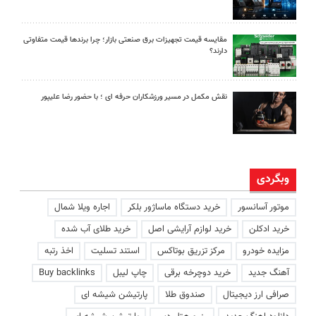
مقایسه قیمت تجهیزات برق صنعتی بازار؛ چرا برندها قیمت متفاوتی
دارند؟
نقش مکمل در مسیر ورزشکاران حرفه ای ؛ با حضور رضا علیپور
وبگردی
موتور آسانسور
خرید دستگاه ماساژور بلکر
اجاره ویلا شمال
خرید ادکلن
خرید لوازم آرایشی اصل
خرید طلای آب شده
مزایده خودرو
مرکز تزریق بوتاکس
استند تسلیت
اخذ رتبه
آهنگ جدید
خرید دوچرخه برقی
چاپ لیبل
Buy backlinks
صرافی ارز دیجیتال
صندوق طلا
پارتیشن شیشه ای