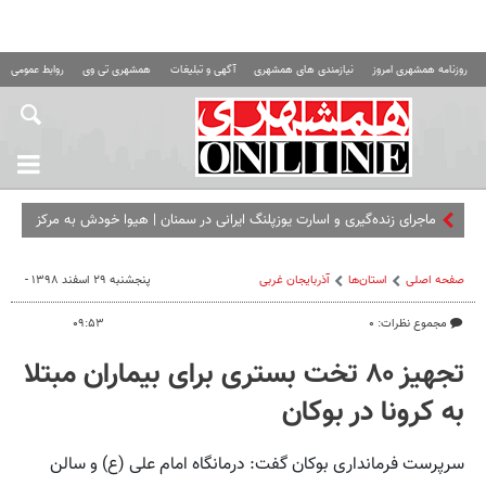
روزنامه همشهری امروز
نیازمندی های همشهری
آگهی و تبلیغات
همشهری تی وی
روابط عمومی ه
ماجرای زنده‌گیری و اسارت یوزپلنگ ایرانی در سمنان | هیوا خودش به مرکز
تکثیر آمد!
صفحه اصلی
استان‌ها
آذربایجان غربی
پنجشنبه ۲۹ اسفند ۱۳۹۸ -
مجموع نظرات: ۰
۰۹:۵۳
تجهیز ۸۰ تخت بستری برای بیماران مبتلا
به کرونا در بوکان
سرپرست فرمانداری بوکان گفت: درمانگاه امام علی (ع) و سالن