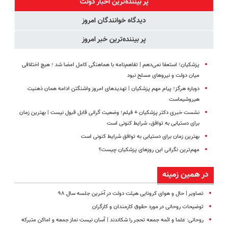
پر بیننده‌ترین اخبار دولت
ویژه)
شدی🔥
دیدگاه خوانندگان امروز
پر بیننده‌ترین خبر امروز
پزشکیان؛ استعفا نمی‌دهم | تفاهم‌نامه با هماهنگی کامل امضا شد ؛ هیچ اختلافی
میان دولت و نیروهای مسلح نبود
دوباره هرگز؛ پیام مهم پزشکیان | تهدیدهای امروز واشنگتن ادامه همان ذهنیت
هیروشیماست
نشست خبری دکتر پزشکیان + فیلم؛ وضعیت گرانی قابل قبول نیست | بهترین زمان
برای دستیابی به توافق، شرایط کنونی است
بهترین زمان برای دستیابی به توافق شرایط کنونی است
مهم‌ترین نگرانی‌ این روزهای پزشکیان چیست؟
در همین زمینه
تصاویر | حال و هوای کرونایی هیئت دولت در آخرین جلسه سال ۹۸
توضیحات روحانی در مورد حقوق کارمندان و کارگران
روحانی: علما و ائمه جمعه تحجر را شکاندند | آسان نیست نماز جمعه و اماکن متبرکه