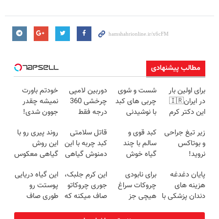
مطالب پیشنهادی
برای اولین بار
شست و شوی
دوربین لامپی
خودتم باورت
در ایران🇮🇷
چربی های کبد
چرخشی 360
نمیشه چقدر
این دکتر کرم
با نوشیدنی
درجه فقط
جوون شدی!
ترمیم کننده 23
گیاهی(55%تخفیف)
امروز حراج شد
خرید جوانساز
زیر تیغ جراحی
کبد قوی و
قاتل سلامتی
روند پیری رو با
روزه ساخت!
🔥 پرداخت
اسپیرولینا با
و بوتاکس
سالم با چند
کبد چربه با این
این روش
درب منزل
تخفیف ویژه
نروید!
گیاه خوش
دمنوش گیاهی
گیاهی معکوس
ضدچروک
طعم
کبدتو بیمه کن
کن
پایان دغدغه
برای نابودی
این کرم جلبک،
این گیاه دریایی
جلبک
هزینه های
چروکات سراغ
جوری چروکاتو
پوستت رو
با40%تخفیف
دندان پزشکی با
هیچی جز
صاف میکنه که
طوری صاف
پک سفید
جوانساز جلبک
انگار بوتاکس
میکنه انگار
کننده خانگی
نرو(تخفیف40%)
کردی!(تخفیف
20سال جوون