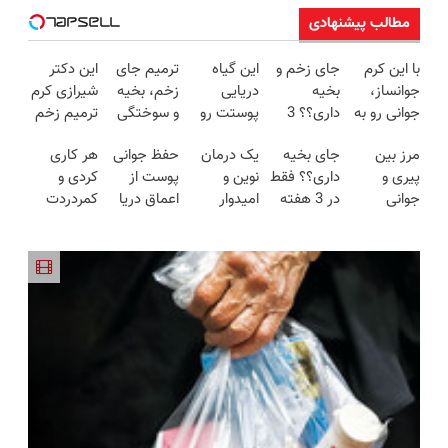
مطالب پیشنهادی
با این کرم
جای زخم و
این گیاه
ترمیم جای
این دکتر
جوانساز،
بخیه
دریایی
زخم، بخیه
شیرازی کرم
جوانی رو به
داری؟؟ 3
پوستت رو
و سوختگی
ترمیم زخم
خودت
هفته‌ای
طوری صاف
فقط در 3
ایرانی را
مرز بین
جای بخیه
یک درمان
حفظ جوانی
هر کاری
برگردون(50%
محوش کن!
میکنه
هفته!!😍
ساخت!!!
پیری و
داری؟؟ فقط
نوین و
پوست از
کردی و
تخفیف)
انگار20سال
جوانی
در 3 هفته
امیدوار
اعماق دریا
کمردردت
جوون شدی
پوستت کرم
ترمیمش
کننده که
با جلبک
درمان نشد؟
🔥لینک
ضدچروک
کن!😍
بدون
اسپیرولینا
پر کردن
خرید
جلبکه!40%تخفیف
بوتاکس
پرسشنامه و
پوست را
دریافت راه
جوان می
حل
کند