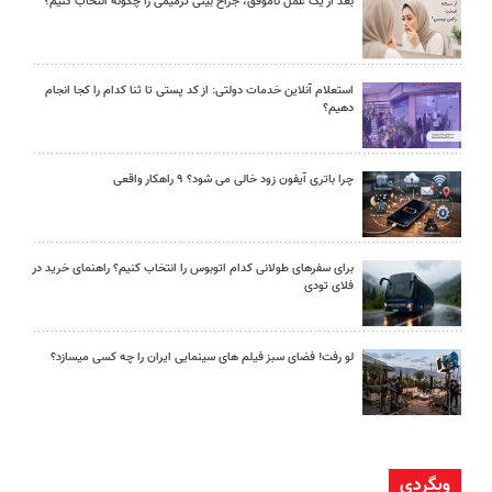
بعد از یک عمل ناموفق، جراح بینی ترمیمی را چگونه انتخاب کنیم؟
استعلام آنلاین خدمات دولتی: از کد پستی تا ثنا کدام را کجا انجام
دهیم؟
چرا باتری آیفون زود خالی می شود؟ ۹ راهکار واقعی
برای سفرهای طولانی کدام اتوبوس را انتخاب کنیم؟ راهنمای خرید در
فلای تودی
لو رفت! فضای سبز فیلم های سینمایی ایران را چه کسی میسازد؟
وبگردی