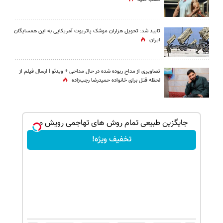
تایید شد: تحویل هزاران موشک پاتریوت آمریکایی به این همسایگان
ایران
تصاویری از مداح ربوده شده در حال مداحی + ویدئو | ارسال فیلم از
لحظه قتل برای خانواده‌ حمیدرضا رجب‌زاده
بک!
جایگزین طبیعی تمام روش های تهاجمی رویش مو
تخفیف ویژه!