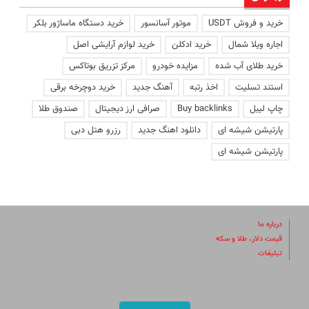
خرید و فروش USDT
موتور آسانسور
خرید دستگاه ماساژور بلکر
اجاره ویلا شمال
خرید ادکلن
خرید لوازم آرایشی اصل
خرید طلای آب شده
مزایده خودرو
مرکز تزریق بوتاکس
استند تسلیت
اخذ رتبه
آهنگ جدید
خرید دوچرخه برقی
چاپ لیبل
Buy backlinks
صرافی ارز دیجیتال
صندوق طلا
پارتیشن شیشه ای
دانلود اهنگ جدید
رزرو هتل دبی
پارتیشن شیشه ای
درباره ما
قیمت دلار، طلا و سکه
تبلیغات