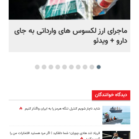
ماجرای ارز لکسوس های وارداتی به جای
ما
دارو + ویدئو
فی
دیدگاه خوانندگان
شاید ناچار شویم کنترل تنگه هرمز را به ایران واگذار کنیم
فریاد تند هادی چوپان؛‌ شما دلقکید | اگر مرد هستید افتخارات من را
کسب کنید