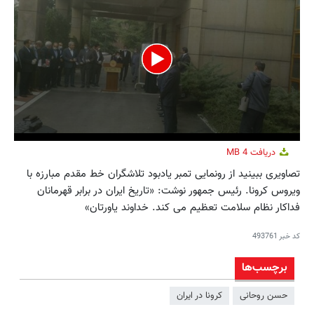
0
دریافت
4 MB
seconds
of
تصاویری ببینید از رونمایی تمبر یادبود تلاشگران خط مقدم مبارزه با
1
ویروس کرونا. رئیس جمهور نوشت: «تاریخ ایران در برابر قهرمانان
minute,
46
فداکار نظام سلامت تعظیم می کند. خداوند یاورتان»
seconds
کد خبر
493761
برچسب‌ها
حسن روحانی
كرونا در ايران