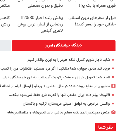
فوری همراه با پک یخ!
دقیق و بدون معطلی
منتظرت
قبل از سفرهای برون استانی
پخش زنده اخبار 20:30‼️
کاهش و
خلافی خود را صفر کنید!
رونمایی از آسان ترین روش
روش خ
لاغری گیاهی
دیدگاه خوانندگان امروز
شاید ناچار شویم کنترل تنگه هرمز را به ایران واگذار کنیم
فریاد تند هادی چوپان؛‌ شما دلقکید | اگر مرد هستید افتخارات من را کسب 
تایید شد: تحویل هزاران موشک پاتریوت آمریکایی به این همسایگان ایران
تصاویری از مداح ربوده شده در حال مداحی + ویدئو | ارسال فیلم از لحظه قت
قالیباف پیام داد؛ ایران مقتدر، تنها با قدرت بازو حفظ نمی‌شود بلکه...
واکنش عراقچی به توافق امنیتی عربستان، ترکیه و پاکستان
عکس «مهندس‌الممالک» معلم ریاضی ناصرالدین‌شاه و مظفرالدین‌شاه
نظر شما