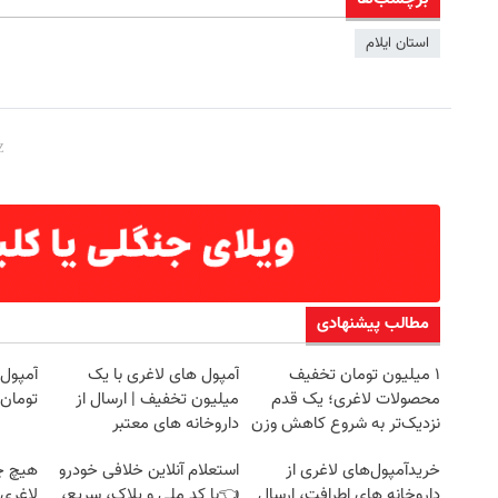
استان ایلام
مطالب پیشنهادی
۱ میلیون تومان تخفیف
آمپول های لاغری با یک
محصولات لاغری؛ یک قدم
میلیون تخفیف | ارسال از
تومان 
نزدیک‌تر به شروع کاهش وزن
داروخانه های معتبر
خریدآمپول‌های لاغری از
استعلام آنلاین خلافی خودرو
هیچ چ
داروخانه های اطرافت، ارسال
👈با کد ملی و پلاک، سریع،
لاغری