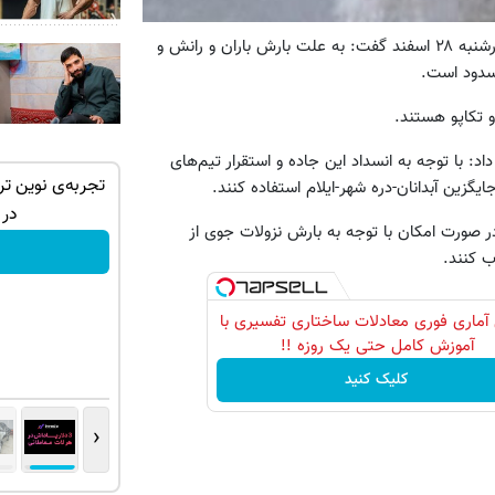
به گزارش همشهری آنلاین به نقل از فارس، محمد رشیدی صبح چهارشنبه ۲۸ اسفند گفت: به علت بارش باران و رانش و
و تکاپو هستند.
داد: با توجه به انسداد این جاده و استقرار تیم‌های
 جک S3 / ماشینتو به راحتی
والکس: پل ارتباطی شما با دنیای
تجربه‌ی نوین تر
ایگزین آبدانان-دره شهر-ایلام استفاده کنند.
سرمایه‌گذاری دیجیتال
در 
در صورت امکان با توجه به بارش نزولات جوی از
خرید آسان
ب کنند.
آماری فوری معادلات ساختاری تفسیری با
آموزش کامل حتی یک روزه !!
کلیک کنید
‹