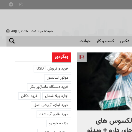
- شنبه ۱۷ مرداد ۱۴۰۵
Aug 8, 2026
عکس
کسب و کار
حوادث
وبگردی
خرید و فروش USDT
موتور آسانسور
خرید دستگاه ماساژور بلکر
اجاره ویلا شمال
خرید ادکلن
خرید لوازم آرایشی اصل
خرید طلای آب شده
ز لکسوس های
ماجرای باشگاه‌های مختلط 
مزایده خودرو
جای دارو + ویدئو
بود؟ + فیلم