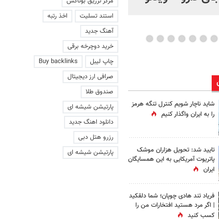
مرکز تزریق بوتاکس
استند تسلیت
اخذ رتبه
آهنگ جدید
خرید دوچرخه برقی
چاپ لیبل
Buy backlinks
صرافی ارز دیجیتال
صندوق طلا
شاید ناچار شویم کنترل تنگه هرمز
پارتیشن شیشه ای
را به ایران واگذار کنیم
دانلود اهنگ جدید
رزرو هتل دبی
تایید شد: تحویل هزاران موشک
پارتیشن شیشه ای
پاتریوت آمریکایی به این همسایگان
ایران
فریاد تند هادی چوپان؛‌ شما دلقکید
| اگر مرد هستید افتخارات من را
کسب کنید