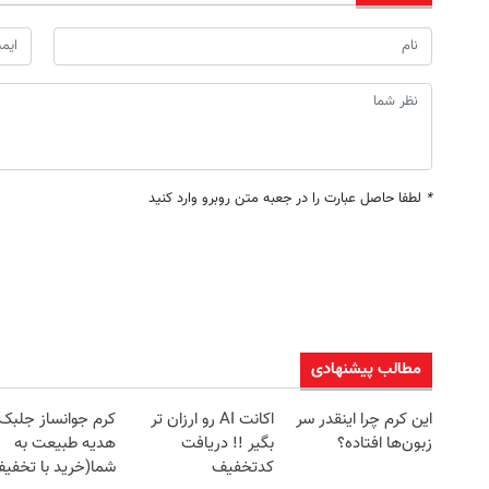
*
لطفا حاصل عبارت را در جعبه متن روبرو وارد کنید
مطالب پیشنهادی
این کرم چرا اینقدر سر
اکانت AI رو ارزان تر
کرم جوانساز جلبک
زبون‌ها افتاده؟
بگیر !! دریافت
هدیه طبیعت به
کدتخفیف
شما(خرید با تخفی