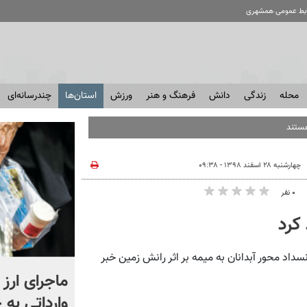
ابط عمومی همشهری
محله
زندگی
دانش
فرهنگ و هنر
ورزش
استان‌ها
چندرسانه‌ای
هستند
چهارشنبه ۲۸ اسفند ۱۳۹۸ - ۰۹:۳۸
۰ نفر
کرد
سداد محور آبدانان به میمه بر اثر رانش زمین خبر
یک بازخوانی، هزار تفسیر؛
ماجرای ار
ماجرای «گل یاس» شادمهر +
وارداتی به 