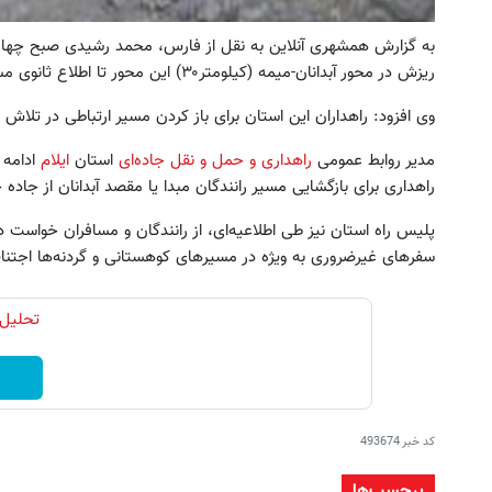
ریزش در محور آبدانان-میمه (کیلومتر۳۰) این محور تا اطلاع ثانوی مسدود است.
وی افزود: راهداران این استان برای باز کردن مسیر ارتباطی در تلاش 
مدیر روابط عمومی
راهداری و حمل و نقل جاده‌ای
استان
ایلام
ادامه 
۵۰ درصد کش بک در حساب معاملاتی ecn
بازار پر از خریدار
راهداری برای بازگشایی مسیر رانندگان مبدا یا مقصد آبدانان از جاده ج
بروکر اینوسلو
بفروش
پلیس راه استان نیز طی اطلاعیه‌ای، از رانندگان و مسافران خواست 
ثبت نام کنید
درخواست فروش
سفرهای غیرضروری به ویژه در مسیرهای کوهستانی و گردنه‌ها اجتنا
تحلیل 
کد خبر
493674
برچسب‌ها