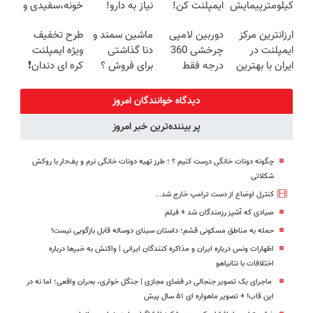
کیلومترپیمایش
ایمپلنت کن!
نیاز به دارو!
خونه،سفیدی و
با یکبار شارژ
(◂پرسش‌نامه)
زیبایی دندوناتو
ارزانترین مرکز
دوربین لامپی
ماشین سمند و
طرح تخفیف
برگردون
ایمپلنت در
چرخشی 360
دنا گذاشتی
ویژه ایمپلنت
(40%off)
ایران با بهترین
درجه فقط
برای فروش ؟
کره ای دندان❗
کیفیت و قیمت
امروز حراج شد
اینجا سریع و
کلیک کن
🔥 پرداخت
راحت بفروش
دیدگاه خوانندگان امروز
درب منزل
پر بیننده‌ترین خبر امروز
چگونه دونات خانگی درست کنیم ؟ ؛ طرز تهیه دونات خانگی نرم و پف‌دار با روکش
شکلاتی
کنترل اوضاع از دست ترامپ خارج شد...
صیادی که آشپز رزمندگان شد + فیلم
حمله به مناطق مسکونی قشم؛ داستان سینای دوساله قابل بازگویی نیست!
اظهارات ونس درباره ایران و مذاکره کنندگان ایرانی | واکنش به خبرها درباره
اختلافات با نتانیاهو
ماجرای یک تصویر جنجالی در فضای مجازی | جنگل‌ خواری، بحران واقعی؛ اما نه در
این قاب! + تصویر ماهواره ای ۵۱ سال پیش