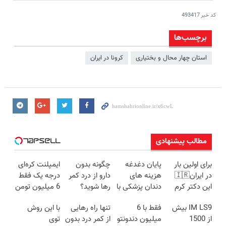
کد خبر
493417
برچسب‌ها
استان چهار محال و بختیاری
كرونا در ايران
مطالب پیشنهادی
برای اولین بار
پایان دغدغه
چگونه بدون
ایمپلنت کره‌ای
در ایران🇮🇷
هزینه های
دارو از درد کمر
درجه یک فقط
این دکتر کرم
دندان پزشکی با
رها شوید؟
6 میلیون تومن
ترمیم کننده 23
پک سفید
(◂پرسش‌نامه
✅
IM LS9 بیش
فقط با 6
تنها راه رهایی
با این روش
روزه ساخت!
کننده خانگی
رو پرکن)
از 1500
میلیون دندونتو
از کمر درد بدون
توی