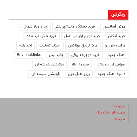
وبگردی
موتور آسانسور
خرید دستگاه ماساژور بلکر
اجاره ویلا شمال
خرید ادکلن
خرید لوازم آرایشی اصل
خرید طلای آب شده
مزایده خودرو
مرکز تزریق بوتاکس
استند تسلیت
اخذ رتبه
آهنگ جدید
خرید دوچرخه برقی
چاپ لیبل
Buy backlinks
صرافی ارز دیجیتال
صندوق طلا
پارتیشن شیشه ای
دانلود اهنگ جدید
رزرو هتل دبی
پارتیشن شیشه ای
درباره ما
قیمت دلار، طلا و سکه
تبلیغات