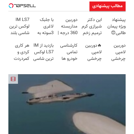
مطالب پیشنهادی
پیشنهاد
این دکتر
دوربین
با جلبک
IM LS7
ویژه پیمان
شیرازی کرم
مداربسته
لاغری
لوکس ترین
طالبی😍
ترمیم زخم
360 درجه |
3سوته به
شاسی بلند
سفارش
ایرانی را
نصب آسان
اندام ایده
برقی ایران
دوربین
🔥دوربین
کارشناسی
بازدید از IM
هر کاری
سورملینا با
ساخت!!!
و راحت
ال برس(تا
لامپی
لامپی
تمامی
LS7 لوکس
کردی و
تخفیف ویژه
امشب
چرخشی
چرخشی
خودرو ها
ترین شاسی
کمردردت
🔥
تخفیف
360 درجه
360 درجه
فقط با
بلند برقی
درمان نشد؟
ویژه)
فقط امروز
🔥 پرداخت
1,500,000
ایران در
پر کردن
حراج شد🔥
درب منزل
تومان
باشگاه
پرسشنامه و
پرداخت
+ گارانتی
انقلاب
دریافت راه
درب منزل
تعویض
حل