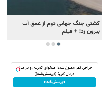
.
کشتی‌ جنگ جهانی دوم از عمق آب
اف
بیرون زد! + فیلم
ما
کرم ترمیم کننده
جراحی کمر ممنوع شده! میخوای کمرت رو در منزل
درمان کنی؟ ((پرسش‌نامه))
◂پرسش‌نامه▸