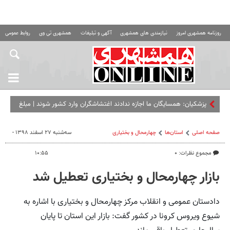
روزنامه همشهری امروز
نیازمندی های همشهری
آگهی و تبلیغات
همشهری تی وی
روابط عمومی ه
پزشکیان: همسایگان ما اجازه ندادند اغتشاشگران وارد کشور شوند | مبلغ
کالابرگ را افزایش می‌دهیم
صفحه اصلی
استان‌ها
چهارمحال و بختیاری
سه‌شنبه ۲۷ اسفند ۱۳۹۸ -
مجموع نظرات: ۰
۱۰:۵۵
بازار چهارمحال و بختیاری تعطیل شد
دادستان عمومی و انقلاب مرکز چهارمحال و بختیاری با اشاره به
شیوع ویروس کرونا در کشور گفت: بازار این استان تا پایان