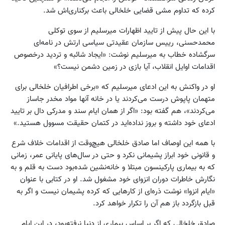
کرده که تداوم مشی قضایی خلخالی باعث برکناری‌اش شد.
با این حال پیش از تایید اظهارات میرسلیم از سوی توکلی
محمدحسنی، رییس سازمان عقیدتی سیاسی ارتش در نامه‌ای
سرگشاده خطاب به میرسلیم نوشت: «ایجاد شائبه و تردید درخصوص
اقدامات اوایل انقلاب، آیا بازی در زمین دشمن نیست؟»
او در واکنش به این ادعای میرسلیم که «برخی اطرافیان خلخالی برای
متهمان پاپوش درست می‌کردند یا در خانه آنها مواد مخدر جاساز
می‌کردند»، هم گفته‌ بود: «اگر از همان ایام سند و مدرکی دال بر تایید
ادعای خود داشته و بروز نداده‌اید در کتمان حقیقت مسوول هستید.»
با همه این اوصاف اما صادق خلخالی هیچ‌وقت از اقدامات خلاف شرع
و قانونی خود ابراز پشیمانی نکرد و حتی در سال‌های پایانی عمر، زمانی
که به بیماری پارکینسون مبتلا و خانه‌نشین شده‌بود دست به قلم و به
نگارش خاطرات دوران انزوای خود مشغول شد. او در کتابی با عنوان
«ایام انزوا» نوشت ذره‌ای از کارهایی که کرده پشیمان نیست و اگر به
قبل بازگردد باز هم آن را تکرار خواهد کرد.
صادق خلخالی که اگر بر اساس بیماری از دنیا نرفته‌بود، در این ایام