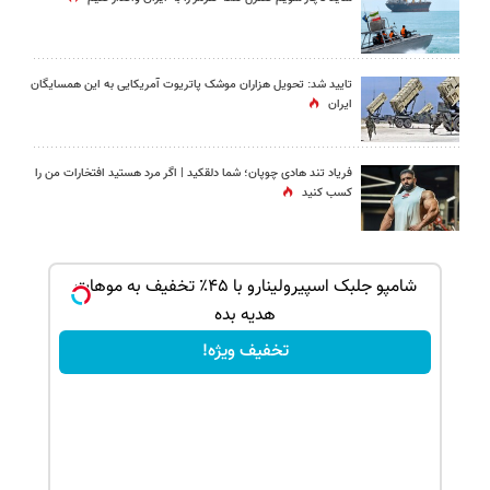
تایید شد: تحویل هزاران موشک پاتریوت آمریکایی به این همسایگان
ایران
فریاد تند هادی چوپان؛‌ شما دلقکید | اگر مرد هستید افتخارات من را
کسب کنید
ک جهت
شامپو جلبک اسپیرولینارو با ۴۵٪ تخفیف به موهات
هدیه بده
تخفیف ویژه!