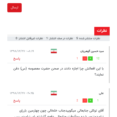
ارسال
نظرات
نظرات منتشر شده: 5
نظرات در صف انتشار: 1
نظرات غیرقابل انتشار: 0
سید حسین گوهریان
۰۸:۱۹ - ۱۳۹۸/۱۲/۲۷
پاسخ
1
12
با این افعالش چرا اجازه دادند در صحن حضرت معصومه (س) دفن
نمایند؟
علی
۲۰:۲۵ - ۱۳۹۸/۱۲/۲۷
پاسخ
2
1
آقای توکلی جنابعالی میگوییدجناب خلخالی چون چهارمین باررای
نیاوردمنزوی شده بودآنوقت جنابعالی دفعه گذشته رای نیاوردی پس