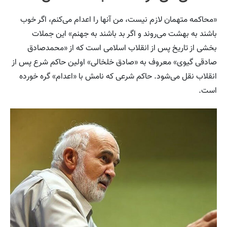
«ﻣﺤﺎﻛﻤﻪ ﻣﺘﻬﻤﺎﻥ ﻻﺯﻡ ﻧﻴﺴﺖ، ﻣﻦ ﺁﻧﻬﺎ ﺭﺍ اعدام می‌کنم، ﺍﮔﺮ ﺧﻮﺏ
ﺑﺎﺷﻨﺪ ﺑﻪ ﺑﻬﺸﺖ ﻣﯽﺭﻭﻧﺪ ﻭ ﺍﮔﺮ ﺑﺪ ﺑﺎﺷﻨﺪ ﺑﻪ ﺟﻬﻨﻢ» این جملات
بخشی از تاریخ پس از انقلاب اسلامی است که از «محمدصادق
صادقی گیوی» معروف به «صادق خلخالی» اولین حاکم شرع پس از
انقلاب نقل می‌شود. حاکم شرعی که نامش با «اعدام» گره خورده
است.