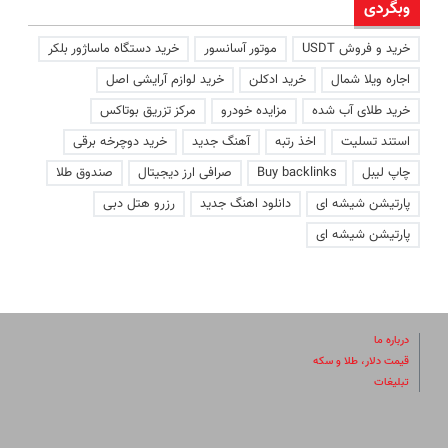
وبگردی
خرید و فروش USDT
موتور آسانسور
خرید دستگاه ماساژور بلکر
اجاره ویلا شمال
خرید ادکلن
خرید لوازم آرایشی اصل
خرید طلای آب شده
مزایده خودرو
مرکز تزریق بوتاکس
استند تسلیت
اخذ رتبه
آهنگ جدید
خرید دوچرخه برقی
چاپ لیبل
Buy backlinks
صرافی ارز دیجیتال
صندوق طلا
پارتیشن شیشه ای
دانلود اهنگ جدید
رزرو هتل دبی
پارتیشن شیشه ای
درباره ما
قیمت دلار، طلا و سکه
تبلیغات