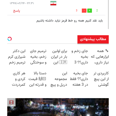
۲۲:۳۱ - ۱۳۹۹/۰۲/۲۴
پاسخ
3
2
باید نقد کنیم همه رو خط قرمز نباید داشته باشیم
مطالب پیشنهادی
🔧 همه
جای زخم و
برای اولین
ترمیم جای
این دکتر
ابزارهایی که
بخیه
بار در ایران
زخم، بخیه
شیرازی کرم
نیاز داری،
داری؟؟ 3
🇮🇷 این
و سوختگی
ترمیم زخم
توی یه کیف
هفته‌ای
دکتر کرم
فقط در 3
ایرانی را
کاربردی تر
جای بخیه
این
دستا بالا
هر کاری
جمع شده!
محوش کن!
ترمیم کننده
هفته!!😍
ساخت!!!
از این پیچ
داری؟؟ فقط
مجموعه
🙌🏻 قیمت
کردی و
تخفیف به
23 روزه
گوشتی
در 3 هفته
دریل و پیچ
و قدرته این
کمردردت
مدت
ساخت!
نداریم! 47
ترمیمش
گوشتی رو با
دریل کشته
درمان نشد؟
محدود
تیکه
کن!😍
گارانتی و
میده🔥
پر کردن
کاربردی با
نصف قیمت
پرسشنامه و
ضمانت
بخر!😉
دریافت راه
بازگشت
حل