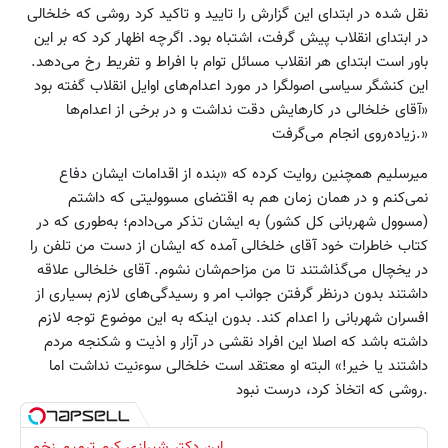
نقل شده در ابتدای این گزارش را تایید و تاکید کرد روشی که خلخالی
در ابتدای انقلاب پیش گرفت‌، اشتباه بود. اگرچه اظهار کرد که بر این
باور است ابتدای هر انقلاب مسائل توام با افراط و تفریط رخ می‌دهد.
این کنشگر سیاسی اصولگرا در مورد اعدام‌های اوایل انقلاب گفته ‌بود
«آقای خلخالی در کارهایش دقت نداشت و در برخی از اعدام‌ها
زیاده‌روی انجام می‌گرفت.»
میرسلیم همچنین روایت کرده که «بنده از اقدامات ایشان دفاع
نمی‌کنم و در همان زمان هم به اقتضای مسوولیتی که داشتم
(مسوول شهربانی کل کشور) به ایشان تذکر می‌دادم؛ به‌طوری که در
کتاب خاطرات خود آقای خلخالی آمده که ایشان از دست من تلفن را
در یخچال می‌گذاشتند تا من مزاحم‌شان نشوم. آقای خلخالی علاقه
داشتند بدون درنظر گرفتن جوانب امر و رسیدگی‌های لازم بسیاری از
افسران شهربانی را اعدام کند. بدون اینکه به این موضوع توجه لازم
داشته باشد که اصلا این افراد نقشی در آزار و اذیت و شکنجه مردم
داشتند یا خیر!» البته او معتقد است خلخالی سوءنیت نداشت اما
روشی که اتخاذ کرد، درست نبود.
این دکتر شیرازی کرم ترمیم زخم