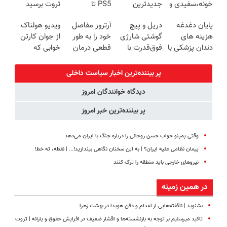
خونه،سفیدی و
جدیدترین
PS5 تا
ثروت برسید
زیبایی دندوناتو
فناوری اروپا،
آیفون17 و بیت
(دوره کاملا
پایان دغدغه
دریل و پیچ
آرتروز مفاصل
ویدیو هولناک
برگردون
سبک و مقاوم |
کوین 🔥
رایگان
هزینه های
گوشتی شارژی
خود را به طور
از جوان کارتن
(40%off)
پرداخت قسطی
پولسازی)
دندان پزشکی با
فوق‌قدرت با
قطعی درمان
خوابی که
پک سفید
کنترل سرعت ⚡
کنید!
میلیاردر شد.
کننده خانگی
(همراه با
◗پرسش‌نامه◖
آموزش رایگان
پر بیننده‌ترین اخبار سیاست داخلی
متعلقات)
دیدگاه خوانندگان امروز
پر بیننده‌ترین خبر امروز
وقتی پمپئو جواب حسن روحانی را درباره جنگ با ایران می‌دهد
پیمان نظامی علیه ایران؟ | به این سخنان نگاهی بیندازید!‌... | نقطه، ته خط!
نیروهای خارجی باید منطقه را ترک کنند
در همین زمینه
بشنوید | ناگفته‌هایی از اعدام و دفن هویدا در بهشت زهرا
تاکید میرسلیم بر توجه به بازنشسته‌ها و اقشار ضعیف در افزایش حقوق و یارانه | ثروت