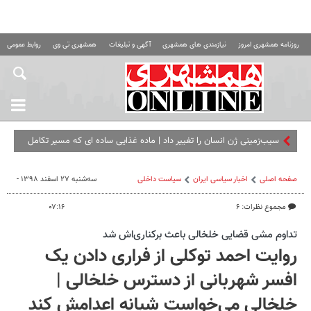
روزنامه همشهری امروز
نیازمندی های همشهری
آگهی و تبلیغات
همشهری تی وی
روابط عمومی ه
سیب‌زمینی ژن انسان را تغییر داد | ماده غذایی ساده ای که مسیر تکامل
را عوض کرد!
صفحه اصلی
اخبار سیاسی ایران
سیاست داخلی
سه‌شنبه ۲۷ اسفند ۱۳۹۸ -
مجموع نظرات: ۶
۰۷:۱۶
تداوم مشی قضایی خلخالی باعث برکناری‌اش شد
روایت احمد توکلی از فراری دادن یک
افسر شهربانی از دسترس خلخالی |
خلخالی می‌خواست شبانه اعدامش کند