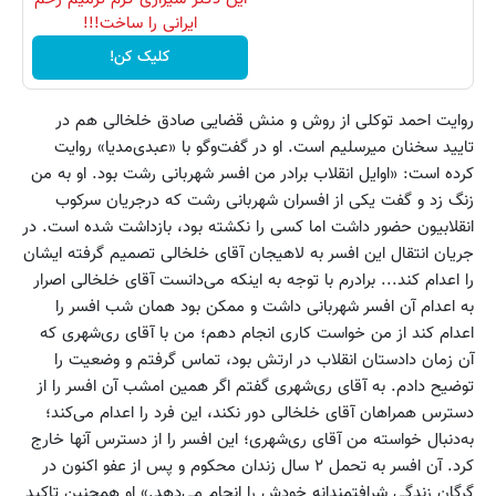
ایرانی را ساخت!!!
کلیک کن!
روایت احمد توکلی از روش و منش قضایی صادق خلخالی هم در
تایید سخنان میرسلیم است. او در گفت‌وگو با «عبدی‌مدیا» روایت
کرده‌ است: «اوایل انقلاب برادر من افسر شهربانی رشت بود. او به من
زنگ زد و گفت یکی از افسران شهربانی رشت که درجریان سرکوب
انقلابیون حضور داشت اما کسی را نکشته بود، بازداشت شده است. در
جریان انتقال این افسر به لاهیجان آقای خلخالی تصمیم گرفته ایشان
را اعدام کند... برادرم با توجه به اینکه می‌دانست آقای خلخالی اصرار
به اعدام آن افسر شهربانی داشت و ممکن بود همان شب افسر را
اعدام کند از من خواست کاری انجام دهم؛ من با آقای ری‌شهری که
آن زمان دادستان انقلاب در ارتش بود، تماس گرفتم و وضعیت را
توضیح دادم. به آقای ری‌شهری گفتم اگر همین امشب آن افسر را از
دسترس همراهان آقای خلخالی دور نکند، این فرد را اعدام می‌کند؛
به‌دنبال خواسته من آقای ری‌شهری؛ این افسر را از دسترس آنها خارج
کرد. آن افسر به تحمل ۲ سال زندان محکوم و پس از عفو اکنون در
گرگان زندگی شرافتمندانه خودش را انجام می‌دهد.» او همچنین تاکید