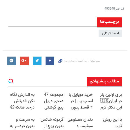
کد خبر
493348
برچسب‌ها
احمد توکلی
مطالب پیشنهادی
برای اولین بار
خرید موبایل با
مجموعه 47
به اندازش نگاه
در ایران🇮🇷
اسنپ پی | در
عددی دریل
نکن قدرتش
این دکتر کرم
۴ قسط بدون
پیچ گوشتی
درحد هالکه😉
ترمیم کننده 23
سود و کارمزد!
شارژی (تخفیف
(پرداخت درب
با این روش
دندان مصنوعی
گردونه شانس
به سرعت و
روزه ساخت!
به مدت
منزل+گارانتی
توی
سوئیسی:
بدون پوچ از
بدون دردسر به
محدود)
تعویض)