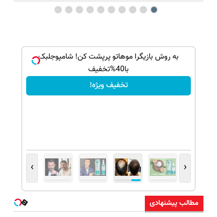
ک جهت
به روش بازیگرا موهاتو پرپشت کن! شامپوجلبک
با40%تخفیف
تخفیف ویژه!
›
‹
مطالب پیشنهادی