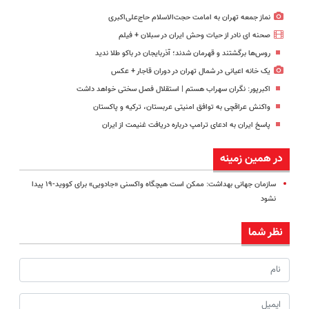
نماز جمعه تهران به امامت حجت‌الاسلام حاج‌علی‌اکبری
صحنه ای نادر از حیات وحش ایران در سبلان + فیلم
روس‌ها برگشتند و قهرمان شدند؛ آذربایجان در باکو طلا ندید
یک خانه اعیانی در شمال تهران در دوران قاجار + عکس
اکبرپور: نگران سهراب هستم | استقلال فصل سختی خواهد داشت
واکنش عراقچی به توافق امنیتی عربستان، ترکیه و پاکستان
پاسخ ایران به ادعای ترامپ درباره دریافت غنیمت از ایران
در همین زمینه
سازمان جهانی بهداشت: ممکن است هیچگاه واکسنی «جادویی» برای کووید-۱۹ پیدا
نشود
نظر شما