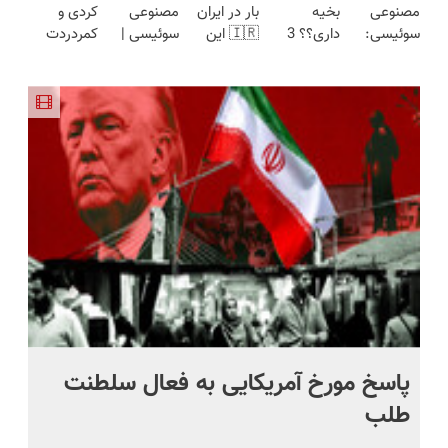
مصنوعی
بخیه
بار در ایران
مصنوعی
کردی و
مدت
(نصف
سوئیسی:
داری؟؟ 3
🇮🇷 این
سوئیسی |
کمردردت
محدود)
قیمت بازار
جدیدترین
هفته‌ای
دکتر کرم
سبک،
درمان نشد؟
🔥)
فناوری
محوش کن!
ترمیم کننده
مقاوم،
پر کردن
اروپا، سبک
23 روزه
طبیعی!
پرسشنامه و
و مقاوم |
ساخت!
ویزیت
دریافت راه
پرداخت
رایگان+پرداخت
حل
قسطی
اقساطی😍
پاسخ مورخ آمریکایی به فعال سلطنت
با
طلب