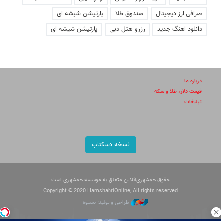
صرافی ارز دیجیتال
صندوق طلا
پارتیشن شیشه ای
دانلود اهنگ جدید
رزرو هتل دبی
پارتیشن شیشه ای
درباره ما
قیمت دلار، طلا و سکه
تبلیغات
نسخه دسکتاپ
حقوق همشهری‌آنلاین متعلق به موسسه همشهری است
Copyright © 2020 HamshahriOnline, All rights reserved
طراحی و تولید: نستوه