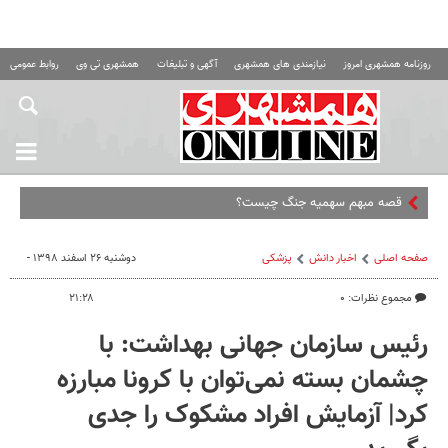
روزنامه همشهری امروز
نیازمندی های همشهری
آگهی و تبلیغات
همشهری تی وی
روابط عمومی ه
قصه مبهم سهمیه جنگ چیست؟
صفحه اصلی
اخبار دانش
پزشکی
دوشنبه ۲۶ اسفند ۱۳۹۸ -
مجموع نظرات: ۰
۲۱:۲۸
رئیس سازمان جهانی بهداشت: با
چشمان بسته نمی‌توان با کرونا مبارزه
کرد| آزمایش افراد مشکوک را جدی