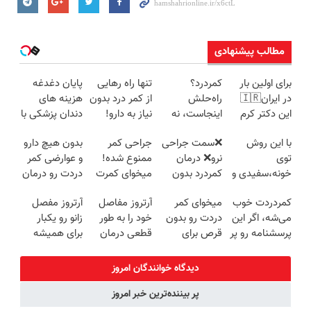
مطالب پیشنهادی
برای اولین بار
کمردرد؟
تنها راه رهایی
پایان دغدغه
در ایران🇮🇷
راه‌حلش
از کمر درد بدون
هزینه های
این دکتر کرم
اینجاست، نه
نیاز به دارو!
دندان پزشکی با
ترمیم کننده 23
توی داروخونه
(◂پرسش‌نامه)
پک سفید
با این روش
❌سمت جراحی
جراحی کمر
بدون هیچ دارو
روزه ساخت!
کننده خانگی
توی
نرو❌ درمان
ممنوع شده!
و عوارضی کمر
خونه،سفیدی و
کمردرد بدون
میخوای کمرت
دردت رو درمان
زیبایی دندوناتو
قرص و دارو
رو در منزل
کن!
کمردردت خوب
میخوای کمر
آرتروز مفاصل
آرتروز مفصل
برگردون
درمان کنی؟
(پرسش‌نامه)
می‌شه، اگر این
دردت رو بدون
خود را به طور
زانو رو یکبار
(40%off)
((پرسش‌نامه))
پرسشنامه رو پر
قرص برای
قطعی درمان
برای همیشه
کنی!!
همیشه خوب
کنید!
درمان کن!
کنی؟
◗پرسش‌نامه◖
◗پرسش‌نامه◖
دیدگاه خوانندگان امروز
(◂پرسش‌نامه
پر بیننده‌ترین خبر امروز
رو پر کن)