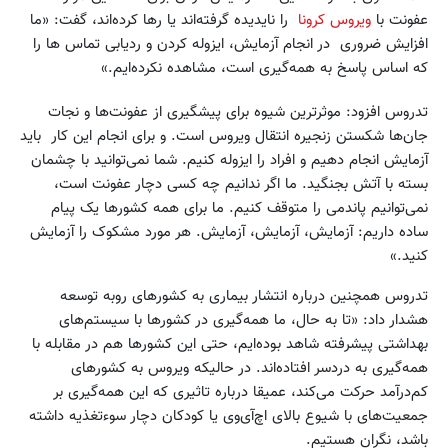
عفونت با
ویروس کرونا
را نایدیده گرفته‌اند یا رها کرده‌اند، گفت: «ما
افزایش ضروری در انجام آزمایش، ایزوله کردن و ردیابی تماس‌ ‌ها را
که اساس پاسخ به همه‌گیری است، مشاهده نکرده‌ایم.»
تدروس افزود: موثرترین شیوه برای پیشگیری از عفونت‌ها و نجات
جان‌ها شکستن زنجیره انتقال ویروس است. و برای انجام این کار باید
آزمایش انجام دهیم و افراد را ایزوله کنیم. شما نمی‌توانید با چشمان
بسته با آتش بجنگید. ما اگر ندانیم چه کسی دچار عفونت است،
نمی‌توانیم پاندمی را متوقف کنیم. ما برای همه کشورها یک پیام
ساده داریم: آزمایش، آزمایش، آزمایش. هر مورد مشکوک را آزمایش
کنید.»
تدروس همچنین درباره انتشار بیماری به کشورهای روبه توسعه
هشدار داد: «تا به حال، ما همه‌گیری در کشورها با سیستم‌های
بهداشتی پیشرفته شاهد بوده‌ایم، حتی این کشورها هم در مقابله با
همه‌گیری به دردسر افتاده‌اند. در حالیکه ویروس به کشورهای
کم‌درآمد حرکت می‌کند، عمیقا درباره تاثیری که این همه‌گیری بر
جمعیت‌های با شیوع بالای اچ‌آی‌وی یا کودکان دچار سوءتغذیه داشته
باشد، نگران هستیم.