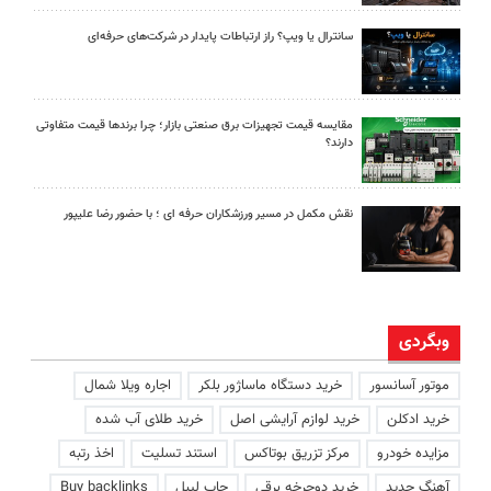
سانترال یا ویپ؟ راز ارتباطات پایدار در شرکت‌های حرفه‌ای
مقایسه قیمت تجهیزات برق صنعتی بازار؛ چرا برندها قیمت متفاوتی
دارند؟
نقش مکمل در مسیر ورزشکاران حرفه ای ؛ با حضور رضا علیپور
وبگردی
موتور آسانسور
خرید دستگاه ماساژور بلکر
اجاره ویلا شمال
خرید ادکلن
خرید لوازم آرایشی اصل
خرید طلای آب شده
مزایده خودرو
مرکز تزریق بوتاکس
استند تسلیت
اخذ رتبه
آهنگ جدید
خرید دوچرخه برقی
چاپ لیبل
Buy backlinks