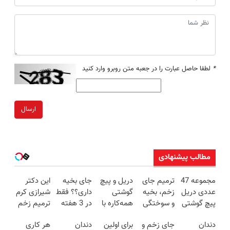
*
لطفا حاصل عبارت را در جعبه متن روبرو وارد کنید
ارسال
مطالب پیشنهادی
مجموعه 47
ترمیم جای
دریل و پیچ
جای بخیه
این دکتر
عددی دریل
زخم، بخیه
گوشتی
داری؟؟ فقط
شیرازی کرم
پیچ گوشتی
و سوختگی
همه‌کاره با
در 3 هفته
ترمیم زخم
شارژی
فقط در 3
گیربکس
ترمیمش
ایرانی را
دندان
جای زخم و
برای اولین
دندان
هر کاری
(تخفیف به
هفته!!😍
هوشمند ⚙️
کن!😍
ساخت!!!