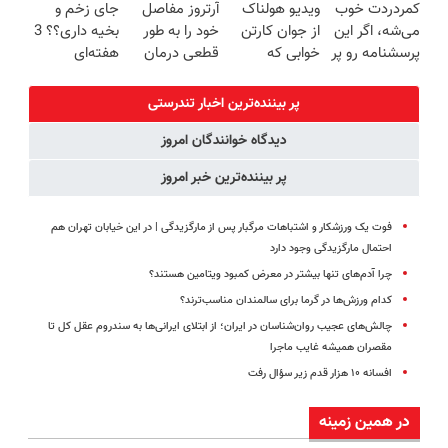
کمردردت خوب
ویدیو هولناک
آرتروز مفاصل
جای زخم و
خرید40%تخفیف
سبک و مقاوم |
کنی؟
کننده خانگی
می‌شه، اگر این
از جوان کارتن
خود را به طور
بخیه داری؟؟ 3
پرداخت قسطی
(◂پرسش‌نامه
پرسشنامه رو پر
خوابی که
قطعی درمان
هفته‌ای
رو پر کن)
کنی!!
میلیاردر شد.
کنید!
محوش کن!
آموزش رایگان
◗پرسش‌نامه◖
پر بیننده‌ترین اخبار تندرستی
دیدگاه خوانندگان امروز
پر بیننده‌ترین خبر امروز
فوت یک ورزشکار و اشتباهات مرگبار پس از مارگزیدگی | در این خیابان تهران هم
احتمال مارگزیدگی وجود دارد
چرا آدم‌های تنها بیشتر در معرض کمبود ویتامین هستند؟
کدام ورزش‌ها در گرما برای سالمندان مناسب‌ترند؟
چالش‌های عجیب روان‌شناسان در ایران؛ از ابتلای ایرانی‌ها به سندروم عقل کل تا
مقصران همیشه غایب ماجرا
افسانه ۱۰ هزار قدم زیر سؤال رفت
در همین زمینه