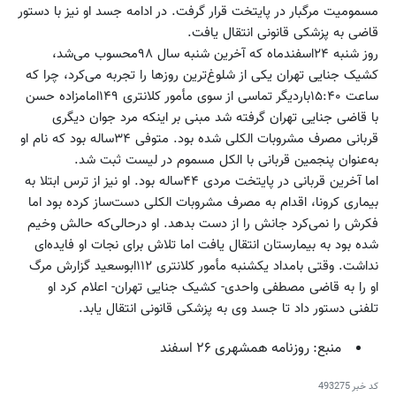
مسمومیت مرگبار در پایتخت قرار گرفت. در ادامه جسد او نیز با دستور
قاضی به پزشکی قانونی انتقال یافت.
روز شنبه ۲۴اسفندماه که آخرین شنبه سال ۹۸محسوب می‌شد،
کشیک جنایی تهران یکی از شلوغ‌ترین روزها را تجربه می‌کرد، چرا که
ساعت ۱۵:۴۰باردیگر تماسی از سوی مأمور کلانتری ۱۴۹امامزاده حسن
با قاضی جنایی تهران گرفته شد مبنی بر اینکه مرد جوان دیگری
قربانی مصرف مشروبات الکلی شده بود. متوفی ۳۴ساله بود که نام او
به‌عنوان پنجمین قربانی با الکل مسموم در لیست ثبت شد.
اما آخرین قربانی در پایتخت مردی ۴۴ساله بود. او نیز از ترس ابتلا به
بیماری کرونا، اقدام به مصرف مشروبات الکلی دست‌ساز کرده بود اما
فکرش را نمی‌کرد جانش را از دست بدهد. او درحالی‌که حالش وخیم
شده بود به بیمارستان انتقال یافت اما تلاش برای نجات او فایده‌ای
نداشت. وقتی بامداد یکشنبه مأمور کلانتری ۱۱۲ابوسعید گزارش مرگ
او را به قاضی مصطفی واحدی- کشیک جنایی تهران- اعلام کرد او
تلفنی دستور داد تا جسد وی به پزشکی قانونی انتقال یابد.
منبع: روزنامه همشهری ۲۶ اسفند
کد خبر
493275