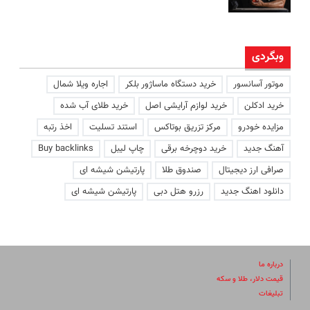
وبگردی
موتور آسانسور
خرید دستگاه ماساژور بلکر
اجاره ویلا شمال
خرید ادکلن
خرید لوازم آرایشی اصل
خرید طلای آب شده
مزایده خودرو
مرکز تزریق بوتاکس
استند تسلیت
اخذ رتبه
آهنگ جدید
خرید دوچرخه برقی
چاپ لیبل
Buy backlinks
صرافی ارز دیجیتال
صندوق طلا
پارتیشن شیشه ای
دانلود اهنگ جدید
رزرو هتل دبی
پارتیشن شیشه ای
درباره ما
قیمت دلار، طلا و سکه
تبلیغات