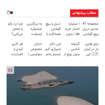
مطالب پیشنهادی
مجموعه 47
۱ میلیارد
دریل و پیچ
به بزرگترین
چرا درد زانو
عددی دریل
اعتبار خرید
گوشتی
جشنواره
را تحمل
پیچ گوشتی
طلا | بدون
همه‌کاره با
ایمپلنت
می‌کنی؟
شارژی
ضامن و
گیربکس
تهران سر
خیلی ساده
برای اولین
گردونه
این دکتر
دندان
هر کاری
(تخفیف به
چک
هوشمند ⚙️
بزنید ! |
درمنزل
بار در ایران
شانس
شیرازی کرم
مصنوعی
کردی و
مدت
(نصف
فقط ۲۵
درمانش کن
🇮🇷 این
بدون پوچ از
ترمیم زخم
سوئیسی |
کمردردت
محدود)
قیمت بازار
میلیون !
دکتر کرم
PS5 تا
ایرانی را
سبک،
درمان نشد؟
🔥)
ترمیم کننده
آیفون17 و
ساخت!!!
مقاوم،
پر کردن
23 روزه
بیت کوین
طبیعی!
پرسشنامه و
ساخت!
🔥
ویزیت
دریافت راه
رایگان+پرداخت
حل
اقساطی😍