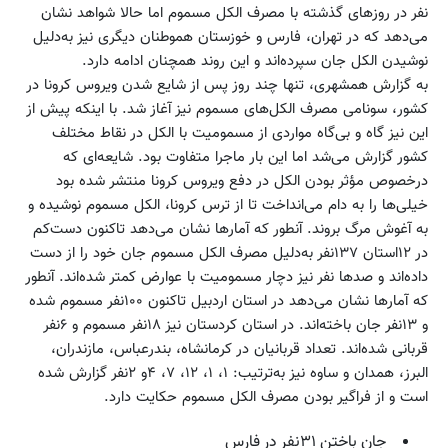
نفر در روزهای گذشته با مصرف الکل مسموم اما حالا شواهد نشان
می‌دهد که در تهران، فارس و خوزستان هموطنان دیگری نیز به‌دلیل
نوشیدن الکل جان سپرده‌اند و این روند همچنان ادامه دارد.
به گزارش همشهری، تنها چند روز پس از شایع شدن ویروس کرونا در
کشور، سونامی مصرف الکل‌های مسموم نیز آغاز شد. با اینکه پیش از
این نیز گاه و بی‌گاه مواردی از مسمومیت با الکل در نقاط مختلف
کشور گزارش می‌شد اما این بار ماجرا متفاوت بود. شایعه‌ای که
درخصوص مؤثر بودن الکل در دفع ویروس کرونا منتشر شده بود
خیلی‌ها را به دام می‌انداخت تا از ترس کرونا، الکل مسموم نوشیده و
به آغوش مرگ بروند. آنطور که آمارها نشان می‌دهد تاکنون دست‌کم
در ۱۲استان ۱۳۷نفر به‌دلیل مصرف الکل مسموم جان خود را از دست
داده‌اند و صدها نفر نیز دچار مسمومیت با عوارض کمتر شده‌اند. آنطور
که آمارها نشان می‌دهد در استان اردبیل تاکنون ۱۰۰نفر مسموم شده
و ۱۳نفر جان باخته‌اند. در استان کردستان نیز ۱۸نفر مسموم و ۶نفر
قربانی شده‌اند. تعداد قربانیان در کرمانشاه، بندرعباس، مازندران،
البرز، همدان و ساوه نیز به‌ترتیب: ۱، ۱، ۱۲، ۷، ۴و ۲نفر گزارش شده
است و از فراگیر بودن مصرف الکل مسموم حکایت دارد.
جان باختن ۳۱نفر در فارس