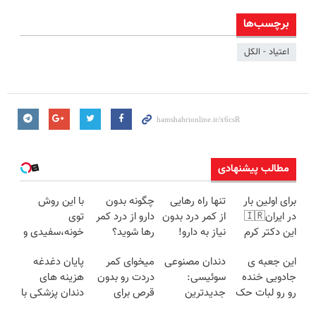
برچسب‌ها
اعتیاد - الکل
مطالب پیشنهادی
برای اولین بار
تنها راه رهایی
چگونه بدون
با این روش
در ایران🇮🇷
از کمر درد بدون
دارو از درد کمر
توی
این دکتر کرم
نیاز به دارو!
رها شوید؟
خونه،سفیدی و
ترمیم کننده 23
(◂پرسش‌نامه)
(◂پرسش‌نامه
زیبایی دندوناتو
این جعبه ی
دندان مصنوعی
میخوای کمر
پایان دغدغه
روزه ساخت!
رو پرکن)
برگردون
جادویی خنده
سوئیسی:
دردت رو بدون
هزینه های
(40%off)
رو رو لبات حک
جدیدترین
قرص برای
دندان پزشکی با
میکنه
فناوری اروپا،
همیشه خوب
پک سفید