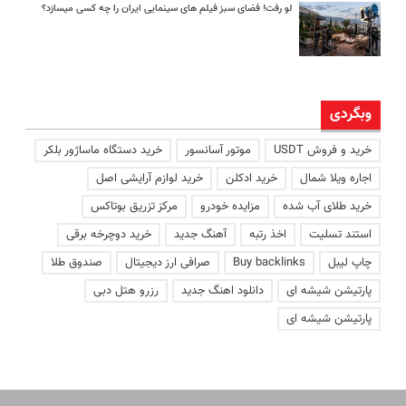
لو رفت! فضای سبز فیلم های سینمایی ایران را چه کسی میسازد؟
وبگردی
خرید و فروش USDT
موتور آسانسور
خرید دستگاه ماساژور بلکر
اجاره ویلا شمال
خرید ادکلن
خرید لوازم آرایشی اصل
خرید طلای آب شده
مزایده خودرو
مرکز تزریق بوتاکس
استند تسلیت
اخذ رتبه
آهنگ جدید
خرید دوچرخه برقی
چاپ لیبل
Buy backlinks
صرافی ارز دیجیتال
صندوق طلا
پارتیشن شیشه ای
دانلود اهنگ جدید
رزرو هتل دبی
پارتیشن شیشه ای