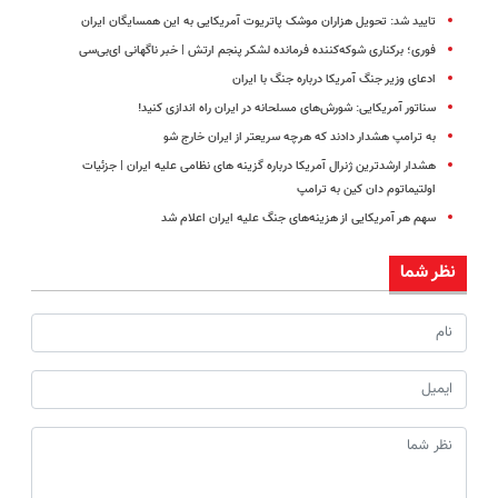
تایید شد: تحویل هزاران موشک پاتریوت آمریکایی به این همسایگان ایران
فوری؛ برکناری شوکه‌کننده فرمانده لشکر پنجم ارتش | خبر ناگهانی ای‌بی‌سی
ادعای وزیر جنگ آمریکا درباره جنگ با ایران
سناتور آمریکایی: شورش‌های مسلحانه در ایران راه اندازی کنید!
به ترامپ هشدار دادند که هرچه سریعتر از ایران خارج شو
هشدار ارشدترین ژنرال آمریکا درباره گزینه های نظامی علیه ایران | جزئیات
اولتیماتوم دان کین به ترامپ
سهم هر آمریکایی از هزینه‌های جنگ علیه ایران اعلام شد
نظر شما