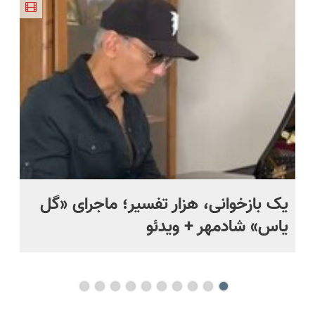
(نصف
بازار ایران
طبیعی!
رونمایی
قیمت بازار
شد
ویزیت
شد!
🔥)
رایگان+پرداخت
اقساطی😍
یک بازخوانی، هزار تفسیر؛ ماجرای «گل
ما
یاس» شادمهر + ویدئو
چی