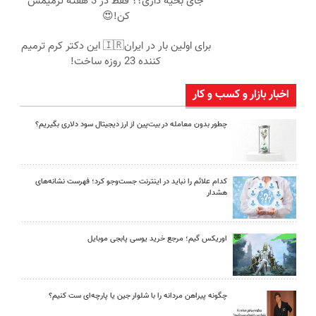
جای بخیه داری؟؟ فقط در 3 هفته ترمیمش
کن!😍
برای اولین بار در ایران🇮🇷 این دکتر کرم ترمیم
کننده 23 روزه ساخت!
اخبار بازار و کسب و کار
چطور بدون معامله در بیت‌پین از ارز دیجیتال سود دلاری بگیریم؟
کدام علائم را نباید در اینترنت جست‌وجو کرد؛ فهرست نشانه‌های
هشدار
اوریکس گیم؛ مرجع خرید یوسی پابجی موبایل
چگونه پیراهن مردانه را با شلوار جین یا پارچه‌ای ست کنیم؟