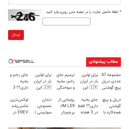
*
لطفا حاصل عبارت را در جعبه متن روبرو وارد کنید
ارسال
مطالب پیشنهادی
مجموعه 47
برای اولین
ترمیم جای
برای اولین
جای زخم و
عددی دریل
بار در ایران
زخم، بخیه
بار در ایران
بخیه
پیچ گوشتی
🇮🇷 این
و سوختگی
🇮🇷 این
داری؟؟ 3
شارژی
دکتر کرم
فقط در 3
دکتر کرم
هفته‌ای
دریل و پیچ
جای بخیه
رونمایی از
دندان
لوکس‌ترین
(تخفیف به
ترمیم کننده
هفته!!😍
ترمیم کننده
محوش کن!
گوشتی
داری؟؟ فقط
IM LS9،
مصنوعی
شاسی‌بلند
مدت
23 روزه
23 روزه
همه‌کاره با
در 3 هفته
پرچم‌دار
سوئیسی |
EREV در
محدود)
ساخت!
ساخت!
گیربکس
ترمیمش
فوق‌لوکس
سبک،
ایران، توسط
هوشمند ⚙️
کن!😍
EREV وارد
مقاوم،
نیکا موتور