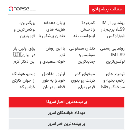
مطالب پیشنهادی
رونمایی از IM
کمردرد؟
پایان دغدغه
بزرگترین،
LS9، پرچم‌دار
راه‌حلش
هزینه های
لوکس‌ترین و
فوق‌لوکس
اینجاست، نه
دندان پزشکی با
قوی‌ترین
EREV وارد بازار
توی داروخونه
پک سفید
شاسی بلند
رونمایی رسمی
دندان مصنوعی
با این روش
برای اولین بار
ایران شد
کننده خانگی
EREV در در
IM LS9
سوئیسی:
توی
در ایران🇮🇷
ایران رونمایی
لوکس‌ترین
جدیدترین
خونه،سفیدی و
این دکتر کرم
شد
EREV در ایران
فناوری اروپا،
زیبایی دندوناتو
ترمیم کننده 23
ترمیم جای
میخوای کمر
آرتروز مفاصل
ویدیو هولناک
سبک و مقاوم |
برگردون
روزه ساخت!
زخم، بخیه و
دردت رو بدون
خود را به طور
از جوان کارتن
پرداخت قسطی
(40%off)
سوختگی فقط
قرص برای
قطعی درمان
خوابی که
در 3 هفته!!😍
همیشه خوب
کنید!
میلیاردر شد.
کنی؟
◗پرسش‌نامه◖
آموزش رایگان
پر بیننده‌ترین اخبار آمریکا
(◂پرسش‌نامه
دیدگاه خوانندگان امروز
رو پر کن)
پر بیننده‌ترین خبر امروز