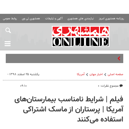
روزنامه همشهری امروز
نیازمندی های همشهری
آگهی و تبلیغات
همشهری تی وی
روابط عمومی ه
چ
صفحه اصلی
اخبار جهان
آمریکا
یکشنبه ۲۵ اسفند ۱۳۹۸ -
مجموع نظرات: ۰
۰۹:۱۰
فیلم | شرایط نامناسب بیمارستان‌های
آمریکا | پرستاران از ماسک اشتراکی
استفاده می‌کنند