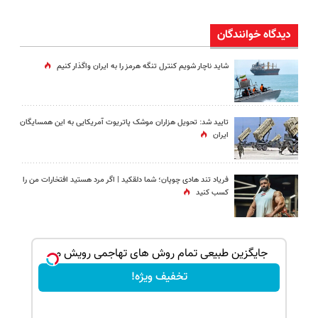
دیدگاه خوانندگان
شاید ناچار شویم کنترل تنگه هرمز را به ایران واگذار کنیم
تایید شد: تحویل هزاران موشک پاتریوت آمریکایی به این همسایگان
ایران
فریاد تند هادی چوپان؛‌ شما دلقکید | اگر مرد هستید افتخارات من را
کسب کنید
ک جهت
جایگزین طبیعی تمام روش های تهاجمی رویش مو
تخفیف ویژه!