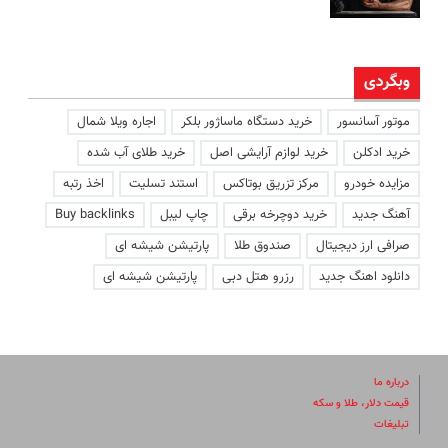
وبگردی
موتور آسانسور
خرید دستگاه ماساژور بلکر
اجاره ویلا شمال
خرید ادکلن
خرید لوازم آرایشی اصل
خرید طلای آب شده
مزایده خودرو
مرکز تزریق بوتاکس
استند تسلیت
اخذ رتبه
آهنگ جدید
خرید دوچرخه برقی
چاپ لیبل
Buy backlinks
صرافی ارز دیجیتال
صندوق طلا
پارتیشن شیشه ای
دانلود اهنگ جدید
رزرو هتل دبی
پارتیشن شیشه ای
درباره ما
قیمت دلار، طلا و سکه
تبلیغات