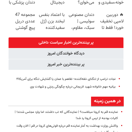
خونه،سفیدی و
می‌خوای؟
دیجیتال
دندان پزشکی با
تهران
زیبایی دندوناتو
پرداخت
سوئیسی🇨🇭
پک سفید
🔥 دوربین
دندان مصنوعی
با اعتماد بنفس
مجموعه 47
برگردون
اقساطی هم
کننده خانگی
لامپی تخفیف
سوئیسی |
لبخند بزن (ژل
عددی دریل
(40%off)
داریم!😍 | 📍
خورد! فقط تا
سبک، مقاوم،
سفیدکننده
پیچ گوشتی
تهران
آخر امروز 🔥
طبیعی! ویزیت
دندان40%تخفیف)
شارژی (تخفیف
رایگان+پرداخت
به مدت
پر بیننده‌ترین اخبار سیاست داخلی
اقساطی😍
محدود)
دیدگاه خوانندگان امروز
پر بیننده‌ترین خبر امروز
نجات ترامپ از تنگنای خفه‌کننده‌؛ تفاهم با عمان یا گشایش تنگه برای آمریکا؟!
بیانیه مهم خانواده شهید لاریجانی درباره چگونگی ردزنی و شهادت وی
در همین زمینه
نماینده قم به کرونا مبتلاست؟ | نمایندگانی که تب داشتند اما وارد مجلس شدند! |
کلیات بودجه از ترس کرونا رد شد!
واکنش وزارت بهداشت به آمار نماینده قم درباره فوتی‌های کرونا در قم | الان وقت