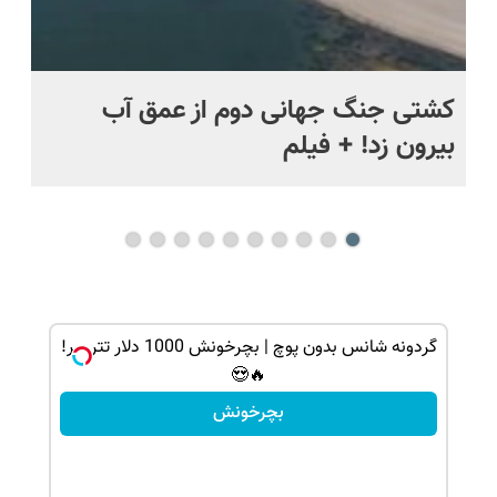
ماه +
کشتی‌ جنگ جهانی دوم از عمق آب
اف
بیرون زد! + فیلم
ما
گردونه شانس بدون پوچ | بچرخونش 1000 دلار تتر ببر!
🔥😍
بچرخونش