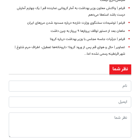
سیاسی‌کاری نیست
فیلم | واکنش معاون وزیر بهداشت به آمار کرونایی نماینده قم | یک چهارم آمارش
درست باشد استعفا می‌دهم
فیلم | توضیحات سخنگوی وزارت خارجه درباره مسدود شدن مرزهای ایران
ماهان بعد از دستور توقف پروازها ۹ پرواز به چین داشت
فیلم | جزئیات جلسه مجلس با وزیر بهداشت درباره کرونا
تصاویر | حال و هوای قم پس از ورود کرونا؛ داروخانه‌ها تعطیل، اطراف حرم شلوغ |
شهر قرنطینه رسمی نشده اما...
نظر شما