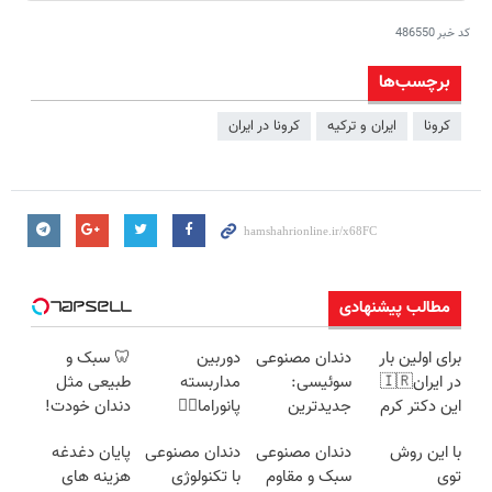
کد خبر
486550
برچسب‌ها
کرونا
ایران و ترکیه
كرونا در ايران
مطالب پیشنهادی
برای اولین بار
دندان مصنوعی
دوربین
🦷 سبک و
در ایران🇮🇷
سوئیسی:
مداربسته
طبیعی مثل
این دکتر کرم
جدیدترین
پانوراما👈🏻
دندان خودت!
ترمیم کننده 23
فناوری اروپا،
قابلیت چرخش
نصب آسان و
با این روش
دندان مصنوعی
دندان مصنوعی
پایان دغدغه
روزه ساخت!
سبک و مقاوم |
360°و سازگار با
پرداخت
توی
سبک و مقاوم
با تکنولوژی
هزینه های
پرداخت قسطی
اندروید و ios
اقساطی 💳 📍