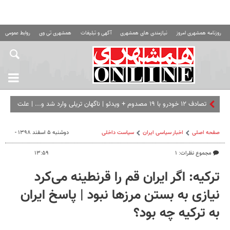
روزنامه همشهری امروز
نیازمندی های همشهری
آگهی و تبلیغات
همشهری تی وی
روابط عمومی ه
تصادف ۱۲ خودرو با ۱۹ مصدوم + ویدئو | ناگهان تریلی وارد شد و... | علت
حادثه در دست بررسی است
صفحه اصلی
اخبار سیاسی ایران
سیاست داخلی
دوشنبه ۵ اسفند ۱۳۹۸ -
مجموع نظرات: ۱
۱۳:۵۹
ترکیه: اگر ایران قم را قرنطینه می‌کرد
نیازی به بستن مرزها نبود | پاسخ ایران
به ترکیه چه بود؟