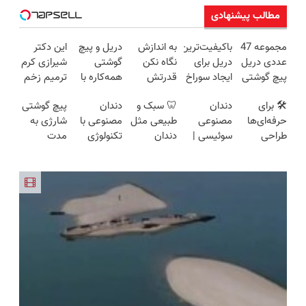
مطالب پیشنهادی
مجموعه 47
باکیفیت‌ترین
به اندازش
دریل و پیچ
این دکتر
عددی دریل
دریل برای
نگاه نکن
گوشتی
شیرازی کرم
پیچ گوشتی
ایجاد سوراخ
قدرتش
همه‌کاره با
ترمیم زخم
شارژی
😱
درحد هالکه
گیربکس
ایرانی را
🛠️ برای
دندان
🦷 سبک و
دندان
پیچ گوشتی
(تخفیف به
😉 (پرداخت
هوشمند ⚙️
ساخت!!!
حرفه‌ای‌ها
مصنوعی
طبیعی مثل
مصنوعی با
شارژی به
مدت
درب
(نصف
طراحی
سوئیسی |
دندان
تکنولوژی
مدت
محدود)
منزل+گارانتی
قیمت بازار
شده، برای
سبک،
خودت!
دیجیتال
محدود
تعویض)
🔥)
همه قابل
مقاوم،
نصب آسان
سوئیسی
تخفیف
استفاده‌ست!
طبیعی!
و پرداخت
🇨🇭
خورد !
ویزیت
اقساطی 💳
همین الان
رایگان+پرداخت
📍 تهران
سفارش بده
اقساطی😍