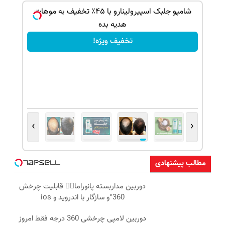
بک!
شامپو جلبک اسپیرولینارو با ۴۵٪ تخفیف به موهات
هدیه بده
تخفیف ویژه!
›
‹
مطالب پیشنهادی
دوربین مداربسته پانوراما👈🏻 قابلیت چرخش
360°و سازگار با اندروید و ios
دوربین لامپی چرخشی 360 درجه فقط امروز