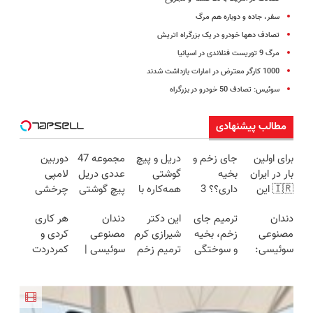
سفر، جاده و دوباره هم مرگ
تصادف دهها خودرو در یک بزرگراه اتریش
مرگ 9 توریست فنلاندی در اسپانیا
1000 کارگر معترض در امارات بازداشت شدند
سوئیس: تصادف 50 خودرو در بزرگراه
مطالب پیشنهادی
برای اولین
جای زخم و
دریل و پیچ
مجموعه 47
دوربین
بار در ایران
بخیه
گوشتی
عددی دریل
لامپی
🇮🇷 این
داری؟؟ 3
همه‌کاره با
پیچ گوشتی
چرخشی
دکتر کرم
هفته‌ای
گیربکس
شارژی
360 درجه
دندان
ترمیم جای
این دکتر
دندان
هر کاری
ترمیم کننده
محوش کن!
هوشمند ⚙️
(تخفیف به
فقط امروز
مصنوعی
زخم، بخیه
شیرازی کرم
مصنوعی
کردی و
23 روزه
(نصف
مدت
حراج شد🔥
سوئیسی:
و سوختگی
ترمیم زخم
سوئیسی |
کمردردت
ساخت!
قیمت بازار
محدود)
پرداخت
جدیدترین
فقط در 3
ایرانی را
سبک،
درمان نشد؟
🔥)
درب منزل
فناوری
هفته!!😍
ساخت!!!
مقاوم،
پر کردن
اروپا، سبک
طبیعی!
پرسشنامه و
و مقاوم |
ویزیت
دریافت راه