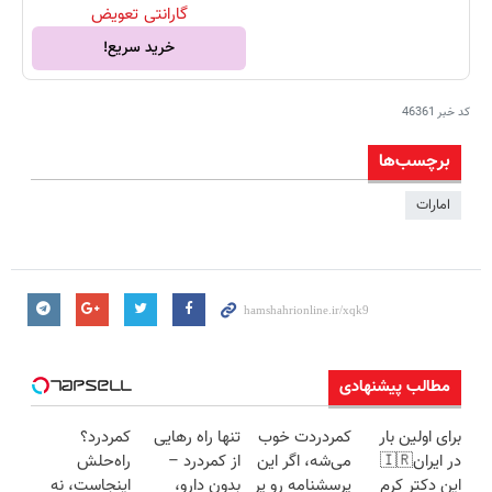
گارانتی تعویض
خرید سریع!
کد خبر
46361
برچسب‌ها
امارات
مطالب پیشنهادی
برای اولین بار
کمردردت خوب
تنها راه رهایی
کمردرد؟
در ایران🇮🇷
می‌شه، اگر این
از کمردرد –
راه‌حلش
این دکتر کرم
پرسشنامه رو پر
بدون دارو،
اینجاست، نه