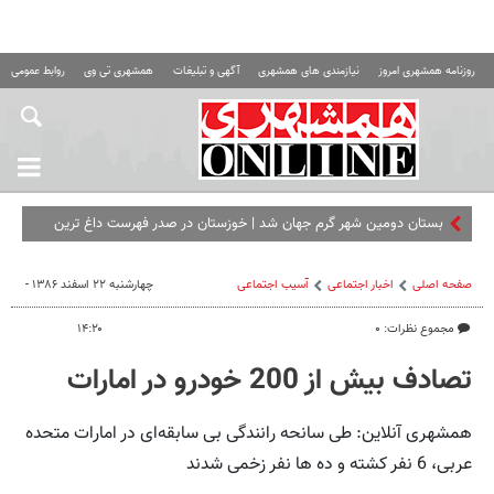
روزنامه همشهری امروز
نیازمندی های همشهری
آگهی و تبلیغات
همشهری تی وی
روابط عمومی ه
بستان دومین شهر گرم جهان شد | خوزستان در صدر فهرست داغ‌ ترین
نقاط زمین
صفحه اصلی
اخبار اجتماعی
آسیب اجتماعی
چهارشنبه ۲۲ اسفند ۱۳۸۶ -
مجموع نظرات: ۰
۱۴:۲۰
تصادف بیش از 200 خودرو در امارات
همشهری آنلاین: طی سانحه رانندگی بی سابقه‌ای در امارات متحده
عربی، 6 نفر کشته و ده ها نفر زخمی شدند