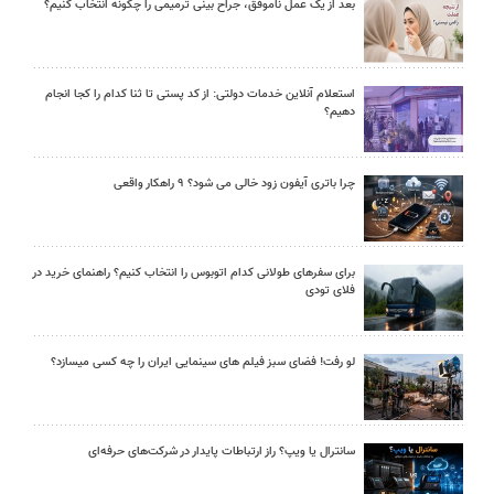
بعد از یک عمل ناموفق، جراح بینی ترمیمی را چگونه انتخاب کنیم؟
استعلام آنلاین خدمات دولتی: از کد پستی تا ثنا کدام را کجا انجام
دهیم؟
چرا باتری آیفون زود خالی می شود؟ ۹ راهکار واقعی
برای سفرهای طولانی کدام اتوبوس را انتخاب کنیم؟ راهنمای خرید در
فلای تودی
لو رفت! فضای سبز فیلم های سینمایی ایران را چه کسی میسازد؟
سانترال یا ویپ؟ راز ارتباطات پایدار در شرکت‌های حرفه‌ای