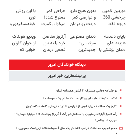
ترمیم کننده 23
کنی!!
بدون جراحی!
توی داروخونه
دوربین لامپی
بدون هیچ دارو
جراحی کمر
با این روش
روزه ساخت!
«فرم پر کن»
چرخشی 360
و عوارضی کمر
ممنوع شده!
توی
درجه فقط
دردت رو درمان
میخوای کمرت
خونه،سفیدی و
امروز حراج شد
کن!
رو در منزل
زیبایی دندوناتو
پایان دغدغه
دندان مصنوعی
آرتروز مفاصل
ویدیو هولناک
🔥 پرداخت
(پرسش‌نامه)
درمان کنی؟
برگردون
هزینه های
سوئیسی:
خود را به طور
از جوان کارتن
درب منزل
((پرسش‌نامه))
(40%off)
دندان پزشکی با
جدیدترین
قطعی درمان
خوابی که
پک سفید
فناوری اروپا،
کنید!
میلیاردر شد.
کننده خانگی
سبک و مقاوم |
◗پرسش‌نامه◖
آموزش رایگان
دیدگاه خوانندگان امروز
پرداخت قسطی
پر بیننده‌ترین خبر امروز
توافقنامه دفاعی مشترک ۳ کشور همسایه ایران
شکست توطئه علیه ایران کار دست ۲ مقام ارشد موساد داد
نتایج یک مطالعه درباره ترس از عوارض شدید داروهای کاهنده کلسترول
رقم فسخ قرارداد رضاییان با استقلال لو رفت | فرار از پرداخت ۱۰۰ میلیارد تومان؟ ؛
عجیب اما واقعی!
حجم عجیب معاملات ترامپ فقط در یک سال | سوءاستفاده از ریاست جمهوری +