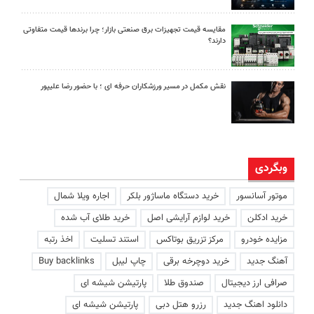
مقایسه قیمت تجهیزات برق صنعتی بازار؛ چرا برندها قیمت متفاوتی
دارند؟
نقش مکمل در مسیر ورزشکاران حرفه ای ؛ با حضور رضا علیپور
وبگردی
موتور آسانسور
خرید دستگاه ماساژور بلکر
اجاره ویلا شمال
خرید ادکلن
خرید لوازم آرایشی اصل
خرید طلای آب شده
مزایده خودرو
مرکز تزریق بوتاکس
استند تسلیت
اخذ رتبه
آهنگ جدید
خرید دوچرخه برقی
چاپ لیبل
Buy backlinks
صرافی ارز دیجیتال
صندوق طلا
پارتیشن شیشه ای
دانلود اهنگ جدید
رزرو هتل دبی
پارتیشن شیشه ای