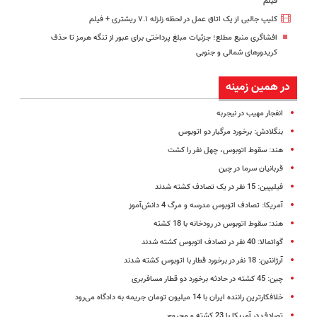
فیلم
کلیپ جالبی از یک اتاق عمل در لحظه زلزله ۷.۱ ریشتری + فیلم
افشاگری منبع مطلع؛ جزئیات مبلغ پرداختی برای عبور از تنگه هرمز تا حذف
کریدورهای شمالی و جنوبی
در همین زمینه
انفجار مهیب در نیجربه
بنگلادش: برخورد مرگبار دو اتوبوس
هند: سقوط اتوبوس، چهل نفر را کشت
قربانیان سرما در چین
فیلیپین: 15 نفر در یک تصادف کشته شدند
آمریکا: تصادف اتوبوس مدرسه و مرگ 4 دانش‌آموز
هند: سقوط اتوبوس در رودخانه با 18 کشته
گواتمالا: 40 نفر در تصادف اتوبوس کشته شدند
آرژانتین: 18 نفر در برخورد قطار با اتوبوس کشته شدند
چین: 45 کشته در حادثه برخورد دو قطار مسافربری
خلافکارترین راننده ایران با 14 میلیون تومان جریمه به دادگاه می‌رود
تصادف در آمریکا با 23 کشته و مجروح