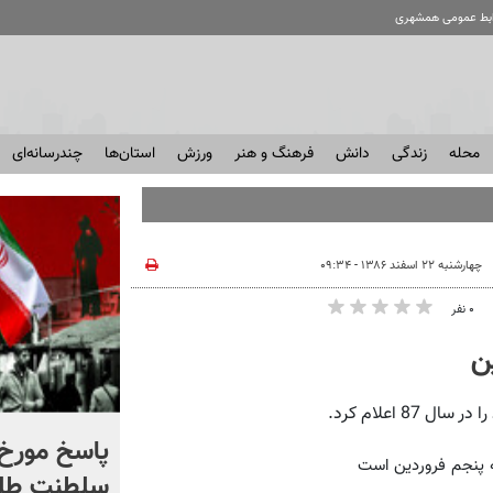
ابط عمومی همشهری
محله
زندگی
دانش
فرهنگ و هنر
ورزش
استان‌ها
چندرسانه‌ای
چهارشنبه ۲۲ اسفند ۱۳۸۶ - ۰۹:۳۴
۰ نفر
8 اعلام کرد.
شادمهر عقیلی قطعه «گل
پاسخ مورخ 
ه پنجم فروردین است
یاس» را بازخوانی کرد | ببینید
سلطنت طل