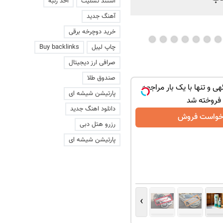
استند تسلیت
اخذ رتبه
آهنگ جدید
خرید دوچرخه برقی
چاپ لیبل
Buy backlinks
صرافی ارز دیجیتال
صندوق طلا
هی و تنها با یک بار مراجعه
پارتیشن شیشه ای
فروخته شد
دانلود اهنگ جدید
خواست فروش
رزرو هتل دبی
پارتیشن شیشه ای
›