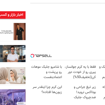
اخبار بازار و کسب
ک و
فقط با یه کرم جوانساز،
با شامپو جلبک موهات
پیری رو از خودت دور
رو پرپشت و
م
کن(تخفیف50%)
اعتمادبنفست
رو100برابر کن
ه
زیر تیغ جراحی و
این کرم چرا اینقدر سر
بوتاکس نروید!
زبون‌ها افتاده؟
ضدچروک جلبک
با40%تخفیف