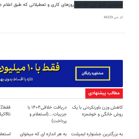
همچنین طبق این اطلاعیه
روزهای کاری و تعطیلاتی که طبق اعلام 
کد خبر
46329
ین کوییک گذاشتی برای فروش ؟ اینجا
جای این پک تقویت موی جلبک 
سریع و راحت بفروش
خالیه!45%تخفیف
درخواست فروش
خرید محصول
مطالب پیشنهادی
کاهش وزن باورنکردنی با یک
دریافت خلافی۱۴۰۴ با
ف
روش خانگی و خوشمزه
جزییات...(استعلام و
تا8کیلو کم کن!با تخفیف ویژه
پرداخت)
به بزرگترین جشنواره ایمپلنت
به هر اندازه ای که میخوای
استعلا