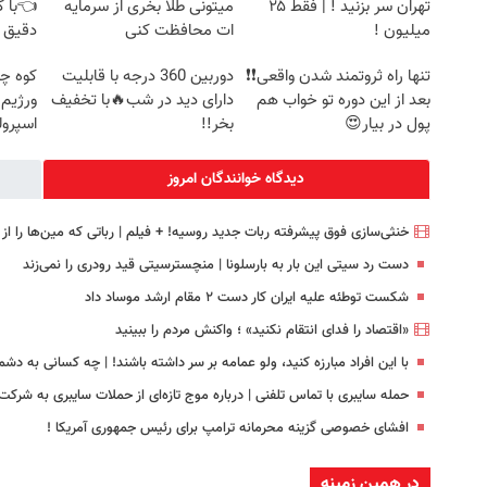
تهران سر بزنید ! | فقط ۲۵
میتونی طلا بخری از سرمایه
👈با ک
میلیون !
ات محافظت کنی
دقیق 
تنها راه ثروتمند شدن واقعی❗❗
دوربین 360 درجه با قابلیت
کوه چ
بعد از این دوره تو خواب هم
دارای دید در شب🔥با تخفیف
ورژیم
پول در بیار😍
بخر!!
اسپرول
دیدگاه خوانندگان امروز
خنثی‌سازی فوق پیشرفته ربات جدید روسیه! + فیلم | رباتی که مین‌ها را از
دست رد سیتی این بار به بارسلونا | منچسترسیتی قید رودری را نمی‌زند
شکست توطئه علیه ایران کار دست ۲ مقام ارشد موساد داد
«اقتصاد را فدای انتقام نکنید» ؛ واکنش مردم را ببینید
با این افراد مبارزه کنید، ولو عمامه بر سر داشته باشند! | چه کسانی به د
حمله سایبری با تماس تلفنی | درباره موج تازه‌ای از حملات سایبری به شرکت‌
افشای خصوصی گزینه محرمانه ترامپ برای رئیس جمهوری آمریکا !
در همین زمینه