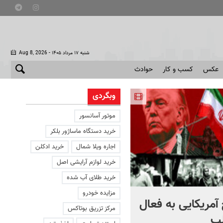
- شنبه ۱۷ مرداد ۱۴۰۵
Aug 8, 2026
عکس
کسب و کار
حوادث
وبگردی
موتور آسانسور
خرید دستگاه ماساژور بلکر
اجاره ویلا شمال
خرید ادکلن
خرید لوازم آرایشی اصل
خرید طلای آب شده
مزایده خودرو
آمریکایی به فعال
با دوچرخه به مترو بروید
مرکز تزریق بوتاکس
ب