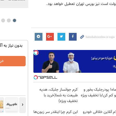
دولت است نیز بورس تهران تعطیل خواهد بود.
توی حمومت
تنها در چند ساعت و با یکبار مراجعه فروخته
بدون نیاز به آگ
شد ✅
درخواست فروش
در
قط2ماه! پودرجلبک بخور و
کرم جوانساز جلبک، هدیه
طبیعت به شما(خرید با
تخفیف ویژه)
‹
م آنلاین خلافی خودرو
این کرم چرا اینقدر سر زبون‌ها