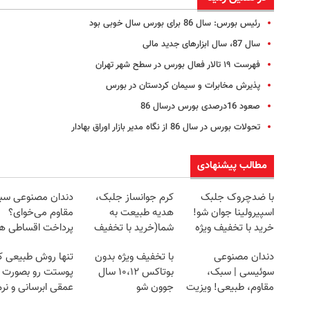
رئیس بورس: سال 86 برای بورس سال خوبی بود
سال 87، سال ابزارهای جدید مالی
فهرست ۱۹ تالار فعال بورس در سطح شهر تهران
پذیرش مخابرات و سیمان کردستان در بورس
صعود 16درصدی بورس درسال 86
تحولات بورس در سال 86 از نگاه مدیر بازار اوراق بهادار
مطالب پیشنهادی
با ضدچروک جلبک
کرم جوانساز جلبک،
دندان مصنوعی سب
اسپیرولینا جوان شو!
هدیه طبیعت به
مقاوم می‌خوای؟
خرید با تخفیف ویژه
شما(خرید با تخفیف
پرداخت اقساطی ه
ویژه)
داریم!😍 | 📍تهران
دندان مصنوعی
با تخفیف ویژه بدون
تنها روش طبیعی ک
سوئیسی | سبک،
بوتاکس ۱۰،۱۲ سال
پوستت رو بصورت
مقاوم، طبیعی! ویزیت
جوون شو
عمقی ابرسانی و نرم
رایگان+پرداخت
میکنه