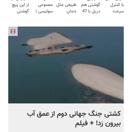
با کنترل
گوشتی هم
طبیعی مثل
مصنوعی
از این پیچ
مدت
اروپا، سبک
(نصف
تخفیف به
سرعت
دریل با 47
دندان
سوئیسی |
گوشتی
محدود)
و مقاوم |
قیمت بازار
مدت
اتوماتیک 🎯
تیکه
خودت!
سبک،
نداریم! 47
پرداخت
🔥)
محدود
(مجموعه
کاربردی! تا
نصب آسان
مقاوم،
تیکه
قسطی
47عددی +
تخفیف داره
و پرداخت
طبیعی!
کاربردی با
تخفیف
بخرش!🔥
اقساطی 💳
ویزیت
ضمانت
ویژه)
📍 تهران
رایگان+پرداخت
بازگشت
اقساطی😍
.
کشتی‌ جنگ جهانی دوم از عمق آب
اف
بیرون زد! + فیلم
ما