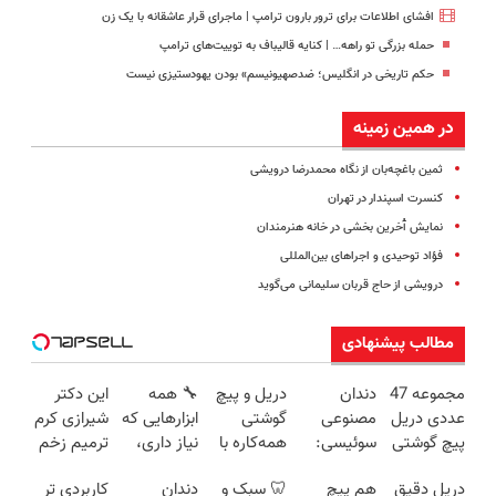
افشای اطلاعات برای ترور بارون ترامپ | ماجرای قرار عاشقانه با یک زن
حمله بزرگی تو راهه… | کنایه قالیباف به توییت‌های ترامپ
حکم تاریخی در انگلیس؛ ضدصهیونیسم» بودن یهودستیزی نیست
در همین زمینه
ثمین باغچه‌بان از نگاه محمدرضا درویشی
کنسرت اسپندار در تهران
نمایش آْخرین بخشی در خانه هنرمندان
فؤاد توحیدی و اجراهای بین‌المللی
درویشی از حاج قربان سلیمانی می‌گوید
مطالب پیشنهادی
مجموعه 47
دندان
دریل و پیچ
🔧 همه
این دکتر
عددی دریل
مصنوعی
گوشتی
ابزارهایی که
شیرازی کرم
پیچ گوشتی
سوئیسی:
همه‌کاره با
نیاز داری،
ترمیم زخم
شارژی
جدیدترین
گیربکس
توی یه کیف
ایرانی را
دریل دقیق
هم پیچ
🦷 سبک و
دندان
کاربردی تر
(تخفیف به
فناوری
هوشمند ⚙️
جمع شده!
ساخت!!!