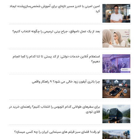
امین امینی با اندرز مسیر تازه‌ای برای آموزش شخصی‌سازی‌شده ایجاد
کرد
بعد از یک عمل ناموفق، جراح بینی ترمیمی را چگونه انتخاب کنیم؟
استعلام آنلاین خدمات دولتی: از کد پستی تا ثنا کدام را کجا انجام
دهیم؟
چرا باتری آیفون زود خالی می شود؟ ۹ راهکار واقعی
برای سفرهای طولانی کدام اتوبوس را انتخاب کنیم؟ راهنمای خرید در
فلای تودی
لو رفت! فضای سبز فیلم های سینمایی ایران را چه کسی میسازد؟