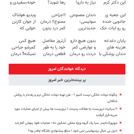
این دکتر کرم
نیاز به دارو!
رها شوید؟
خونه،سفیدی و
ترمیم کننده 23
(◂پرسش‌نامه)
(◂پرسش‌نامه
زیبایی دندوناتو
این جعبه ی
دندان مصنوعی
‼️جراحی
ویدیو هولناک
روزه ساخت!
رو پرکن)
برگردون
جادویی خنده
سوئیسی:
ممنوع‼️ درمان
از جوان کارتن
(40%off)
رو رو لبات حک
جدیدترین
کمر درد بدون
خوابی که
میکنه
فناوری اروپا،
جراحی و دوره
میلیاردر شد.
پایان دغدغه
بدون هیچ دارو
آرتروز مفاصل
هیچ کس
خرید40%تخفیف
سبک و مقاوم |
نقاهت
آموزش رایگان
هزینه های
و عوارضی کمر
خود را به طور
کمرشو جراحی
پرداخت قسطی
دندان پزشکی با
دردت رو درمان
قطعی درمان
نمیکنه❗ درمان
پک سفید
کن!
کنید!
کمردرد بدون
کننده خانگی
(پرسش‌نامه)
◗پرسش‌نامه◖
قرص
دیدگاه خوانندگان امروز
(پرسشنامه)
پر بیننده‌ترین خبر امروز
چگونه دونات خانگی درست کنیم ؟ ؛ طرز تهیه دونات خانگی نرم و پف‌دار با روکش
شکلاتی
۲ سرکرده تروریست به هلاکت رسیدند | تروریست ها پیش از اجرای عملیات مورد
ضربه قرار گرفتند
نیویورک‌تایمز: سیا یک گروه ویژه مخفی تشکیل داد؛ عملیات نفوذ پنهانی آغاز شد
دنیل بی خیال پرسپولیس نمی شود | مبلغ پیشنهادی باشگاه چقدر بود؟