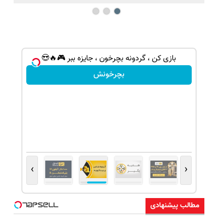
بازی کن ، گردونه بچرخون ، جایزه ببر 🎮🔥😍
بچرخونش
›
‹
مطالب پیشنهادی