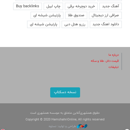
آهنگ جدید
خرید دوچرخه برقی
چاپ لیبل
Buy backlinks
صرافی ارز دیجیتال
صندوق طلا
پارتیشن شیشه ای
دانلود اهنگ جدید
رزرو هتل دبی
پارتیشن شیشه ای
درباره ما
قیمت دلار، طلا و سکه
تبلیغات
نسخه دسکتاپ
حقوق همشهری‌آنلاین متعلق به موسسه همشهری است
Copyright © 2020 HamshahriOnline, All rights reserved
طراحی و تولید: نستوه