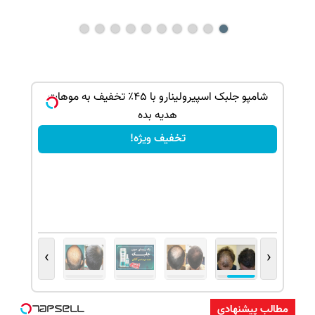
بک!
شامپو جلبک اسپیرولینارو با ۴۵٪ تخفیف به موهات
هدیه بده
تخفیف ویژه!
›
‹
مطالب پیشنهادی