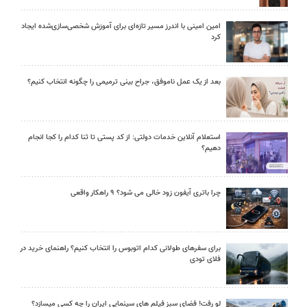
امین امینی با اندرز مسیر تازه‌ای برای آموزش شخصی‌سازی‌شده ایجاد
کرد
بعد از یک عمل ناموفق، جراح بینی ترمیمی را چگونه انتخاب کنیم؟
استعلام آنلاین خدمات دولتی: از کد پستی تا ثنا کدام را کجا انجام
دهیم؟
چرا باتری آیفون زود خالی می شود؟ ۹ راهکار واقعی
برای سفرهای طولانی کدام اتوبوس را انتخاب کنیم؟ راهنمای خرید در
فلای تودی
لو رفت! فضای سبز فیلم های سینمایی ایران را چه کسی میسازد؟