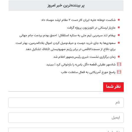
پر بیننده‌ترین خبر امروز
شکست توطئه علیه ایران کار دست ۲ مقام ارشد موساد داد
مازیار لرستانی در تلویزیون پروژه گرفت
پیغام تند سرمربی تیم ملی به ستاره استقلال؛ احمق بودم بردمت جام جهانی
سعودی‌ها به جای خرید دوست و حیف‌ومیل کردن اموال بلادالحرمین، بهتر است
برای دفاع از مسجدالاقصی در برابر رژیم صهیونیستی ائتلاف تشکیل دهد
زمان برگزاری نشست خبری رئیس‌جمهور اعلام شد
شادمهر عقیلی قطعه «گل یاس» را بازخوانی کرد | ببینید
پاسخ مورخ آمریکایی به فعال سلطنت طلب
نظر شما