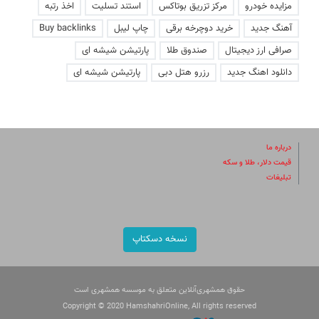
مزایده خودرو
مرکز تزریق بوتاکس
استند تسلیت
اخذ رتبه
آهنگ جدید
خرید دوچرخه برقی
چاپ لیبل
Buy backlinks
صرافی ارز دیجیتال
صندوق طلا
پارتیشن شیشه ای
دانلود اهنگ جدید
رزرو هتل دبی
پارتیشن شیشه ای
درباره ما
قیمت دلار، طلا و سکه
تبلیغات
نسخه دسکتاپ
حقوق همشهری‌آنلاین متعلق به موسسه همشهری است
Copyright © 2020 HamshahriOnline, All rights reserved