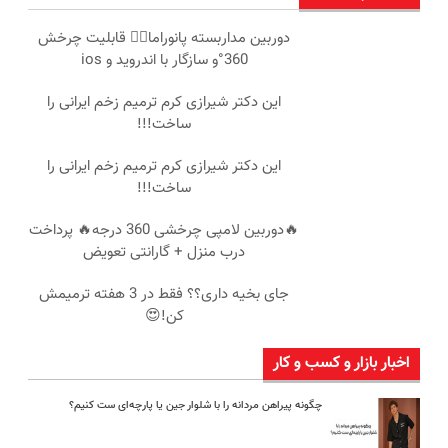
دوربین مداربسته پانوراما👈🏻 قابلیت چرخش
360°و سازگار با اندروید و ios
این دکتر شیرازی کرم ترمیم زخم ایرانی را
ساخت!!!
این دکتر شیرازی کرم ترمیم زخم ایرانی را
ساخت!!!
🔥دوربین لامپی چرخشی 360 درجه🔥 پرداخت
درب منزل + گارانتی تعویض
جای بخیه داری؟؟ فقط در 3 هفته ترمیمش
کن!😍
اخبار بازار و کسب و کار
چگونه پیراهن مردانه را با شلوار جین یا پارچه‌ای ست کنیم؟