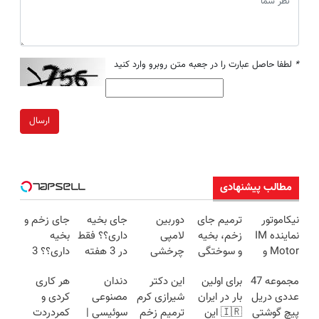
*
لطفا حاصل عبارت را در جعبه متن روبرو وارد کنید
ارسال
مطالب پیشنهادی
نیکاموتور
ترمیم جای
دوربین
جای بخیه
جای زخم و
نماینده IM
زخم، بخیه
لامپی
داری؟؟ فقط
بخیه
Motor و
و سوختگی
چرخشی
در 3 هفته
داری؟؟ 3
Lynk&Co
فقط در 3
360 درجه
ترمیمش
هفته‌ای
مجموعه 47
برای اولین
این دکتر
دندان
هر کاری
در ایران
هفته!!😍
فقط امروز
کن!😍
محوش کن!
عددی دریل
بار در ایران
شیرازی کرم
مصنوعی
کردی و
حراج شد🔥
پیچ گوشتی
🇮🇷 این
ترمیم زخم
سوئیسی |
کمردردت
پرداخت