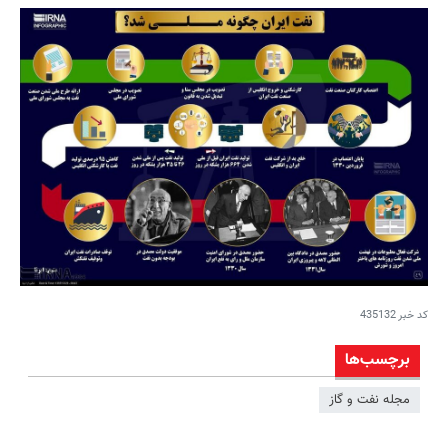
کد خبر
435132
برچسب‌ها
مجله نفت و گاز