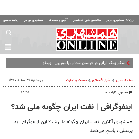
روزنامه همشهری امروز
نیازمندی های همشهری
آگهی و تبلیغات
همشهری تی وی
روابط عمومی ه
شکار پلنگ ایرانی در خراسان‌ شمالی با دوربین | ویدئو
صفحه اصلی
اخبار اقتصادی
صنعت و تجارت
چهارشنبه ۲۹ اسفند ۱۳۹۷ -
مجموع نظرات: ۰
۱۸:۴۵
اینفوگرافی | نفت ایران چگونه ملی شد؟
همشهری آنلاین: نفت ایران چگونه ملی شد؟ این اینفوگرافی به
پرسش ، پاسخ می‌دهد