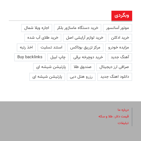
وبگردی
موتور آسانسور
خرید دستگاه ماساژور بلکر
اجاره ویلا شمال
خرید ادکلن
خرید لوازم آرایشی اصل
خرید طلای آب شده
مزایده خودرو
مرکز تزریق بوتاکس
استند تسلیت
اخذ رتبه
آهنگ جدید
خرید دوچرخه برقی
چاپ لیبل
Buy backlinks
صرافی ارز دیجیتال
صندوق طلا
پارتیشن شیشه ای
دانلود اهنگ جدید
رزرو هتل دبی
پارتیشن شیشه ای
درباره ما
قیمت دلار، طلا و سکه
تبلیغات