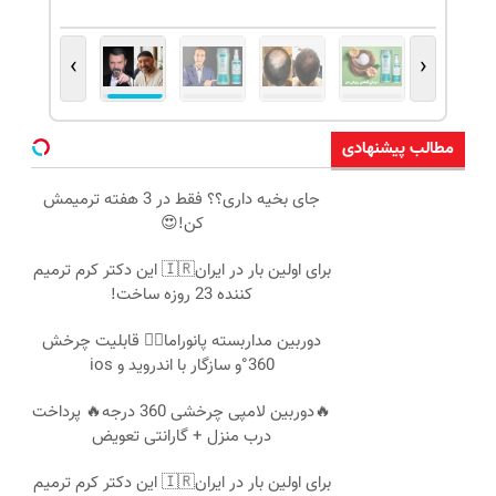
›
‹
مطالب پیشنهادی
جای بخیه داری؟؟ فقط در 3 هفته ترمیمش
کن!😍
برای اولین بار در ایران🇮🇷 این دکتر کرم ترمیم
کننده 23 روزه ساخت!
دوربین مداربسته پانوراما👈🏻 قابلیت چرخش
360°و سازگار با اندروید و ios
🔥دوربین لامپی چرخشی 360 درجه🔥 پرداخت
درب منزل + گارانتی تعویض
برای اولین بار در ایران🇮🇷 این دکتر کرم ترمیم