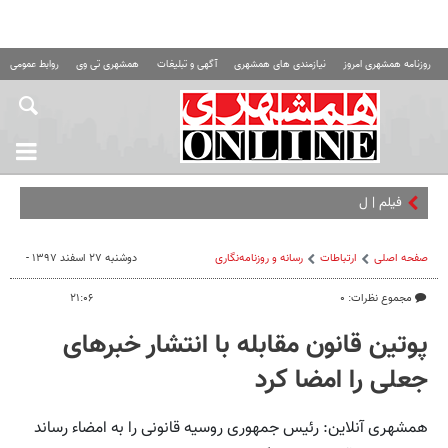
روزنامه همشهری امروز
نیازمندی های همشهری
آگهی و تبلیغات
همشهری تی وی
روابط عمومی ه
فیلم | لحظه ورود
صفحه اصلی
ارتباطات
رسانه و روزنامه‌نگاری
دوشنبه ۲۷ اسفند ۱۳۹۷ -
مجموع نظرات: ۰
۲۱:۰۶
پوتین قانون مقابله با انتشار خبرهای
جعلی را امضا کرد
همشهری آنلاین: رئیس جمهوری روسیه قانونی را به امضاء رساند