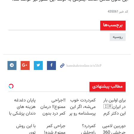
کد خبر
435061
برچسب‌ها
روسیه
مطالب پیشنهادی
برای اولین بار
کمردردت خوب
‼️جراحی
پایان دغدغه
در ایران🇮🇷
می‌شه، اگر این
ممنوع‼️ درمان
هزینه های
این دکتر کرم
پرسشنامه رو پر
کمر درد بدون
دندان پزشکی با
ترمیم کننده 23
کنی!!
جراحی و دوره
پک سفید
دوربین لامپی
کمردرد؟
جراحی کمر
با این روش
روزه ساخت!
نقاهت
کننده خانگی
چرخشی 360
راه‌حلش
ممنوع شده!
توی