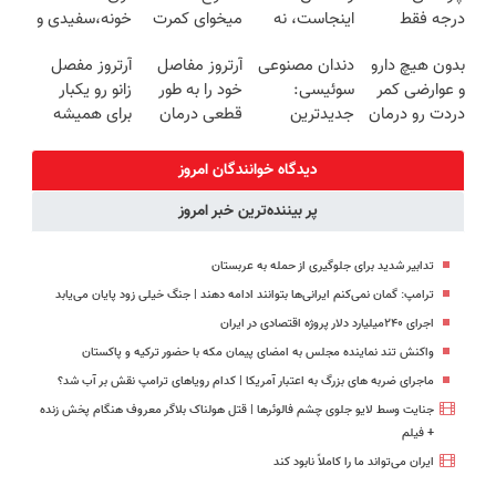
درجه فقط
اینجاست، نه
میخوای کمرت
خونه،سفیدی و
امروز حراج شد
توی داروخونه
رو در منزل
زیبایی دندوناتو
بدون هیچ دارو
دندان مصنوعی
آرتروز مفاصل
آرتروز مفصل
🔥 پرداخت
درمان کنی؟
برگردون
و عوارضی کمر
سوئیسی:
خود را به طور
زانو رو یکبار
درب منزل
((پرسش‌نامه))
(40%off)
دردت رو درمان
جدیدترین
قطعی درمان
برای همیشه
کن!
فناوری اروپا،
کنید!
درمان کن!
(پرسش‌نامه)
سبک و مقاوم |
◗پرسش‌نامه◖
◗پرسش‌نامه◖
دیدگاه خوانندگان امروز
پرداخت قسطی
پر بیننده‌ترین خبر امروز
تدابیر شدید برای جلوگیری از حمله به عربستان
ترامپ: گمان نمی‌کنم ایرانی‌ها بتوانند ادامه دهند | جنگ خیلی زود پایان می‌یابد
اجرای ۲۴۰میلیارد دلار پروژه اقتصادی در ایران
واکنش تند نماینده مجلس به امضای پیمان مکه با حضور ترکیه و پاکستان
ماجرای ضربه های بزرگ به اعتبار آمریکا | کدام رویاهای ترامپ نقش بر آب شد؟
جنایت وسط لایو جلوی چشم فالوئرها | قتل هولناک بلاگر معروف هنگام پخش زنده
+ فیلم
ایران می‌تواند ما را کاملاً نابود کند