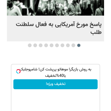
پاسخ مورخ آمریکایی به فعال سلطنت
با
طلب
ک جهت
به روش بازیگرا موهاتو پرپشت کن! شامپوجلبک
با40%تخفیف
تخفیف ویژه!