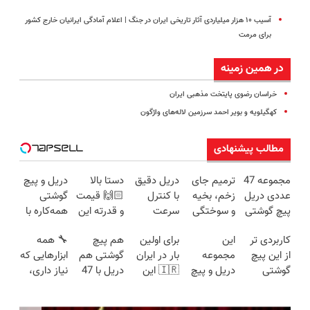
آسیب ۱۰ هزار میلیاردی آثار تاریخی ایران در جنگ | اعلام آمادگی ایرانیان خارج کشور
برای مرمت
در همین زمینه
خراسان رضوی پایتخت مذهبی ایران
کهگیلویه و بویر احمد سرزمین لاله‌های واژگون
مطالب پیشنهادی
مجموعه 47
ترمیم جای
دریل دقیق
دستا بالا
دریل و پیچ
عددی دریل
زخم، بخیه
با کنترل
🙌🏻 قیمت
گوشتی
پیچ گوشتی
و سوختگی
سرعت
و قدرته این
همه‌کاره با
شارژی
فقط در 3
اتوماتیک 🎯
دریل کشته
گیربکس
کاربردی تر
این
برای اولین
هم پیچ
🔧 همه
(تخفیف به
هفته!!😍
(مجموعه
میده🔥
هوشمند ⚙️
از این پیچ
مجموعه
بار در ایران
گوشتی هم
ابزارهایی که
مدت
47عددی +
(نصف
گوشتی
دریل و پیچ
🇮🇷 این
دریل با 47
نیاز داری،
محدود)
تخفیف
قیمت بازار
نداریم! 47
گوشتی رو با
دکتر کرم
تیکه
توی یه کیف
ویژه)
🔥)
تیکه
گارانتی و
ترمیم کننده
کاربردی! تا
جمع شده!