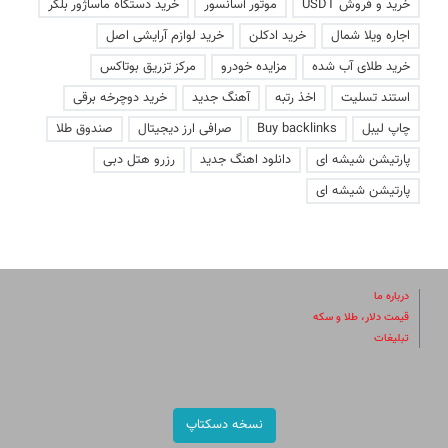
خرید و فروش USDT
موتور آسانسور
خرید دستگاه ماساژور بلکر
اجاره ویلا شمال
خرید ادکلن
خرید لوازم آرایشی اصل
خرید طلای آب شده
مزایده خودرو
مرکز تزریق بوتاکس
استند تسلیت
اخذ رتبه
آهنگ جدید
خرید دوچرخه برقی
چاپ لیبل
Buy backlinks
صرافی ارز دیجیتال
صندوق طلا
پارتیشن شیشه ای
دانلود اهنگ جدید
رزرو هتل دبی
پارتیشن شیشه ای
درباره ما
قیمت دلار، طلا و سکه
تبلیغات
نسخه دسکتاپ