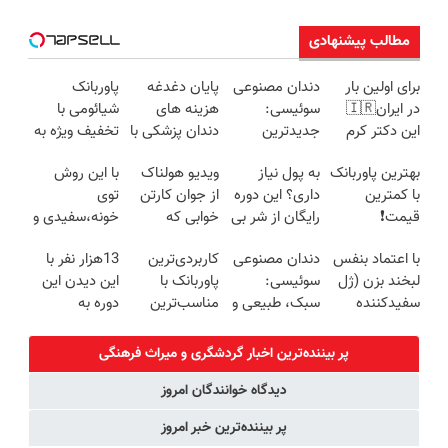
مطالب پیشنهادی
برای اولین بار
دندان مصنوعی
پایان دغدغه
پاوربانک
در ایران🇮🇷
سوئیسی:
هزینه های
شیائومی با
این دکتر کرم
جدیدترین
دندان پزشکی با
تخفیف ویژه به
ترمیم کننده 23
فناوری اروپا،
پک سفید
مدت محدود🔥
بهترین پاوربانک
به پول نیاز
ویدیو هولناک
با این روش
روزه ساخت!
سبک و مقاوم |
کننده خانگی
با کمترین
داری؟ این دوره
از جوان کارتن
توی
پرداخت قسطی
قیمت❗
رایگان از شر بی
خوابی که
خونه،سفیدی و
پولی خلاصت
میلیاردر شد.
زیبایی دندوناتو
با اعتماد بنفس
دندان مصنوعی
کاربردی‌ترین
13هزار نفر با
میکنه
آموزش رایگان
برگردون
لبخند بزن (ژل
سوئیسی:
پاوربانک با
این دیدن این
(40%off)
سفیدکننده
سبک، طبیعی و
مناسب‌ترین
دوره به
دندان40%تخفیف)
بدون لقی | 📍
قیمت❗
آرزوهاشون
تهران
رسیدن |
پر بیننده‌ترین اخبار گردشگری و ميراث فرهنگی
ثبت‌‌نام رایگان
دیدگاه خوانندگان امروز
پر بیننده‌ترین خبر امروز