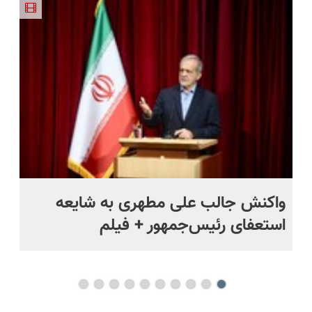
کاربردی با
نصف قیمت
23 روزه
تخفیف داره
تخفیف به
ضمانت
بخر!😉
ساخت!
بخرش!🔥
مدت
بازگشت
محدود
واکنش جالب علی مطهری به شایعه
کا
استعفای رئیس‌جمهور + فیلم
نن
پی