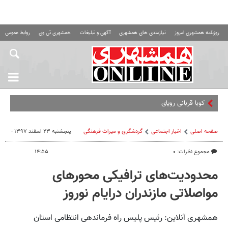
روزنامه همشهری امروز
نیازمندی های همشهری
آگهی و تبلیغات
همشهری تی وی
روابط عمومی ه
کوبا قربانی رویای آمریکا در تسل
صفحه اصلی
اخبار اجتماعی
گردشگری و ميراث فرهنگی
پنجشنبه ۲۳ اسفند ۱۳۹۷ -
مجموع نظرات: ۰
۱۴:۵۵
محدودیت‌های ترافیکی محورهای
مواصلاتی مازندران درایام نوروز
همشهری آنلاین: رئیس پلیس راه فرماندهی انتظامی استان