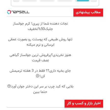
مطالب پیشنهادی
نجات دهنده شما از پیری! کرم جوانساز
جلبک50%تخفیف
تنها روش طبیعی که پوستت رو بصورت عمقی
ابرسانی و نرم میکنه
هنوز نخریدی؟پرفروش ترین جوانساز گیاهی
نصف قیمت
جای بخیه داری؟؟ فقط در 3 هفته ترمیمش
کن!😍
بلایی که کبد چرب بر سر این دختر جوان آورد😓
حتما ببین
اخبار بازار و کسب و کار