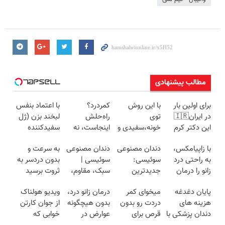
مطالب پیشنهادی
برای اولین بار
با این روش
کمردرد؟
با اعتماد بنفس
در ایران🇮🇷
توی
راه‌حلش
لبخند بزن (ژل
این دکتر کرم
خونه،سفیدی و
اینجاست، نه
سفیدکننده
ترمیم کننده 23
زیبایی دندوناتو
توی داروخونه
دندان40%تخفیف)
با زاپیامکس،
دندان مصنوعی
دندان مصنوعی
به سرعت و
روزه ساخت!
برگردون
به راحتی درد
سوئیسی:
سوئیسی |
بدون دردسر به
(40%off)
زانو را درمان
جدیدترین
سبک، مقاوم،
ثروت برسید
کنید!
فناوری اروپا،
طبیعی! ویزیت
(دوره کاملا
پایان دغدغه
میخوای کمر
درمان زانو درد،
ویدیو هولناک
سبک و مقاوم |
رایگان+پرداخت
رایگان
هزینه های
دردت رو بدون
بدون هیچگونه
از جوان کارتن
پرداخت قسطی
اقساطی😍
پولسازی)
دندان پزشکی با
قرص برای
عوارض در
خوابی که