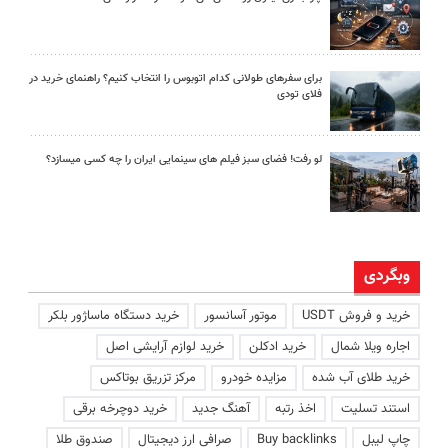
برای سفرهای طولانی کدام اتوبوس را انتخاب کنیم؟ راهنمای خرید در
فلای تودی
لو رفت! فضای سبز فیلم های سینمایی ایران را چه کسی میسازد؟
وبگردی
خرید و فروش USDT
موتور آسانسور
خرید دستگاه ماساژور بلکر
اجاره ویلا شمال
خرید ادکلن
خرید لوازم آرایشی اصل
خرید طلای آب شده
مزایده خودرو
مرکز تزریق بوتاکس
استند تسلیت
اخذ رتبه
آهنگ جدید
خرید دوچرخه برقی
چاپ لیبل
Buy backlinks
صرافی ارز دیجیتال
صندوق طلا