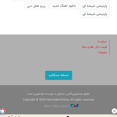
پارتیشن شیشه ای
دانلود اهنگ جدید
رزرو هتل دبی
پارتیشن شیشه ای
درباره ما
قیمت دلار، طلا و سکه
تبلیغات
نسخه دسکتاپ
حقوق همشهری‌آنلاین متعلق به موسسه همشهری است
Copyright © 2020 HamshahriOnline, All rights reserved
طراحی و تولید: نستوه