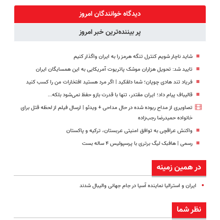
پک سفید
همیشه خوب
منزل
میلیاردر شد.
کننده خانگی
کنی؟
(◂پرسش‌نامه)
آموزش رایگان
دیدگاه خوانندگان امروز
(◂پرسش‌نامه
پر بیننده‌ترین خبر امروز
رو پر کن)
شاید ناچار شویم کنترل تنگه هرمز را به ایران واگذار کنیم
تایید شد: تحویل هزاران موشک پاتریوت آمریکایی به این همسایگان ایران
فریاد تند هادی چوپان؛‌ شما دلقکید | اگر مرد هستید افتخارات من را کسب کنید
قالیباف پیام داد؛ ایران مقتدر، تنها با قدرت بازو حفظ نمی‌شود بلکه...
تصاویری از مداح ربوده شده در حال مداحی + ویدئو | ارسال فیلم از لحظه قتل برای
خانواده‌ حمیدرضا رجب‌زاده
واکنش عراقچی به توافق امنیتی عربستان، ترکیه و پاکستان
رسمی | هافبک لیگ برتری با پرسپولیس ۴ ساله بست
در همین زمینه
ایران و استرالیا نماینده آسیا در جام جهانی والیبال شدند
نظر شما