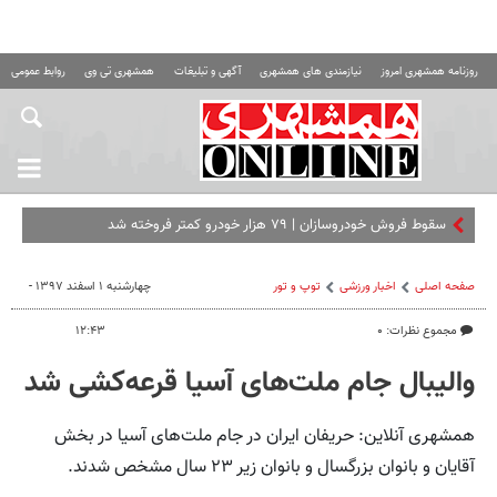
روزنامه همشهری امروز
نیازمندی های همشهری
آگهی و تبلیغات
همشهری تی وی
روابط عمومی ه
سقوط فروش خودروسازان | ۷۹ هزار خودرو کمتر فروخته شد
صفحه اصلی
اخبار ورزشی
توپ و تور
چهارشنبه ۱ اسفند ۱۳۹۷ -
مجموع نظرات: ۰
۱۲:۴۳
والیبال جام ملت‌های آسیا قرعه‌کشی شد
همشهری آنلاین: حریفان ایران در جام ملت‌های آسیا در بخش
آقایان و بانوان بزرگسال و بانوان زیر ۲۳ سال مشخص شدند.