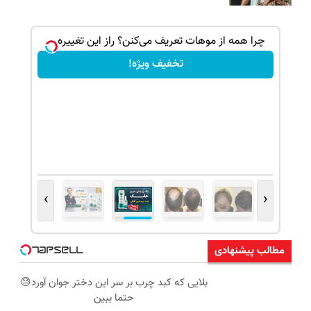
بک!
چرا همه از موهات تعریف می‌کنن؟ راز این تغییره...
تخفیف ویژه!
›
‹
مطالب پیشنهادی
بلایی که کبد چرب بر سر این دختر جوان آورد😓
حتما ببین