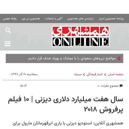
روزنامه همشهری امروز
نیازمندی های همشهری
آگهی و تبلیغات
همشهری تی وی
روابط عمومی ه
مواضع نیروهای سعودی را با موشک و پهپاد هدف قرار دادیم
صفحه اصلی
اخبار فرهنگی
سینما
سه‌شنبه ۲۰ آذر ۱۳۹۷ -
مجموع نظرات: ۰
۱۵:۱۲
سال هفت میلیارد دلاری دیزنی | ۱۰ فیلم
پرفروش ۲۰۱۸
همشهری آنلاین: استودیو دیزنی با یاری ابرقهرمانان مارول برای