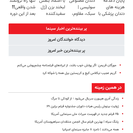
پایان دغدغه
دندان مصنوعی
با اعتماد بنفس
تنها راه ثروتمند
خرید40%تخفیف
پولدار شی)
نداری امتحانش
برگردون
هزینه های
سوئیسی |
لبخند بزن (ژل
شدن واقعی❗❗
مجانیه
(40%off)
دندان پزشکی با
سبک، مقاوم،
سفیدکننده
بعد از این دوره
پک سفید
طبیعی! ویزیت
دندان40%تخفیف)
تو خواب هم
کننده خانگی
رایگان+پرداخت
پول در بیار😍
پر بیننده‌ترین اخبار سینما
اقساطی😍
دیدگاه خوانندگان امروز
پر بیننده‌ترین خبر امروز
مورگان فریمن: اگر پولش خوب باشد، از ایرادهای فیلمنامه چشم‌پوشی می‌کنم
گریم عجیب نیکلاس کیج و کریستین بیل همه را شوکه کرد
در همین زمینه
زندگی آدری هپبورن سریال می‌شود ؛ از کودکی تا مرگ
ژولیت بینوش رئیس هیات داوران جشنواره فیلم برلین ۶۹
۲۵ فیلم جدید در فهرست میراث ملی سینمایی آمریکا
پلنگ سیاه | بهترین فیلم سال انجمن منتقدان سیاهپوستان آمریکا
همه می‌دانند | نامزد ۸ جایزه سینمای اسپانیا