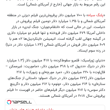
این رقم مربوط به بازار جهانی (خارج از آمریکای شمالی) است.
«
پلنگ سیاه
» با ۷۰۰ میلیون دلار پرفروش‌ترین فیلم دیزنی در منطقه
آمریکای شمالی و با ۱.۳۵ میلیارد دلار دومین فیلم پرفروش در
دنیاست. این در حالی است که «انتقام‌جویان: جنگ ابدی» در بازار
داخلی آمریکا ۶۷۹ میلیون دلار فروخته و تنها فیلم دو میلیارد دلاری
در گیشه جهانی لقب گرفته است. انیمیشن «اینکردیبل‌ها ۲» هم با
۶۰۹ میلیون دلار فروش در آمریکای شمالی (۱.۲۴ میلیارد دلار در دنیا)
در رده سوم ایستاد.
«دنیای ژوراسیک: قلمرو سقوط‌کرده» با ۴۱۷ میلیون دلار (۱.۳ میلیارد
دلار در دنیا)، «ددپول ۲» با ۳۱۸ میلیون دلار، «ماموریت: غیرممکن –
فال‌اوت» با ۲۲۰ میلیون دلار، «مرد مورچه‌ای و زنبورک» با ۲۱۷
میلیون دلار (۶۲۲ میلیون دلار در دنیا)، «سولو: داستانی از جنگ‌های
ستاره‌ای» با ۲۱۴ میلیون دلار، «ونوم» با ۲۱۲ میلیون دلار و «گرینچ
دکتر سوس» با ۲۰۷ میلیون دیگر فیلم‌های حاضر در فهرست ۱۰ فیلم
پرفروش سال ۲۰۱۸ در آمریکای شمالی هستند.
پایان دغدغه هزینه های دندان