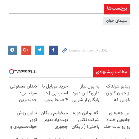
برچسب‌ها
سینمای جهان
مطالب پیشنهادی
ویدیو هولناک
به پول نیاز
خرید موبایل با
دندان مصنوعی
از جوان کارتن
داری؟ این دوره
اسنپ پی | در
سوئیسی:
خوابی که
رایگان از شر بی
۴ قسط بدون
جدیدترین
میلیاردر شد.
پولی خلاصت
سود و کارمزد!
فناوری اروپا،
این جعبه ی
اگه تو این دوره
میخوایم رایگان
با این روش
آموزش رایگان
میکنه
سبک و مقاوم |
جادویی خنده
شرکت نکنی
بهت یاد بدیم
توی
پرداخت قسطی
رو رو لبات حک
باختی! ( رایگان
چجوری
خونه،سفیدی و
میکنه
آموزش ببین
پولدارشی! باور
زیبایی دندوناتو