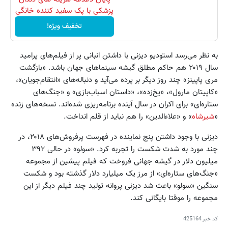
پزشکی با پک سفید کننده خانگی
تخفیف ویژه!
به نظر می‌رسد استودیو دیزنی با داشتن انبانی پر از فیلم‌های پرامید
سال ۲۰۱۹ هم حاکم مطلق گیشه سینماهای جهان باشد. «بازگشت
مری پاپینز» چند روز دیگر بر پرده می‌آید و دنباله‌های «انتقام‌جویان»،
«کاپیتان مارول»، «یخ‌زده»، «داستان اسباب‌بازی» و «جنگ‌های
ستاره‌ای» برای اکران در سال آینده برنامه‌ریزی شده‌اند. نسخه‌های زنده
«
شیرشاه
» و «علاءالدین» را هم نباید از قلم انداخت.
دیزنی با وجود داشتن پنج نماینده در فهرست پرفروش‌های ۲۰۱۸، در
چند مورد به شدت شکست را تجربه کرد. «سولو» در حالی ۳۹۲
میلیون دلار در گیشه جهانی فروخت که فیلم پیشین از مجموعه
«جنگ‌های ستاره‌ای» از مرز یک میلیارد دلار گذشته بود و شکست
سنگین «سولو» باعث شد دیزنی پروانه تولید چند فیلم دیگر از این
مجموعه را موقتا بایگانی کند.
کد خبر
425164