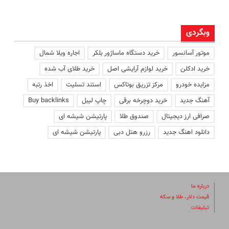
وبگردی
موتور آسانسور
خرید دستگاه ماساژور بلکر
اجاره ویلا شمال
خرید ادکلن
خرید لوازم آرایشی اصل
خرید طلای آب شده
مزایده خودرو
مرکز تزریق بوتاکس
استند تسلیت
اخذ رتبه
آهنگ جدید
خرید دوچرخه برقی
چاپ لیبل
Buy backlinks
صرافی ارز دیجیتال
صندوق طلا
پارتیشن شیشه ای
دانلود اهنگ جدید
رزرو هتل دبی
پارتیشن شیشه ای
درباره ما
قیمت دلار، طلا و سکه
تبلیغات