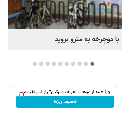
با دوچرخه به مترو بروید
بو
بک!
چرا همه از موهات تعریف می‌کنن؟ راز این تغییره...
تخفیف ویژه!