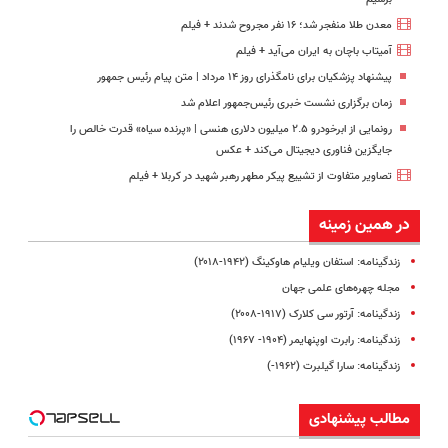
معدن طلا منفجر شد؛ ۱۶ نفر مجروح شدند + فیلم
آمیتاب باچان به ایران می‌آید + فیلم
پیشنهاد پزشکیان برای نامگذرای روز ۱۴ مرداد | متن پیام رئیس جمهور
زمان برگزاری نشست خبری رئیس‌جمهور اعلام شد
رونمایی از ابرخودرو ۲.۵ میلیون دلاری هنسی | «پرنده سیاه» قدرت خالص را
جایگزین فناوری دیجیتال می‌کند + عکس
تصاویر متفاوت از تشییع پیکر مطهر رهبر شهید در کربلا + فیلم
در همین زمینه
زندگینامه: استفان ویلیام هاوکینگ (۱۹۴۲-۲۰۱۸)
مجله چهره‌های علمی جهان
زندگینامه: آرتور سی کلارک (۱۹۱۷-۲۰۰۸)
زندگینامه: رابرت اوپنهایمر (۱۹۰۴- ۱۹۶۷)
زندگینامه: سارا گیلبرت (۱۹۶۲-)
مطالب پیشنهادی