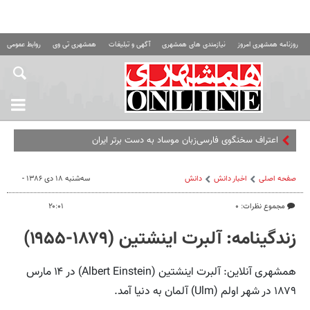
روزنامه همشهری امروز
نیازمندی های همشهری
آگهی و تبلیغات
همشهری تی وی
روابط عمومی ه
اعتراف سخنگوی فارسی‌زبان موساد به دست برتر ایران
صفحه اصلی
اخبار دانش
دانش
سه‌شنبه ۱۸ دی ۱۳۸۶ -
مجموع نظرات: ۰
۲۰:۰۱
زندگینامه: آلبرت اینشتین (۱۸۷۹-۱۹۵۵)
همشهری آنلاین: آلبرت اینشتین (Albert Einstein) در ۱۴ مارس
۱۸۷۹ در شهر اولم (Ulm) آلمان به دنیا آمد.