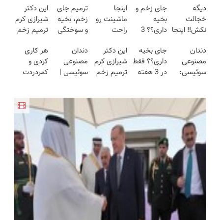
دیگه
جای زخم و
اینجا
ترمیم جای
این دکتر
خجالت
بخیه
ماشینت رو
زخم، بخیه
شیرازی کرم
نکش‼️ اینجا
داری؟؟ 3
راحت
و سوختگی
ترمیم زخم
قسطی مو
هفته‌ای
بفروش (
فقط در 3
ایرانی را
دندان
جای بخیه
این دکتر
دندان
هر کاری
بکار
محوش کن!
ثبت
هفته!!😍
ساخت!!!
مصنوعی
داری؟؟ فقط
شیرازی کرم
مصنوعی
کردی و
(تضمینی)
درخواست
سوئیسی:
در 3 هفته
ترمیم زخم
سوئیسی |
کمردردت
فروش)
جدیدترین
ترمیمش
ایرانی را
سبک،
درمان نشد؟
فناوری
کن!😍
ساخت!!!
مقاوم،
پر کردن
اروپا، سبک
طبیعی!
پرسشنامه و
و مقاوم |
ویزیت
دریافت راه
پرداخت
رایگان+پرداخت
حل
قسطی
اقساطی😍