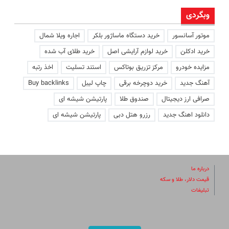
وبگردی
موتور آسانسور
خرید دستگاه ماساژور بلکر
اجاره ویلا شمال
خرید ادکلن
خرید لوازم آرایشی اصل
خرید طلای آب شده
مزایده خودرو
مرکز تزریق بوتاکس
استند تسلیت
اخذ رتبه
آهنگ جدید
خرید دوچرخه برقی
چاپ لیبل
Buy backlinks
صرافی ارز دیجیتال
صندوق طلا
پارتیشن شیشه ای
دانلود اهنگ جدید
رزرو هتل دبی
پارتیشن شیشه ای
درباره ما
قیمت دلار، طلا و سکه
تبلیغات