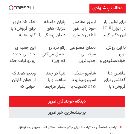
مطالب پیشنهادی
برای اولین بار
آرتروز مفاصل
پایان دغدغه
جک s5 داری
در ایران🇮🇷
خود را به طور
هزینه های
برای فروش؟ با
این دکتر کرم
قطعی درمان
دندان پزشکی با
کارنامه به
ترمیم کننده 23
کنید!
پک سفید
بهترین قیمت
با این روش
دندان مصنوعی
زانو درد رو
این جعبه ی
روزه ساخت!
◗پرسش‌نامه◖
کننده خانگی
بفروش!
توی
سوئیسی:
تحمل می‌کنی
جادویی خنده
خونه،سفیدی و
جدیدترین
که چی؟
رو رو لبات حک
زیبایی دندوناتو
فناوری اروپا،
راه‌حلش
میکنه
ماشین دنا
شامپو جلبک
تنها در چند
ویدیو هولناک
برگردون
سبک و مقاوم |
همین‌جاست!
خرید40%تخفیف
گذاشتی برای
اسپیرولینارو با
ساعت و با
از جوان کارتن
(40%off)
پرداخت قسطی
فروش؟ با
۴۵٪ تخفیف به
یکبار مراجعه
خوابی که
خودرو45 راحت
موهات هدیه
فروخته شد ✅
میلیاردر شد.
بفروش
بده
آموزش رایگان
دیدگاه خوانندگان امروز
پر بیننده‌ترین خبر امروز
ترامپ: شخصاً در مذاکرات با ایران درگیر هستم؛ ممکن است به‌زودی به توافق
برسیم