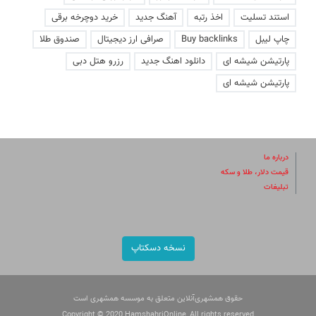
استند تسلیت
اخذ رتبه
آهنگ جدید
خرید دوچرخه برقی
چاپ لیبل
Buy backlinks
صرافی ارز دیجیتال
صندوق طلا
پارتیشن شیشه ای
دانلود اهنگ جدید
رزرو هتل دبی
پارتیشن شیشه ای
درباره ما
قیمت دلار، طلا و سکه
تبلیغات
نسخه دسکتاپ
حقوق همشهری‌آنلاین متعلق به موسسه همشهری است
Copyright © 2020 HamshahriOnline, All rights reserved