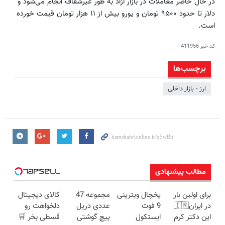
در حال حاضر معاملات در بازار آزاد به طور غیرشفاف انجام می‌شود و
دلار تا حدود ۹۵۰۰ تومان و یورو بیش از ۱۱ هزار تومان قیمت خورده
است.
کد خبر
411956
برچسب‌ها
ارز - بازار داخلی
مطالب پیشنهادی
برای اولین بار
یخچال ویترینی
مجموعه 47
کالای دیجیتال
در ایران🇮🇷
9 فوت
عددی دریل
دلخواهت رو
این دکتر کرم
ایستکول
پیچ گوشتی
قسطی بخر 🛒