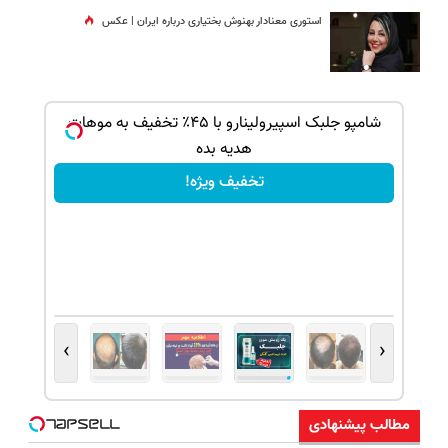
استوری معنادار بهنوش بختیاری درباره ایران | عکس
ذاره
شامپو جلبک اسپیرولینارو با ۴۵٪ تخفیف به موهات
هدیه بده
تخفیف ویژه!
›
‹
مطالب پیشنهادی