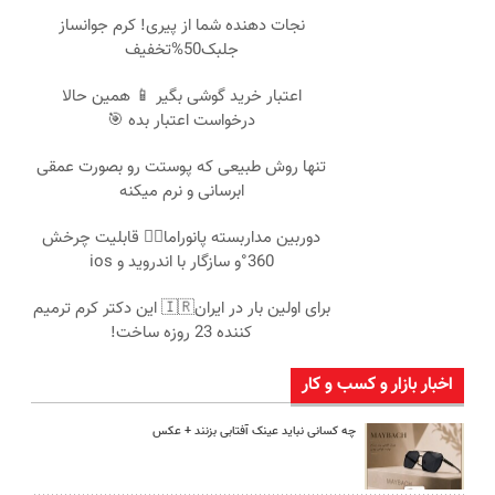
نجات دهنده شما از پیری! کرم جوانساز
جلبک50%تخفیف
اعتبار خرید گوشی بگیر 📱 همین حالا
درخواست اعتبار بده 🎯
تنها روش طبیعی که پوستت رو بصورت عمقی
ابرسانی و نرم میکنه
دوربین مداربسته پانوراما👈🏻 قابلیت چرخش
360°و سازگار با اندروید و ios
برای اولین بار در ایران🇮🇷 این دکتر کرم ترمیم
کننده 23 روزه ساخت!
اخبار بازار و کسب و کار
چه کسانی نباید عینک آفتابی بزنند + عکس