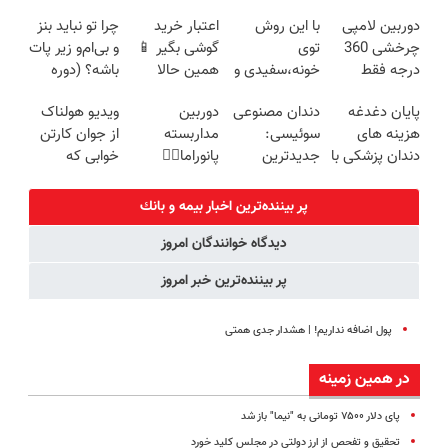
ترمیم کننده 23
(جدید)
شارژی (تخفیف
درخواست
دوربین لامپی
با این روش
اعتبار خرید
چرا تو نباید بنز
روزه ساخت!
به مدت
اعتبار بده 📌
چرخشی 360
توی
گوشی بگیر 📱
و بی‌ام‌و زیر پات
محدود)
درجه فقط
خونه،سفیدی و
همین حالا
باشه؟ (دوره
امروز حراج شد
زیبایی دندوناتو
درخواست
رایگان درآمد
پایان دغدغه
دندان مصنوعی
دوربین
ویدیو هولناک
🔥 پرداخت
برگردون
اعتبار بده 🎯
میلیاردی)
هزینه های
سوئیسی:
مداربسته
از جوان کارتن
درب منزل
(40%off)
دندان پزشکی با
جدیدترین
پانوراما👈🏻
خوابی که
پک سفید
فناوری اروپا،
قابلیت چرخش
میلیاردر شد.
کننده خانگی
سبک و مقاوم |
360°و سازگار با
آموزش رایگان
پر بیننده‌ترین اخبار بيمه و بانك
پرداخت قسطی
اندروید و ios
دیدگاه خوانندگان امروز
پر بیننده‌ترین خبر امروز
پول اضافه نداریم! | هشدار جدی همتی
در همین زمینه
پای دلار ۷۵۰۰ تومانی به "نیما" باز شد
تحقیق و تفحص از ارز دولتی در مجلس کلید خورد