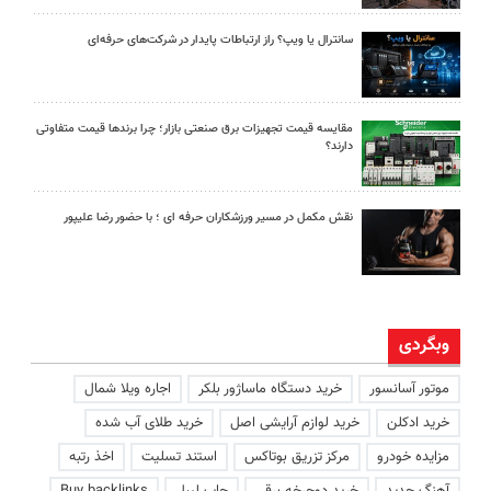
سانترال یا ویپ؟ راز ارتباطات پایدار در شرکت‌های حرفه‌ای
مقایسه قیمت تجهیزات برق صنعتی بازار؛ چرا برندها قیمت متفاوتی
دارند؟
نقش مکمل در مسیر ورزشکاران حرفه ای ؛ با حضور رضا علیپور
وبگردی
موتور آسانسور
خرید دستگاه ماساژور بلکر
اجاره ویلا شمال
خرید ادکلن
خرید لوازم آرایشی اصل
خرید طلای آب شده
مزایده خودرو
مرکز تزریق بوتاکس
استند تسلیت
اخذ رتبه
آهنگ جدید
خرید دوچرخه برقی
چاپ لیبل
Buy backlinks