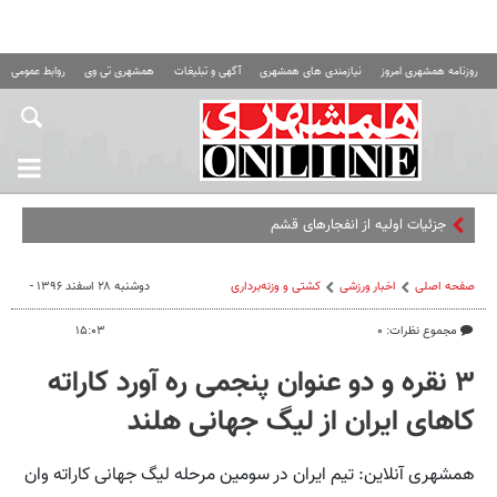
روزنامه همشهری امروز
نیازمندی های همشهری
آگهی و تبلیغات
همشهری تی وی
روابط عمومی ه
جزئیات اولیه از انفجارهای قشم
صفحه اصلی
اخبار ورزشی
کشتی و وزنه‌برداری
دوشنبه ۲۸ اسفند ۱۳۹۶ -
مجموع نظرات: ۰
۱۵:۰۳
۳ نقره و دو عنوان پنجمی ره آورد کاراته
کاهای ایران از لیگ جهانی هلند
همشهری آنلاین: تیم ایران در سومین مرحله لیگ جهانی کاراته وان