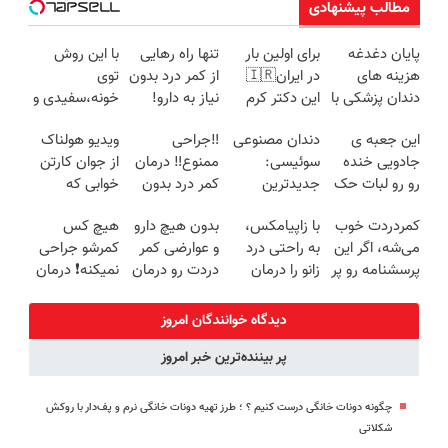
مطالب پیشنهادی
پایان دغدغه
برای اولین بار
تنها راه رهایی
با این روش
هزینه های
در ایران🇮🇷
از کمر درد بدون
توی
دندان پزشکی با
این دکتر کرم
نیاز به دارو!
خونه،سفیدی و
پک سفید
ترمیم کننده 23
(◂پرسش‌نامه)
زیبایی دندوناتو
این جعبه ی
دندان مصنوعی
‼️جراحی
ویدیو هولناک
کننده خانگی
روزه ساخت!
برگردون
جادویی خنده
سوئیسی:
ممنوع‼️ درمان
از جوان کارتن
(40%off)
رو رو لبات حک
جدیدترین
کمر درد بدون
خوابی که
میکنه
فناوری اروپا،
جراحی و دوره
میلیاردر شد.
کمردردت خوب
با زاپیامکس،
بدون هیچ دارو
هیچ کس
خرید40%تخفیف
سبک و مقاوم |
نقاهت
آموزش رایگان
می‌شه، اگر این
به راحتی درد
و عوارضی کمر
کمرشو جراحی
پرداخت قسطی
پرسشنامه رو پر
زانو را درمان
دردت رو درمان
نمیکنه❗ درمان
کنی!!
کنید!
کن!
کمردرد بدون
(پرسش‌نامه)
قرص
دیدگاه خوانندگان امروز
(پرسشنامه)
پر بیننده‌ترین خبر امروز
چگونه دونات خانگی درست کنیم ؟ ؛ طرز تهیه دونات خانگی نرم و پف‌دار با روکش
شکلاتی