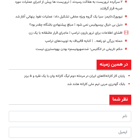
۲ سرکرده تروریست به هلاکت رسیدند | تروریست ها پیش از اجرای عملیات مورد
ضربه قرار گرفتند
نیویورک‌تایمز: سیا یک گروه ویژه مخفی تشکیل داد؛ عملیات نفوذ پنهانی آغاز شد
دنیل بی خیال پرسپولیس نمی شود | مبلغ پیشنهادی باشگاه چقدر بود؟
افشای اطلاعات برای ترور بارون ترامپ | ماجرای قرار عاشقانه با یک زن
حمله بزرگی تو راهه… | کنایه قالیباف به توییت‌های ترامپ
حکم تاریخی در انگلیس؛ ضدصهیونیسم» بودن یهودستیزی نیست
در همین زمینه
پایان کار کاراته‌کاهای ایران در مرحله دوم لیگ کاراته وان با یک نقره و ۵ برنز
بابک گودرزی مربی تیم ملی کاراته هلند شد
نظر شما