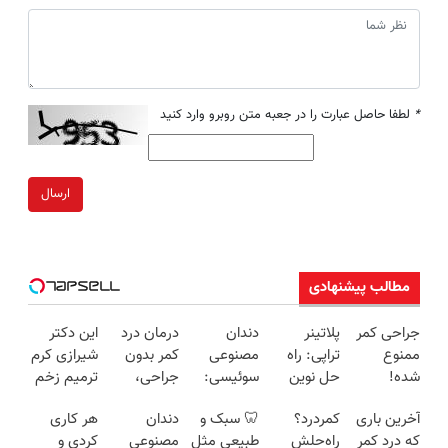
*
لطفا حاصل عبارت را در جعبه متن روبرو وارد کنید
ارسال
مطالب پیشنهادی
جراحی کمر
پلاتینر
دندان
درمان درد
این دکتر
ممنوع
تراپی: راه
مصنوعی
کمر بدون
شیرازی کرم
شده!
حل نوین
سوئیسی:
جراحی،
ترمیم زخم
میخوای
برای کمردرد
جدیدترین
تزریق ◀
ایرانی را
آخرین باری
کمردرد؟
🦷 سبک و
دندان
هر کاری
کمرت رو در
در منزل
فناوری
پرسش‌نامه
ساخت!!!
که درد کمر
راه‌حلش
طبیعی مثل
مصنوعی
کردی و
منزل درمان
شما
اروپا، سبک
رو پر کن ▶