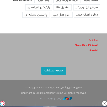
صرافی ارز دیجیتال
صندوق طلا
پارتیشن شیشه ای
دانلود اهنگ جدید
رزرو هتل دبی
پارتیشن شیشه ای
درباره ما
قیمت دلار، طلا و سکه
تبلیغات
نسخه دسکتاپ
حقوق همشهری‌آنلاین متعلق به موسسه همشهری است
Copyright © 2020 HamshahriOnline, All rights reserved
طراحی و تولید: نستوه