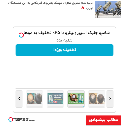
تایید شد: تحویل هزاران موشک پاتریوت آمریکایی به این همسایگان
ایران
بک!
شامپو جلبک اسپیرولینارو با ۴۵٪ تخفیف به موهات
هدیه بده
تخفیف ویژه!
›
‹
مطالب پیشنهادی