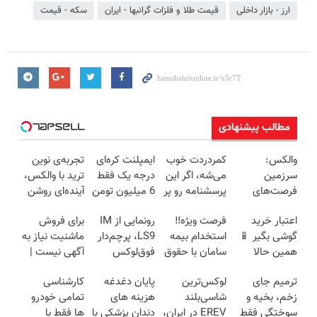
ارز - بازار داخلی
قیمت طلا و فلزات گرانبها - ایران
سکه - قیمت
مطالب پیشنهادی
والکس:
کمردردت خوب
ایمپلنت کره‌ای
تجربه‌ی نوین
سرزمین
می‌شه، اگر این
درجه یک فقط
ترید با والکس،
فرصت‌های
پرسشنامه رو پر
6 میلیون تومن
آینده‌ای روشن
سرمایه‌گذاری
کنی!!
✅
در انتظار
اعتبار خرید
فرصت ویژه‼️
رونمایی از IM
برای فروش
دیجیتال شما
شماست
گوشی بگیر 📱
استخدام بیمه
LS9، پرچم‌دار
ماشنیت نیاز به
همین حالا
سامان با حقوق
فوق‌لوکس
آگهی نیست |
درخواست
و مزایای بالا
EREV وارد بازار
اینجا راحت
ترمیم جای
لوکس‌ترین
پایان دغدغه
کارشناسی
اعتبار بده 🎯
ایران شد
بفروشش
زخم، بخیه و
شاسی‌بلند
هزینه های
تمامی خودرو
سوختگی فقط
EREV در ایران،
دندان پزشکی با
ها فقط با