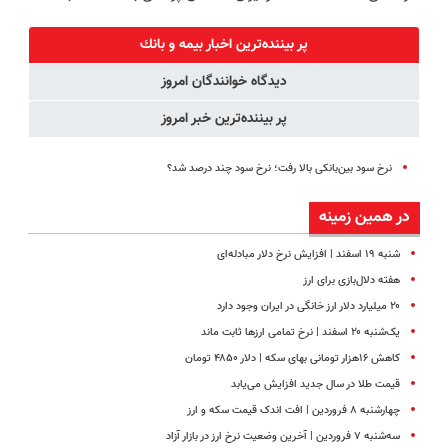
در 3 هفته!!😍
توسط نیکا
پک سفید
1,500,000
موتور رونمایی
کننده خانگی
تومان
پر بیننده‌ترین اخبار بيمه و بانك
شد!
دیدگاه خوانندگان امروز
پر بیننده‌ترین خبر امروز
نرخ سود بین‌بانکی بالا رفت؛ نرخ سود چند درصد شد؟
در همین زمینه
شنبه ۱۹ اسفند | افزایش نرخ دلار مبادله‌ای
هفته‌ دلال‌بازی برای ارز
۲۰ میلیارد دلار ارز خانگی در ایران وجود دارد
یک‌شنبه ۲۰ اسفند | نرخ تمامی ارز‌ها ثابت ماند
کاهش ۱۶هزار تومانی بهای سکه | دلار ۴۸۵۰ تومان
قیمت طلا در سال جدید افزایش می‌یابد
چهارشنبه ۸ فروردین | افت اندک قیمت سکه و ارز
سه‌شنبه ۷ فروردین | آخرین وضعیت نرخ ارز در بازار آزاد