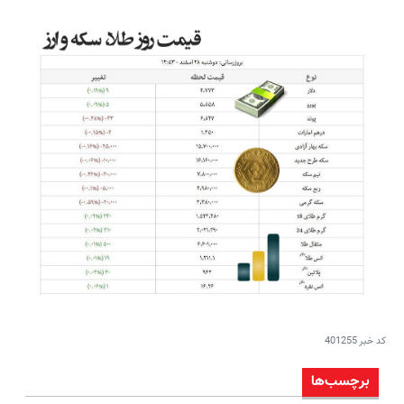
کد خبر
401255
برچسب‌ها