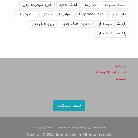
استند تسلیت
اخذ رتبه
آهنگ جدید
خرید دوچرخه برقی
چاپ لیبل
Buy backlinks
صرافی ارز دیجیتال
صندوق طلا
پارتیشن شیشه ای
دانلود اهنگ جدید
رزرو هتل دبی
پارتیشن شیشه ای
درباره ما
قیمت دلار، طلا و سکه
تبلیغات
نسخه دسکتاپ
حقوق همشهری‌آنلاین متعلق به موسسه همشهری است
Copyright © 2020 HamshahriOnline, All rights reserved