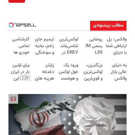
مطالب پیشنهادی
والکس: پل
رونمایی
لوکس‌ترین
ترمیم جای
کارشناسی
ارتباطی شما
رسمی IM
شاسی‌بلند
زخم، بخیه
تمامی
با دنیای
LS9
EREV در
و سوختگی
خودرو ها
سرمایه‌گذاری
لوکس‌ترین
ایران، توسط
فقط در 3
فقط با
به دنیای
بزرگترین،
ورود یک
پایان
برای اولین
دیجیتال
EREV در
نیکا موتور
هفته!!😍
1,500,000
عالی بازار
لوکس‌ترین
غول لوکس
دغدغه
بار در ایران
ایران
رونمایی
تومان
والکس
و قوی‌ترین
و هوشمند
هزینه های
🇮🇷 این
شد!
خوش
شاسی بلند
به ایران، IM
دندان
دکتر کرم
آمدید! ترید
EREV در
LS9 رسماً
پزشکی با
ترمیم کننده
را آغاز کنید!
در ایران
رونمایی شد
پک سفید
23 روزه
رونمایی شد
کننده
ساخت!
خانگی