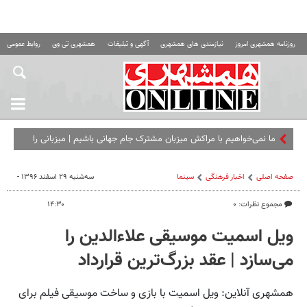
روزنامه همشهری امروز
نیازمندی های همشهری
آگهی و تبلیغات
همشهری تی وی
روابط عمومی ه
ما نمی‌خواهیم با مراکش میزبان مشترک جام جهانی باشیم |‌ میزبانی را
باید از آنها بگیرید
صفحه اصلی
اخبار فرهنگی
سینما
سه‌شنبه ۲۹ اسفند ۱۳۹۶ -
مجموع نظرات: ۰
۱۴:۳۰
ویل اسمیت موسیقی علاء‌الدین را
می‌سازد | عقد بزرگ‌ترین قرارداد
همشهری آنلاین: ویل اسمیت با بازی و ساخت موسیقی فیلم برای