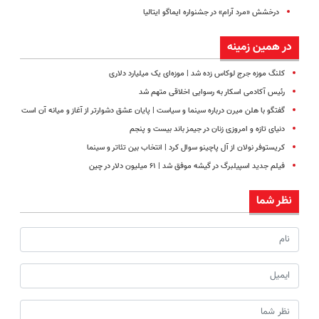
درخشش «مرد آرام» در جشنواره ایماگو ایتالیا
در همین زمینه
کلنگ موزه جرج لوکاس زده شد | موزه‌ای یک میلیارد دلاری
رئیس آکادمی اسکار به رسوایی اخلاقی متهم شد
گفتگو با هلن میرن درباره سینما و سیاست | پایان عشق دشوارتر از آغاز و میانه آن است
دنیای تازه و امروزی زنان در جیمز باند بیست و پنجم
کریستوفر نولان از آل پاچینو سوال کرد | انتخاب بین تئاتر و سینما
فیلم جدید اسپیلبرگ در گیشه موفق شد | ۶۱ میلیون دلار در چین
نظر شما