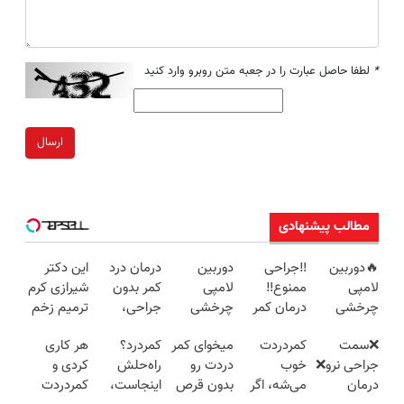
*
لطفا حاصل عبارت را در جعبه متن روبرو وارد کنید
ارسال
مطالب پیشنهادی
🔥دوربین
‼️جراحی
دوربین
درمان درد
این دکتر
لامپی
ممنوع‼️
لامپی
کمر بدون
شیرازی کرم
چرخشی
درمان کمر
چرخشی
جراحی،
ترمیم زخم
360 درجه
درد بدون
360 درجه
تزریق ◀
ایرانی را
❌سمت
کمردردت
میخوای کمر
کمردرد؟
هر کاری
🔥 پرداخت
جراحی و
فقط امروز
پرسش‌نامه
ساخت!!!
جراحی نرو❌
خوب
دردت رو
راه‌حلش
کردی و
درب منزل
دوره نقاهت
حراج شد🔥
رو پر کن ▶
درمان
می‌شه، اگر
بدون قرص
اینجاست،
کمردردت
+ گارانتی
پرداخت