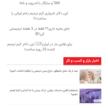
360°و سازگار با اندروید و ios
این دکتر شیرازی کرم ترمیم زخم ایرانی را
ساخت!!!
جای بخیه داری؟؟ فقط در 3 هفته ترمیمش
کن!😍
برای اولین بار در ایران🇮🇷 این دکتر کرم ترمیم
کننده 23 روزه ساخت!
اخبار بازار و کسب و کار
بعد از یک عمل ناموفق، جراح بینی ترمیمی را چگونه انتخاب کنیم؟
استعلام آنلاین خدمات دولتی: از کد پستی تا ثنا کدام را کجا انجام
دهیم؟