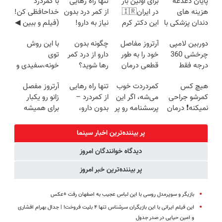
پایان دغدغه
برای اولین بار
تنها راه رهایی
با کمردرد
هزینه های
در ایران🇮🇷
از کمر درد بدون
خداحافظی کن!
دندان پزشکی با
این دکتر کرم
نیاز به دارو!
(فیلم و ببین ◀
پک سفید
ترمیم کننده 23
(◂پرسش‌نامه)
پرسش‌نامه رو
دوربین لامپی
آرتروز مفاصل
چگونه بدون
با این روش
کننده خانگی
روزه ساخت!
پرکن)
چرخشی 360
خود را به طور
دارو از درد کمر
توی
درجه فقط
قطعی درمان
رها شوید؟
خونه،سفیدی و
امروز حراج شد
کنید!
(◂پرسش‌نامه
زیبایی دندوناتو
هیچ کس
کمردردت خوب
تنها راه رهایی
آرتروز مفصل
🔥 پرداخت
◗پرسش‌نامه◖
رو پرکن)
برگردون
کمرشو جراحی
می‌شه، اگر این
از کمردرد –
زانو رو یکبار
درب منزل
(40%off)
نمیکنه❗ درمان
پرسشنامه رو پر
بدون دارو،
برای همیشه
کمردرد بدون
کنی!!
بدون جراحی!
درمان کن!
قرص
«فرم پر کن»
◗پرسش‌نامه◖
پر بیننده‌ترین اخبار سینما
(پرسشنامه)
دیدگاه خوانندگان امروز
پر بیننده‌ترین خبر امروز
بازیگر و سوپرمدل روسی با این لباس عجیب به اصفهان رفت +‌عکس
این فیلم ایرانی با این بازیگران سرشناس تنها ۴ بلیت فروخت! | جدال بهرام افشاری
و امین حیایی در صدر جدول