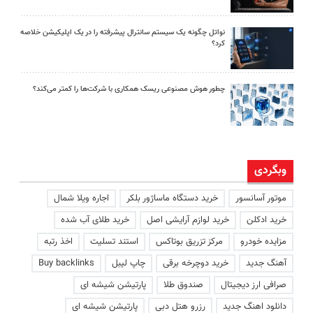
نواتل چگونه یک سیستم سانترال پیشرفته را در یک اپلیکیشن خلاصه
کرد؟
چطور هوش مصنوعی ریسک همکاری با شرکت‌ها را کمتر می‌کند؟
وبگردی
موتور آسانسور
خرید دستگاه ماساژور بلکر
اجاره ویلا شمال
خرید ادکلن
خرید لوازم آرایشی اصل
خرید طلای آب شده
مزایده خودرو
مرکز تزریق بوتاکس
استند تسلیت
اخذ رتبه
آهنگ جدید
خرید دوچرخه برقی
چاپ لیبل
Buy backlinks
صرافی ارز دیجیتال
صندوق طلا
پارتیشن شیشه ای
دانلود اهنگ جدید
رزرو هتل دبی
پارتیشن شیشه ای