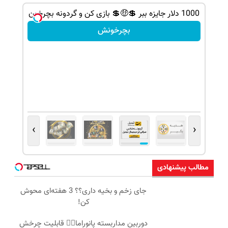
شانس بدون پوچ، از آیفون17تا PS5 و طلای
1000 دلار جایزه ببر 💲🤑💲 بازی کن و گردونه بچرخون
بچرخونش
›
‹
مطالب پیشنهادی
جای زخم و بخیه داری؟؟ 3 هفته‌ای محوش
کن!
دوربین مداربسته پانوراما👈🏻 قابلیت چرخش